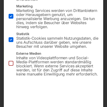
Bohrung ø16
Marketing
Gitter diagonal
Marketing Services werden von Drittanbietern
oder Herausgebern genutzt, um
personalisierte Werbung anzuzeigen. Sie tun
dies, indem sie Besucher über Websites
€
18.088,80
hinweg verfolgen.
Statistik
inkl. MwSt.
Kostenloser Versand
Statistik-Cookies sammeln Nutzungsdaten, die
Lieferzeit:
ca. 8 – 10 Wochen
uns Aufschluss darüber geben, wie unsere
Besucher mit unserer Website umgehen.
Versandkosten Standard (Österreich):
€
0,00
Externe Medien
Inhalte von Videoplattformen und Social-
Bitte beachten Sie: Die Versandkosten gelten für Österreich.
Media-Plattformen werden standardmäßig
Andere Länder können abweichen.
blockiert. Wenn externe Services akzeptiert
werden, ist für den Zugriff auf diese Inhalte
keine manuelle Einwilligung mehr erforderlich.
In den Warenkorb
Sie haben Fragen zu diesem
Artikel?