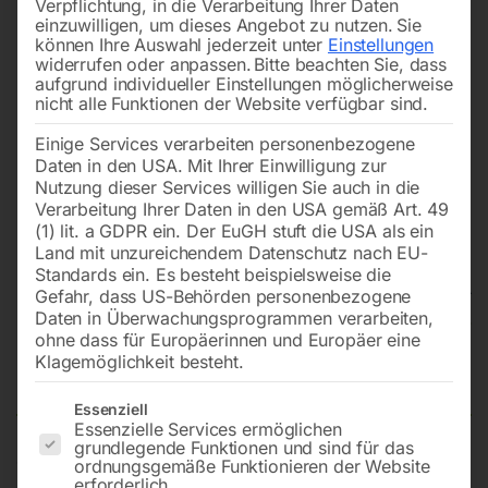
Verpflichtung, in die Verarbeitung Ihrer Daten
einzuwilligen, um dieses Angebot zu nutzen.
Sie
können Ihre Auswahl jederzeit unter
Einstellungen
widerrufen oder anpassen.
Bitte beachten Sie, dass
aufgrund individueller Einstellungen möglicherweise
nicht alle Funktionen der Website verfügbar sind.
Einige Services verarbeiten personenbezogene
Daten in den USA. Mit Ihrer Einwilligung zur
Nutzung dieser Services willigen Sie auch in die
Verarbeitung Ihrer Daten in den USA gemäß Art. 49
(1) lit. a GDPR ein. Der EuGH stuft die USA als ein
Land mit unzureichendem Datenschutz nach EU-
Standards ein. Es besteht beispielsweise die
Gefahr, dass US-Behörden personenbezogene
Daten in Überwachungsprogrammen verarbeiten,
Edelstahl Schweißtisch PRO auf
ohne dass für Europäerinnen und Europäer eine
Klagemöglichkeit besteht.
Rädern 2400×1200 mm 16-diag
Es folgt eine Liste der Service-Gruppen, für die eine Einwilligun
Essenziell
Essenzielle Services ermöglichen
grundlegende Funktionen und sind für das
ordnungsgemäße Funktionieren der Website
Tischplatte 2400×1200 mm
erforderlich.