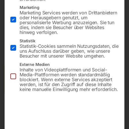
Tischplatte 2400×1200 mm
Marketing
Bohrung ø16
Marketing Services werden von Drittanbietern
oder Herausgebern genutzt, um
Gitter 50×50
personalisierte Werbung anzuzeigen. Sie tun
dies, indem sie Besucher über Websites
hinweg verfolgen.
€
18.088,80
Statistik
Statistik-Cookies sammeln Nutzungsdaten, die
uns Aufschluss darüber geben, wie unsere
inkl. MwSt.
Kostenloser Versand
Besucher mit unserer Website umgehen.
Lieferzeit:
ca. 8 – 10 Wochen
Externe Medien
Inhalte von Videoplattformen und Social-
Versandkosten Standard (Österreich):
€
0,00
Media-Plattformen werden standardmäßig
blockiert. Wenn externe Services akzeptiert
Bitte beachten Sie: Die Versandkosten gelten für Österreich.
werden, ist für den Zugriff auf diese Inhalte
Andere Länder können abweichen.
keine manuelle Einwilligung mehr erforderlich.
In den Warenkorb