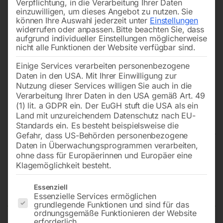
Verpflichtung, in die Verarbeitung Ihrer Daten
einzuwilligen, um dieses Angebot zu nutzen.
Sie
können Ihre Auswahl jederzeit unter
Einstellungen
widerrufen oder anpassen.
Bitte beachten Sie, dass
aufgrund individueller Einstellungen möglicherweise
nicht alle Funktionen der Website verfügbar sind.
Einige Services verarbeiten personenbezogene
Daten in den USA. Mit Ihrer Einwilligung zur
Nutzung dieser Services willigen Sie auch in die
Verarbeitung Ihrer Daten in den USA gemäß Art. 49
(1) lit. a GDPR ein. Der EuGH stuft die USA als ein
Land mit unzureichendem Datenschutz nach EU-
Standards ein. Es besteht beispielsweise die
Gefahr, dass US-Behörden personenbezogene
Daten in Überwachungsprogrammen verarbeiten,
Edelstahl Schweißtisch PRO auf
ohne dass für Europäerinnen und Europäer eine
Klagemöglichkeit besteht.
Rädern 2400×1200 mm 16-
50×50
Es folgt eine Liste der Service-Gruppen, für die eine Einwilligun
Essenziell
Essenzielle Services ermöglichen
grundlegende Funktionen und sind für das
ordnungsgemäße Funktionieren der Website
erforderlich.