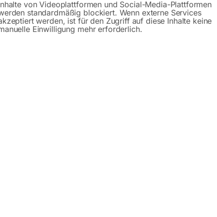
Inhalte von Videoplattformen und Social-Media-Plattformen
werden standardmäßig blockiert. Wenn externe Services
Gerne hel
akzeptiert werden, ist für den Zugriff auf diese Inhalte keine
manuelle Einwilligung mehr erforderlich.
Anfrageformular
Beschreibung
Produktsicherheit
f Rädern – Serie PRO
GPPH gibt es in zwei Serien:
PRO (Edelstahl Schweißplatt
0 verschiedene Plattformabmessungen zur Auswahl. Sie könne
. Sie nutzen ihn zum manuellen oder automatischen Schweiße
sserungen ausgeführt! Der günstige und stabile Schweißtisch