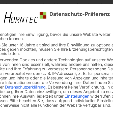
s Kärnten
Markenqualität
Lieferung nach Österreich und Deutsch
Datenschutz-Präferenz
enötigen Ihre Einwilligung, bevor Sie unsere Website weiter
chen können.
Reinigung
Schweißen
Stadtmobiliar
Stein
Sie unter 16 Jahre alt sind und Ihre Einwilligung zu optional
ces geben möchten, müssen Sie Ihre Erziehungsberechtigte
l Schweißtisch PRO auf Rädern 1200×800 mm 16-50×50
bnis bitten.
erwenden Cookies und andere Technologien auf unserer Web
🔍
e von ihnen sind essenziell, während andere uns helfen, dies
te und Ihre Erfahrung zu verbessern.
Personenbezogene Da
n verarbeitet werden (z. B. IP-Adressen), z. B. für personalis
gen und Inhalte oder die Messung von Anzeigen und Inhalte
re Informationen über die Verwendung Ihrer Daten finden Sie
rer
Datenschutzerklärung
.
Es besteht keine Verpflichtung, in 
Edelstahl Schweißti
beitung Ihrer Daten einzuwilligen, um dieses Angebot zu nut
önnen Ihre Auswahl jederzeit unter
Einstellungen
widerrufen 
ssen.
Bitte beachten Sie, dass aufgrund individueller Einstell
cherweise nicht alle Funktionen der Website verfügbar sind.