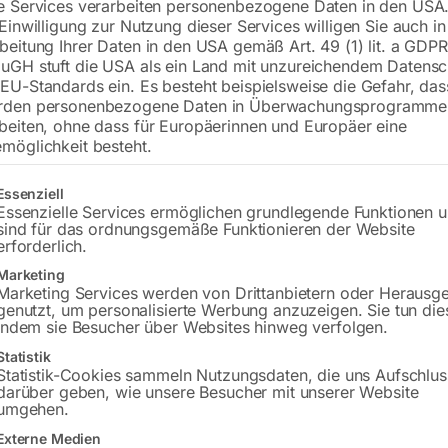
e Services verarbeiten personenbezogene Daten in den USA.
 Einwilligung zur Nutzung dieser Services willigen Sie auch in
Tischplatte 1200×800 mm
beitung Ihrer Daten in den USA gemäß Art. 49 (1) lit. a GDPR
Bohrung ø16
uGH stuft die USA als ein Land mit unzureichendem Datensc
Gitter 50×50
EU-Standards ein. Es besteht beispielsweise die Gefahr, da
rden personenbezogene Daten in Überwachungsprogramme
beiten, ohne dass für Europäerinnen und Europäer eine
möglichkeit besteht.
€
8.479,20
gt eine Liste der Service-Gruppen, für die eine Einwilligung erteilt w
Essenziell
inkl. MwSt.
Kostenloser Versand
Essenzielle Services ermöglichen grundlegende Funktionen 
Lieferzeit:
ca. 8 – 10 Wochen
sind für das ordnungsgemäße Funktionieren der Website
erforderlich.
Versandkosten Standard (Österreich):
€
Marketing
Bitte beachten Sie: Die Versandkosten g
Marketing Services werden von Drittanbietern oder Herausg
genutzt, um personalisierte Werbung anzuzeigen. Sie tun die
indem sie Besucher über Websites hinweg verfolgen.
In den 
Statistik
Statistik-Cookies sammeln Nutzungsdaten, die uns Aufschlus
darüber geben, wie unsere Besucher mit unserer Website
umgehen.
Sie haben Frag
Externe Medien