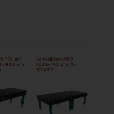
ch PRO auf
Schweißtisch PRO
00×1000 mm
3000×1480 mm 28-
0
100×100