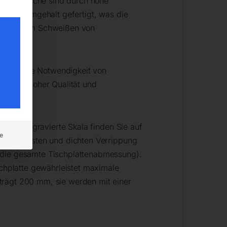
Schweißtische sind durch hohe
hem Chromgehalt gefertigt, was die
X sind beim Schweißen von
 ohne die Notwendigkeit von
chzeitig hoher Qualität und
r die eingravierte Skala finden Sie auf
e
iner robusten und dichten Verrippung
r die gesamte Tischplattenabmessung).
schplatte gewährleistet maximale
trägt 200 mm, sie werden mit einer