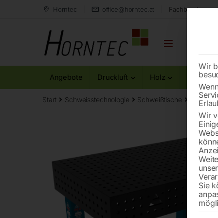
Horntec
office@horntec.at
Fachberatung au
Wir b
besu
Angebote
Druckluft
Holz
Metall
Wenn 
Servi
Start
Schweisstechnologie
Schweißtische
Edelstah
Erlau
Wir v
Einig
Websi
könne
Anzei
Weite
unse
Verar
Sie k
anpa
mögli