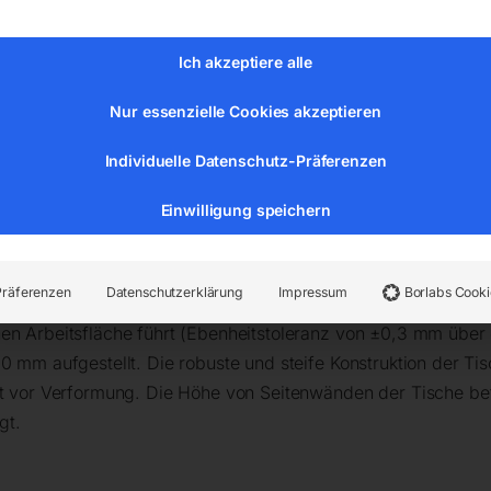
weißen von rostfreiem Stahl erforderlich ist. Die rostfreien 
stigkeit gekennzeichnet. Sie sind aus rostfreiem Stahl mit ho
keit versichert. Bei der Arbeit mit Schweißtischen GPPHINO
Ich akzeptiere alle
sscheidungen und keine Korrosionsausbrüche zu befürchten.
Nur essenzielle Cookies akzeptieren
n werden Ihre Konstruktionen
präzise und genau
ausgeführt,
Individuelle Datenschutz-Präferenzen
rleisten ein
ergonomisches und effizientes Arbeiten
bei glei
Einwilligung speichern
truktionen.
 einer eingravierten Skala ausgeführt (mehr Informationen übe
Präferenzen
Datenschutzerklärung
Impressum
Borlabs Cooki
herkömmlichen Schweißtischen, werden die Tischplatten mit e
nen Arbeitsfläche führt (Ebenheitstoleranz von ±0,3 mm übe
0 mm aufgestellt. Die robuste und steife Konstruktion der Ti
tzt vor Verformung. Die Höhe von Seitenwänden der Tische be
gt.