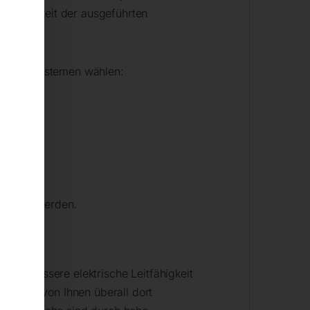
erholbarkeit der ausgeführten
.
hrungssystemen wählen:
 bewegt werden.
 eine bessere elektrische Leitfähigkeit
können von Ihnen überall dort