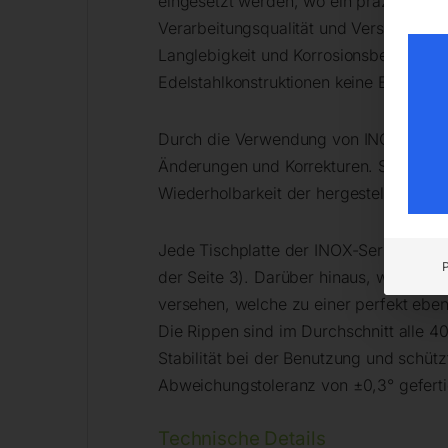
eingesetzt werden, wo ein präzises Sch
Verarbeitungsqualität und Verschleißfe
Langlebigkeit und Korrosionsbeständig
Edelstahlkonstruktionen keine Eisenau
Durch die Verwendung von INOX-Tische
Änderungen und Korrekturen. Sie gewäh
Wiederholbarkeit der hergestellten Kons
Jede Tischplatte der INOX-Serie ist mit
der Seite 3). Darüber hinaus, wie bei 
versehen, welche zu einer perfekt ebe
Die Rippen sind im Durchschnitt alle 40
Stabilität bei der Benutzung und schü
Abweichungstoleranz von ±0,3° geferti
Technische Details