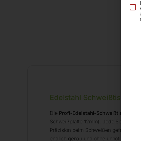
Edelstahl Schweißtisch au
Die
Profi-Edelstahl-Schweißtische
von 
Schweißplatte 12mm). Jede Serie hat 1
Präzision beim Schweißen gefragt wird
endlich genau und ohne unnötige Verbe