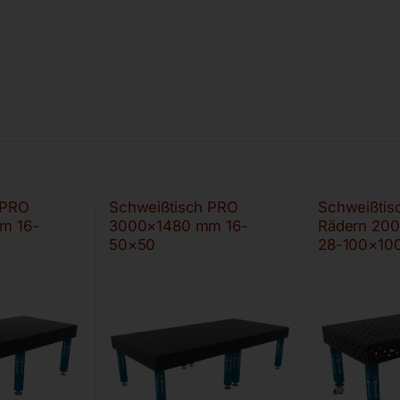
 PRO
Schweißtisch PRO
Schweißtis
m 16-
3000×1480 mm 16-
Rädern 20
50×50
28-100×10