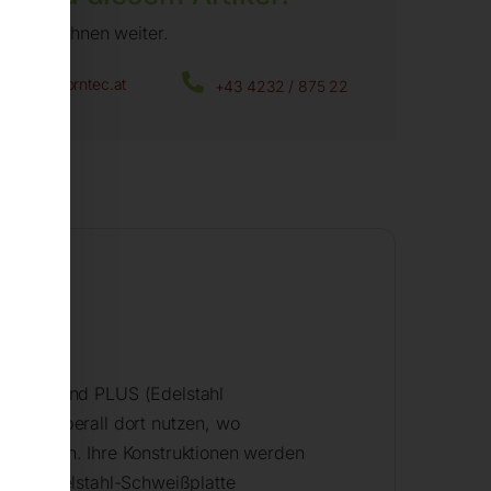
fen wir Ihnen weiter.
office@horntec.at
+43 4232 / 875 22
e 15mm)
und PLUS (Edelstahl
n sie überall dort nutzen, wo
n nutzen. Ihre Konstruktionen werden
 mit Edelstahl-Schweißplatte