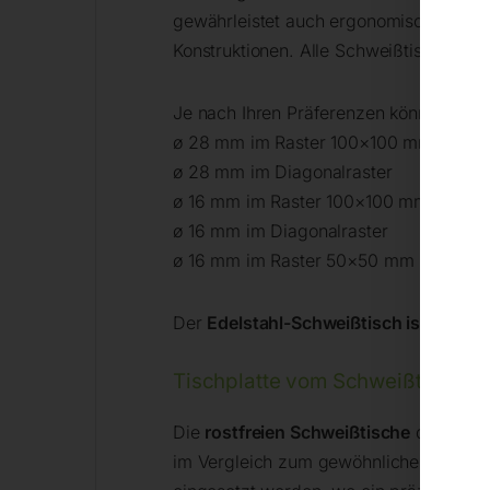
gewährleistet auch ergonomische und sc
Konstruktionen. Alle Schweißtische kö
Je nach Ihren Präferenzen können Sie 
ø 28 mm im Raster 100×100 mm
ø 28 mm im Diagonalraster
ø 16 mm im Raster 100×100 mm
ø 16 mm im Diagonalraster
ø 16 mm im Raster 50×50 mm
Der
Edelstahl-Schweißtisch ist mit Rä
Tischplatte vom Schweißtisch – S
Die
rostfreien Schweißtische
der INOX-S
im Vergleich zum gewöhnlichen Stahl ha