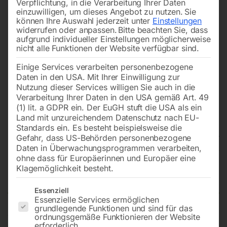
Verpflichtung, in die Verarbeitung Ihrer Daten
einzuwilligen, um dieses Angebot zu nutzen.
Sie
können Ihre Auswahl jederzeit unter
Einstellungen
widerrufen oder anpassen.
Bitte beachten Sie, dass
aufgrund individueller Einstellungen möglicherweise
nicht alle Funktionen der Website verfügbar sind.
Einige Services verarbeiten personenbezogene
Daten in den USA. Mit Ihrer Einwilligung zur
Nutzung dieser Services willigen Sie auch in die
Verarbeitung Ihrer Daten in den USA gemäß Art. 49
(1) lit. a GDPR ein. Der EuGH stuft die USA als ein
Land mit unzureichendem Datenschutz nach EU-
Standards ein. Es besteht beispielsweise die
Gefahr, dass US-Behörden personenbezogene
Daten in Überwachungsprogrammen verarbeiten,
Edelstahl Schweißtisch PRO auf
ohne dass für Europäerinnen und Europäer eine
Klagemöglichkeit besteht.
Rädern 1200×1000 mm 28-diag
Es folgt eine Liste der Service-Gruppen, für die eine Einwilligun
Essenziell
Essenzielle Services ermöglichen
grundlegende Funktionen und sind für das
ordnungsgemäße Funktionieren der Website
Tischplatte 1200×1000 mm
erforderlich.