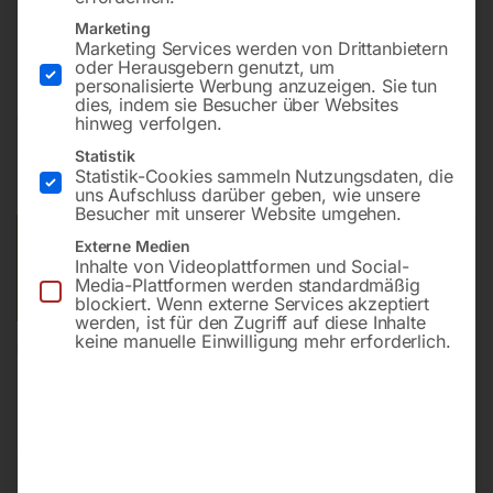
Bohrung ø28
Marketing
Gitter diagonal
Marketing Services werden von Drittanbietern
oder Herausgebern genutzt, um
personalisierte Werbung anzuzeigen. Sie tun
dies, indem sie Besucher über Websites
€
9.679,20
hinweg verfolgen.
Statistik
inkl. MwSt.
Kostenloser Versand
Statistik-Cookies sammeln Nutzungsdaten, die
Lieferzeit:
ca. 8 – 10 Wochen
uns Aufschluss darüber geben, wie unsere
Besucher mit unserer Website umgehen.
Versandkosten Standard (Österreich):
€
0,00
Externe Medien
Inhalte von Videoplattformen und Social-
Bitte beachten Sie: Die Versandkosten gelten für Österreich.
Media-Plattformen werden standardmäßig
Andere Länder können abweichen.
blockiert. Wenn externe Services akzeptiert
werden, ist für den Zugriff auf diese Inhalte
keine manuelle Einwilligung mehr erforderlich.
In den Warenkorb
Sie haben Fragen zu diesem
Artikel?