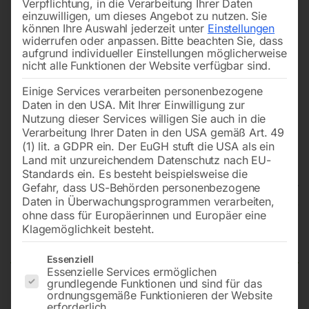
Verpflichtung, in die Verarbeitung Ihrer Daten
einzuwilligen, um dieses Angebot zu nutzen.
Sie
können Ihre Auswahl jederzeit unter
Einstellungen
widerrufen oder anpassen.
Bitte beachten Sie, dass
aufgrund individueller Einstellungen möglicherweise
nicht alle Funktionen der Website verfügbar sind.
Einige Services verarbeiten personenbezogene
Daten in den USA. Mit Ihrer Einwilligung zur
Nutzung dieser Services willigen Sie auch in die
Verarbeitung Ihrer Daten in den USA gemäß Art. 49
(1) lit. a GDPR ein. Der EuGH stuft die USA als ein
Land mit unzureichendem Datenschutz nach EU-
Standards ein. Es besteht beispielsweise die
Gefahr, dass US-Behörden personenbezogene
Daten in Überwachungsprogrammen verarbeiten,
Edelstahl Schweißtisch PRO auf
ohne dass für Europäerinnen und Europäer eine
Klagemöglichkeit besteht.
Rädern 1000×1000 mm 16-diag
Es folgt eine Liste der Service-Gruppen, für die eine Einwilligun
Essenziell
Essenzielle Services ermöglichen
grundlegende Funktionen und sind für das
ordnungsgemäße Funktionieren der Website
Tischplatte 1000×1000 mm
erforderlich.