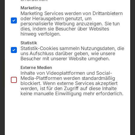
Bohrung ø16
Marketing
Gitter diagonal
Marketing Services werden von Drittanbietern
oder Herausgebern genutzt, um
personalisierte Werbung anzuzeigen. Sie tun
dies, indem sie Besucher über Websites
€
8.839,20
hinweg verfolgen.
Statistik
inkl. MwSt.
Kostenloser Versand
Statistik-Cookies sammeln Nutzungsdaten, die
Lieferzeit:
ca. 8 – 10 Wochen
uns Aufschluss darüber geben, wie unsere
Besucher mit unserer Website umgehen.
Versandkosten Standard (Österreich):
€
0,00
Externe Medien
Inhalte von Videoplattformen und Social-
Bitte beachten Sie: Die Versandkosten gelten für Österreich.
Media-Plattformen werden standardmäßig
Andere Länder können abweichen.
blockiert. Wenn externe Services akzeptiert
werden, ist für den Zugriff auf diese Inhalte
keine manuelle Einwilligung mehr erforderlich.
In den Warenkorb
Sie haben Fragen zu diesem
Artikel?