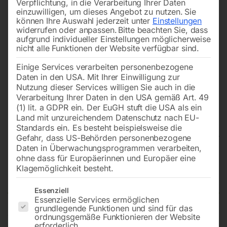
Verpflichtung, in die Verarbeitung Ihrer Daten
einzuwilligen, um dieses Angebot zu nutzen.
Sie
können Ihre Auswahl jederzeit unter
Einstellungen
widerrufen oder anpassen.
Bitte beachten Sie, dass
aufgrund individueller Einstellungen möglicherweise
nicht alle Funktionen der Website verfügbar sind.
Einige Services verarbeiten personenbezogene
Daten in den USA. Mit Ihrer Einwilligung zur
Nutzung dieser Services willigen Sie auch in die
Verarbeitung Ihrer Daten in den USA gemäß Art. 49
(1) lit. a GDPR ein. Der EuGH stuft die USA als ein
Land mit unzureichendem Datenschutz nach EU-
Standards ein. Es besteht beispielsweise die
Gefahr, dass US-Behörden personenbezogene
Daten in Überwachungsprogrammen verarbeiten,
Edelstahl Schweißtisch PRO
ohne dass für Europäerinnen und Europäer eine
Klagemöglichkeit besteht.
2400×1200 mm 16-diag
Es folgt eine Liste der Service-Gruppen, für die eine Einwilligun
Essenziell
Essenzielle Services ermöglichen
grundlegende Funktionen und sind für das
ordnungsgemäße Funktionieren der Website
Tischplatte 2400×1200 mm
erforderlich.