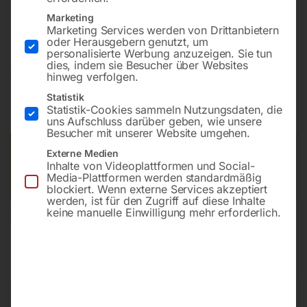
Bohrung ø16
Marketing
Gitter diagonal
Marketing Services werden von Drittanbietern
oder Herausgebern genutzt, um
personalisierte Werbung anzuzeigen. Sie tun
dies, indem sie Besucher über Websites
€
16.152,00
hinweg verfolgen.
Statistik
inkl. MwSt.
Kostenloser Versand
Statistik-Cookies sammeln Nutzungsdaten, die
Lieferzeit:
ca. 8 – 10 Wochen
uns Aufschluss darüber geben, wie unsere
Besucher mit unserer Website umgehen.
Versandkosten Standard (Österreich):
€
0,00
Externe Medien
Inhalte von Videoplattformen und Social-
Bitte beachten Sie: Die Versandkosten gelten für Österreich.
Media-Plattformen werden standardmäßig
Andere Länder können abweichen.
blockiert. Wenn externe Services akzeptiert
werden, ist für den Zugriff auf diese Inhalte
keine manuelle Einwilligung mehr erforderlich.
In den Warenkorb
Sie haben Fragen zu diesem
Artikel?