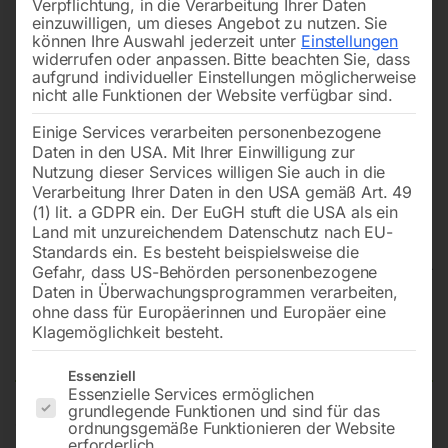
Verpflichtung, in die Verarbeitung Ihrer Daten
einzuwilligen, um dieses Angebot zu nutzen.
Sie
können Ihre Auswahl jederzeit unter
Einstellungen
widerrufen oder anpassen.
Bitte beachten Sie, dass
aufgrund individueller Einstellungen möglicherweise
nicht alle Funktionen der Website verfügbar sind.
Einige Services verarbeiten personenbezogene
Daten in den USA. Mit Ihrer Einwilligung zur
Nutzung dieser Services willigen Sie auch in die
Verarbeitung Ihrer Daten in den USA gemäß Art. 49
(1) lit. a GDPR ein. Der EuGH stuft die USA als ein
Land mit unzureichendem Datenschutz nach EU-
Standards ein. Es besteht beispielsweise die
Gefahr, dass US-Behörden personenbezogene
Daten in Überwachungsprogrammen verarbeiten,
Edelstahl Schweißtisch PRO
ohne dass für Europäerinnen und Europäer eine
Klagemöglichkeit besteht.
1000×600 mm 16-diag
Es folgt eine Liste der Service-Gruppen, für die eine Einwilligun
Essenziell
Essenzielle Services ermöglichen
grundlegende Funktionen und sind für das
ordnungsgemäße Funktionieren der Website
Tischplatte 1000×600 mm
erforderlich.