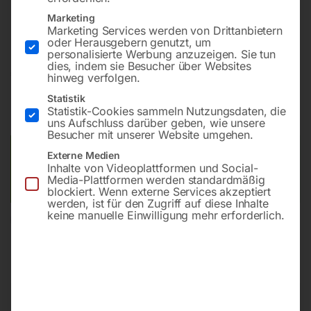
Bohrung ø16
Marketing
Gitter diagonal
Marketing Services werden von Drittanbietern
oder Herausgebern genutzt, um
personalisierte Werbung anzuzeigen. Sie tun
dies, indem sie Besucher über Websites
€
5.448,00
hinweg verfolgen.
Statistik
inkl. MwSt.
Kostenloser Versand
Statistik-Cookies sammeln Nutzungsdaten, die
Lieferzeit:
ca. 8 – 10 Wochen
uns Aufschluss darüber geben, wie unsere
Besucher mit unserer Website umgehen.
Versandkosten Standard (Österreich):
€
0,00
Externe Medien
Inhalte von Videoplattformen und Social-
Bitte beachten Sie: Die Versandkosten gelten für Österreich.
Media-Plattformen werden standardmäßig
Andere Länder können abweichen.
blockiert. Wenn externe Services akzeptiert
werden, ist für den Zugriff auf diese Inhalte
keine manuelle Einwilligung mehr erforderlich.
In den Warenkorb
Sie haben Fragen zu diesem
Artikel?