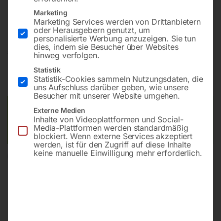
Bohrung ø16
Marketing
Gitter 100×100
Marketing Services werden von Drittanbietern
oder Herausgebern genutzt, um
personalisierte Werbung anzuzeigen. Sie tun
dies, indem sie Besucher über Websites
€
7.032,00
hinweg verfolgen.
Statistik
inkl. MwSt.
Kostenloser Versand
Statistik-Cookies sammeln Nutzungsdaten, die
Lieferzeit:
ca. 8 – 10 Wochen
uns Aufschluss darüber geben, wie unsere
Besucher mit unserer Website umgehen.
Versandkosten Standard (Österreich):
€
0,00
Externe Medien
Inhalte von Videoplattformen und Social-
Bitte beachten Sie: Die Versandkosten gelten für Österreich.
Media-Plattformen werden standardmäßig
Andere Länder können abweichen.
blockiert. Wenn externe Services akzeptiert
werden, ist für den Zugriff auf diese Inhalte
keine manuelle Einwilligung mehr erforderlich.
In den Warenkorb
Sie haben Fragen zu diesem
Artikel?