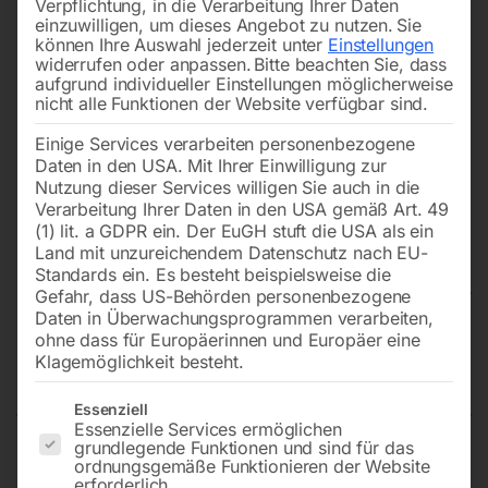
Verpflichtung, in die Verarbeitung Ihrer Daten
einzuwilligen, um dieses Angebot zu nutzen.
Sie
können Ihre Auswahl jederzeit unter
Einstellungen
widerrufen oder anpassen.
Bitte beachten Sie, dass
aufgrund individueller Einstellungen möglicherweise
nicht alle Funktionen der Website verfügbar sind.
Einige Services verarbeiten personenbezogene
Daten in den USA. Mit Ihrer Einwilligung zur
Nutzung dieser Services willigen Sie auch in die
Verarbeitung Ihrer Daten in den USA gemäß Art. 49
(1) lit. a GDPR ein. Der EuGH stuft die USA als ein
Land mit unzureichendem Datenschutz nach EU-
Standards ein. Es besteht beispielsweise die
Gefahr, dass US-Behörden personenbezogene
Daten in Überwachungsprogrammen verarbeiten,
Edelstahl Schweißtisch PRO
ohne dass für Europäerinnen und Europäer eine
Klagemöglichkeit besteht.
1000×1000 mm 16-100×100
Es folgt eine Liste der Service-Gruppen, für die eine Einwilligun
Essenziell
Essenzielle Services ermöglichen
grundlegende Funktionen und sind für das
ordnungsgemäße Funktionieren der Website
Tischplatte 1000×1000 mm
erforderlich.