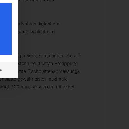
 ohne die Notwendigkeit von
chzeitig hoher Qualität und
r die eingravierte Skala finden Sie auf
iner robusten und dichten Verrippung
e
r die gesamte Tischplattenabmessung).
schplatte gewährleistet maximale
trägt 200 mm, sie werden mit einer