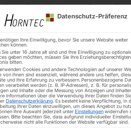
s Kärnten
Markenqualität
Lieferung nach Österreich und Deutsch
Datenschutz-Präferenz
enötigen Ihre Einwilligung, bevor Sie unsere Website weiter
chen können.
Reinigung
Schweißen
Stadtmobiliar
Stein
Sie unter 16 Jahre alt sind und Ihre Einwilligung zu optional
ces geben möchten, müssen Sie Ihre Erziehungsberechtigte
l Schweißtisch PLUS 1200×800 mm 28-diag
bnis bitten.
erwenden Cookies und andere Technologien auf unserer Web
🔍
e von ihnen sind essenziell, während andere uns helfen, dies
te und Ihre Erfahrung zu verbessern.
Personenbezogene Da
n verarbeitet werden (z. B. IP-Adressen), z. B. für personalis
gen und Inhalte oder die Messung von Anzeigen und Inhalte
re Informationen über die Verwendung Ihrer Daten finden Sie
rer
Datenschutzerklärung
.
Es besteht keine Verpflichtung, in 
Edelstahl Schweiß
beitung Ihrer Daten einzuwilligen, um dieses Angebot zu nut
önnen Ihre Auswahl jederzeit unter
Einstellungen
widerrufen 
ssen.
Bitte beachten Sie, dass aufgrund individueller Einstell
cherweise nicht alle Funktionen der Website verfügbar sind.