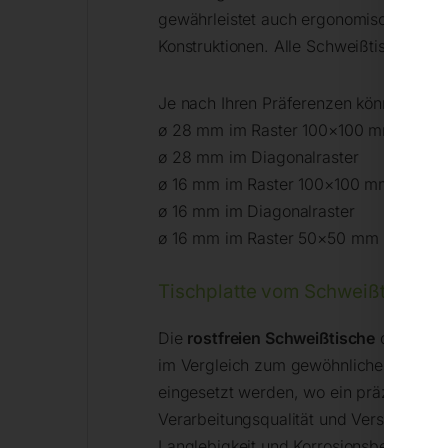
gewährleistet auch ergonomische und sc
Konstruktionen. Alle Schweißtische kö
Je nach Ihren Präferenzen können Sie 
ø 28 mm im Raster 100×100 mm
ø 28 mm im Diagonalraster
ø 16 mm im Raster 100×100 mm
ø 16 mm im Diagonalraster
ø 16 mm im Raster 50×50 mm
Tischplatte vom Schweißtisch – S
Die
rostfreien Schweißtische
der INOX-S
im Vergleich zum gewöhnlichen Stahl ha
eingesetzt werden, wo ein präzises Sch
Verarbeitungsqualität und Verschleißfe
Langlebigkeit und Korrosionsbeständig