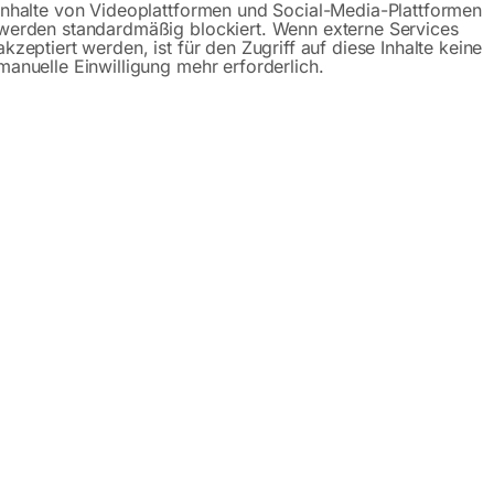
Inhalte von Videoplattformen und Social-Media-Plattformen
werden standardmäßig blockiert. Wenn externe Services
Gerne hel
akzeptiert werden, ist für den Zugriff auf diese Inhalte keine
manuelle Einwilligung mehr erforderlich.
Anfrageformular
Beschreibung
Produktsicherheit
f Füßen – Serie PLUS
GPPH gibt es in zwei Serien: PRO (Edelstahl Schweißplatt
 10 verschiedene Plattformabmessungen zur Auswahl. Sie könn
. Sie nutzen ihn zum manuellen oder automatischen Schweiße
sserungen ausgeführt! Der günstige und stabile Schweißtisch