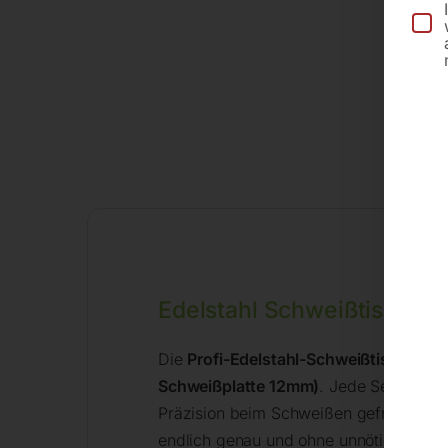
Edelstahl Schweißtisch au
Die
Profi-Edelstahl-Schweißtische
von 
Schweißplatte 12mm)
. Jede Serie hat
Präzision beim Schweißen gefragt wird
endlich genau und ohne unnötige Verbe