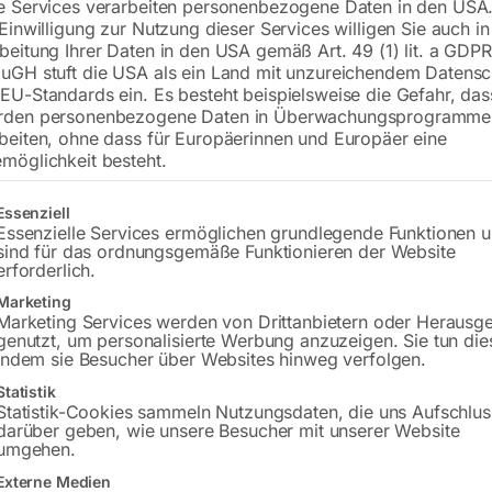
e Services verarbeiten personenbezogene Daten in den USA.
 Einwilligung zur Nutzung dieser Services willigen Sie auch in
Tischplatte 1200×800 mm
beitung Ihrer Daten in den USA gemäß Art. 49 (1) lit. a GDPR
Bohrung ø28
uGH stuft die USA als ein Land mit unzureichendem Datensc
Gitter diagonal
EU-Standards ein. Es besteht beispielsweise die Gefahr, da
rden personenbezogene Daten in Überwachungsprogramme
beiten, ohne dass für Europäerinnen und Europäer eine
möglichkeit besteht.
€
5.148,00
gt eine Liste der Service-Gruppen, für die eine Einwilligung erteilt w
Essenziell
inkl. MwSt.
Kostenloser Versand
Essenzielle Services ermöglichen grundlegende Funktionen 
Lieferzeit:
ca. 8 – 10 Wochen
sind für das ordnungsgemäße Funktionieren der Website
erforderlich.
Versandkosten Standard (Österreich):
€
Marketing
Bitte beachten Sie: Die Versandkosten g
Marketing Services werden von Drittanbietern oder Herausg
genutzt, um personalisierte Werbung anzuzeigen. Sie tun die
indem sie Besucher über Websites hinweg verfolgen.
In den 
Statistik
Statistik-Cookies sammeln Nutzungsdaten, die uns Aufschlus
darüber geben, wie unsere Besucher mit unserer Website
umgehen.
Sie haben Frag
Externe Medien