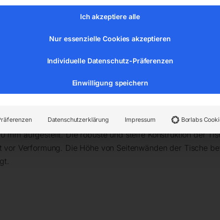
sscheidungen und keine Korrosionsausbrüche zu befürchten.
Ich akzeptiere alle
Nur essenzielle Cookies akzeptieren
n werden Ihre Konstruktionen
präzise und genau
ausgeführt,
rleisten ein
ergonomisches und effizientes Arbeiten
bei glei
Individuelle Datenschutz-Präferenzen
truktionen.
Einwilligung speichern
 einer eingravierten Skala ausgeführt (mehr Informationen übe
herkömmlichen Schweißtischen, werden die Tischplatten mit e
Präferenzen
Datenschutzerklärung
Impressum
Borlabs Cooki
nen Arbeitsfläche führt (Ebenheitstoleranz von ±0,3 mm übe
0 mm aufgestellt. Die robuste und steife Konstruktion der Ti
tzt vor Verformung. Die Höhe von Seitenwänden der Tische be
gt.