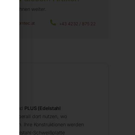
fen wir Ihnen weiter.
office@horntec.at
+43 4232 / 875 22
e 15mm) und
PLUS (Edelstahl
en sie überall dort nutzen, wo
n nutzen. Ihre Konstruktionen werden
 mit Edelstahl-Schweißplatte