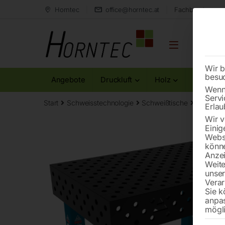
Horntec
office@horntec.at
Fachberatung au
Wir b
besu
Angebote
Druckluft
Holz
Metall
Wenn 
Servi
Start
Schweisstechnologie
Schweißtische
Edelstah
Erlau
Wir v
Einig
Websi
könne
Anzei
Weite
unse
Verar
Sie k
anpa
mögli