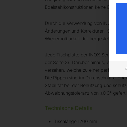
Edelstahlkonstruktionen keine Eisenau
Durch die Verwendung von INOX-Tische
Änderungen und Korrekturen. Sie gewäh
Wiederholbarkeit der hergestellten Kons
Jede Tischplatte der INOX-Serie ist mit
der Seite 3). Darüber hinaus, wie bei 
versehen, welche zu einer perfekt ebe
Die Rippen sind im Durchschnitt alle 40
Stabilität bei der Benutzung und schü
Abweichungstoleranz von ±0,3° geferti
Technische Details
Tischlänge 1200 mm