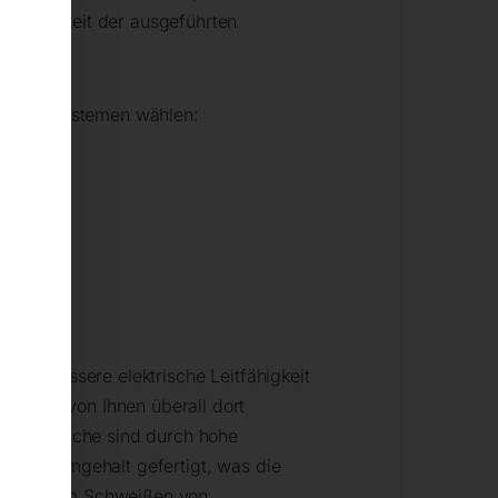
erholbarkeit der ausgeführten
.
hrungssystemen wählen:
 eine bessere elektrische Leitfähigkeit
können von Ihnen überall dort
Schweißtische sind durch hohe
hem Chromgehalt gefertigt, was die
X sind beim Schweißen von