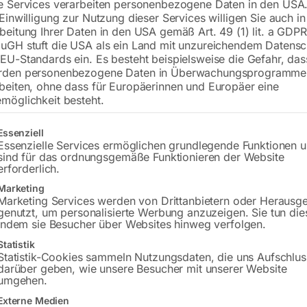
e Services verarbeiten personenbezogene Daten in den USA.
 Einwilligung zur Nutzung dieser Services willigen Sie auch in
Tischplatte 1200×800 mm
beitung Ihrer Daten in den USA gemäß Art. 49 (1) lit. a GDPR
Bohrung ø16
uGH stuft die USA als ein Land mit unzureichendem Datensc
Gitter diagonal
EU-Standards ein. Es besteht beispielsweise die Gefahr, da
rden personenbezogene Daten in Überwachungsprogramme
beiten, ohne dass für Europäerinnen und Europäer eine
möglichkeit besteht.
€
5.148,00
gt eine Liste der Service-Gruppen, für die eine Einwilligung erteilt w
Essenziell
inkl. MwSt.
Kostenloser Versand
Essenzielle Services ermöglichen grundlegende Funktionen 
Lieferzeit:
ca. 8 – 10 Wochen
sind für das ordnungsgemäße Funktionieren der Website
erforderlich.
Versandkosten Standard (Österreich):
€
Marketing
Bitte beachten Sie: Die Versandkosten g
Marketing Services werden von Drittanbietern oder Herausg
genutzt, um personalisierte Werbung anzuzeigen. Sie tun die
indem sie Besucher über Websites hinweg verfolgen.
In den 
Statistik
Statistik-Cookies sammeln Nutzungsdaten, die uns Aufschlus
darüber geben, wie unsere Besucher mit unserer Website
umgehen.
Sie haben Frag
Externe Medien