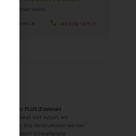
fen wir Ihnen weiter.
office@horntec.at
+43 4232 / 875 22
e 15mm) und
PLUS (Edelstahl
en sie überall dort nutzen, wo
n nutzen. Ihre Konstruktionen werden
 mit Edelstahl-Schweißplatte