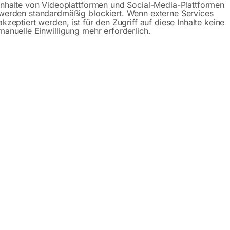
Inhalte von Videoplattformen und Social-Media-Plattformen
werden standardmäßig blockiert. Wenn externe Services
Gerne hel
akzeptiert werden, ist für den Zugriff auf diese Inhalte keine
manuelle Einwilligung mehr erforderlich.
Anfrageformular
Beschreibung
Produktsicherheit
f Füßen – Serie PLUS
GPPH gibt es in zwei Serien: PRO (Edelstahl Schweißplatt
 10 verschiedene Plattformabmessungen zur Auswahl. Sie könn
. Sie nutzen ihn zum manuellen oder automatischen Schweiße
sserungen ausgeführt! Der günstige und stabile Schweißtisch