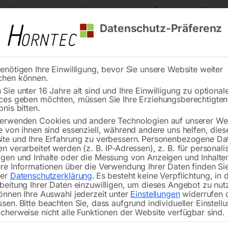
s Kärnten
Markenqualität
Lieferung nach Österreich und Deutsch
Datenschutz-Präferenz
enötigen Ihre Einwilligung, bevor Sie unsere Website weiter
chen können.
Reinigung
Schweißen
Stadtmobiliar
Stein
Sie unter 16 Jahre alt sind und Ihre Einwilligung zu optional
ces geben möchten, müssen Sie Ihre Erziehungsberechtigte
l Schweißtisch PLUS 1200×800 mm 16-diag
bnis bitten.
erwenden Cookies und andere Technologien auf unserer Web
🔍
e von ihnen sind essenziell, während andere uns helfen, dies
te und Ihre Erfahrung zu verbessern.
Personenbezogene Da
n verarbeitet werden (z. B. IP-Adressen), z. B. für personalis
gen und Inhalte oder die Messung von Anzeigen und Inhalte
re Informationen über die Verwendung Ihrer Daten finden Sie
rer
Datenschutzerklärung
.
Es besteht keine Verpflichtung, in 
Edelstahl Schwei
beitung Ihrer Daten einzuwilligen, um dieses Angebot zu nut
önnen Ihre Auswahl jederzeit unter
Einstellungen
widerrufen 
ssen.
Bitte beachten Sie, dass aufgrund individueller Einstell
cherweise nicht alle Funktionen der Website verfügbar sind.