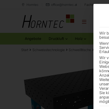
Horntec
office@horntec.at
Fachberatung au
Wir b
besu
Angebote
Druckluft
Holz
Metall
Wenn 
Servi
Start
Schweisstechnologie
Schweißtische
Edelstah
Erlau
Wir v
Einig
Websi
könne
Anzei
Weite
unse
Verar
Sie k
anpa
mögli