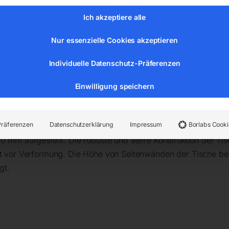
sscheidungen und keine Korrosionsausbrüche zu befürchten.
Ich akzeptiere alle
Nur essenzielle Cookies akzeptieren
n werden Ihre Konstruktionen
präzise und genau
ausgeführt,
rleisten ein
ergonomisches und effizientes Arbeiten
bei glei
Individuelle Datenschutz-Präferenzen
truktionen.
Einwilligung speichern
 einer eingravierten Skala ausgeführt (mehr Informationen übe
herkömmlichen Schweißtischen, werden die Tischplatten mit e
Präferenzen
Datenschutzerklärung
Impressum
Borlabs Cooki
nen Arbeitsfläche führt (Ebenheitstoleranz von ±0,3 mm übe
0 mm aufgestellt. Die robuste und steife Konstruktion der Ti
tzt vor Verformung. Die Höhe von Seitenwänden der Tische be
gt.