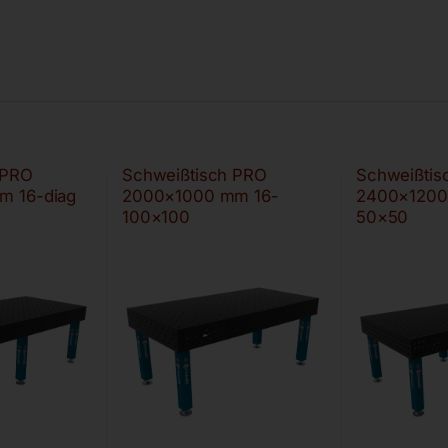
 PRO
Schweißtisch PRO
Schweißtis
m 16-diag
2000×1000 mm 16-
2400×1200
100×100
50×50