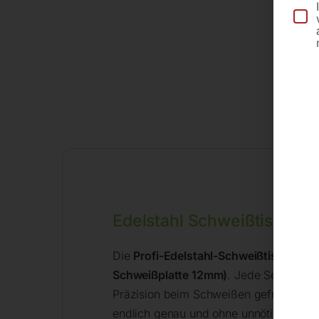
Edelstahl Schweißtisch au
Die
Profi-Edelstahl-Schweißtische
von 
Schweißplatte 12mm)
. Jede Serie hat
Präzision beim Schweißen gefragt wird
endlich genau und ohne unnötige Verbe