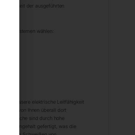
erholbarkeit der ausgeführten
.
hrungssystemen wählen:
 eine bessere elektrische Leitfähigkeit
können von Ihnen überall dort
Schweißtische sind durch hohe
hem Chromgehalt gefertigt, was die
X sind beim Schweißen von