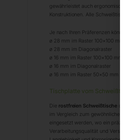
gewährleistet auch ergonomische und sc
Konstruktionen. Alle Schweißtische kö
Je nach Ihren Präferenzen können Sie 
ø 28 mm im Raster 100×100 mm
ø 28 mm im Diagonalraster
ø 16 mm im Raster 100×100 mm
ø 16 mm im Diagonalraster
ø 16 mm im Raster 50×50 mm
Tischplatte vom Schweißtisch – S
Die
rostfreien Schweißtische
der INOX-S
im Vergleich zum gewöhnlichen Stahl ha
eingesetzt werden, wo ein präzises Sch
Verarbeitungsqualität und Verschleißfe
Langlebigkeit und Korrosionsbeständig