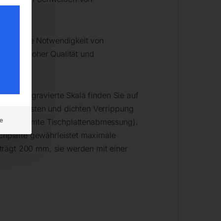
 ohne die Notwendigkeit von
chzeitig hoher Qualität und
r die eingravierte Skala finden Sie auf
iner robusten und dichten Verrippung
e
r die gesamte Tischplattenabmessung).
schplatte gewährleistet maximale
trägt 200 mm, sie werden mit einer