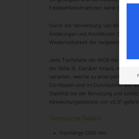
Edelstahlkonstruktionen keine Eisenau
Durch die Verwendung von INOX-Tische
Änderungen und Korrekturen. Sie gewäh
Wiederholbarkeit der hergestellten Kons
Jede Tischplatte der INOX-Serie ist mit
der Seite 3). Darüber hinaus, wie bei 
versehen, welche zu einer perfekt ebe
Die Rippen sind im Durchschnitt alle 40
Stabilität bei der Benutzung und schü
Abweichungstoleranz von ±0,3° geferti
Technische Details
Tischlänge 1200 mm