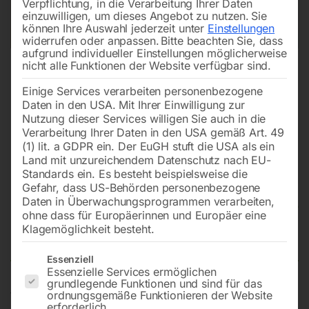
Verpflichtung, in die Verarbeitung Ihrer Daten
einzuwilligen, um dieses Angebot zu nutzen.
Sie
können Ihre Auswahl jederzeit unter
Einstellungen
widerrufen oder anpassen.
Bitte beachten Sie, dass
aufgrund individueller Einstellungen möglicherweise
nicht alle Funktionen der Website verfügbar sind.
Einige Services verarbeiten personenbezogene
Daten in den USA. Mit Ihrer Einwilligung zur
Nutzung dieser Services willigen Sie auch in die
Verarbeitung Ihrer Daten in den USA gemäß Art. 49
(1) lit. a GDPR ein. Der EuGH stuft die USA als ein
Land mit unzureichendem Datenschutz nach EU-
Standards ein. Es besteht beispielsweise die
Gefahr, dass US-Behörden personenbezogene
Daten in Überwachungsprogrammen verarbeiten,
Druckluftkessel 3,3 LT / 15 bar
ohne dass für Europäerinnen und Europäer eine
(Pos. 14)
Klagemöglichkeit besteht.
Es folgt eine Liste der Service-Gruppen, für die eine Einwilligun
Essenziell
Essenzielle Services ermöglichen
grundlegende Funktionen und sind für das
für Kompressor SILENT ab Mod. 500 (1. Version
ordnungsgemäße Funktionieren der Website
erforderlich.