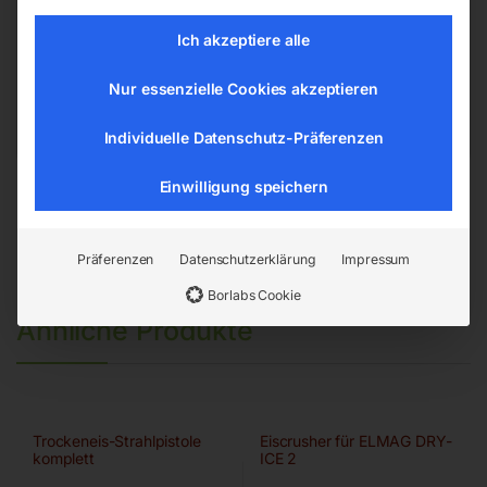
Hannesgrub Nord 19
Ich akzeptiere alle
4911 Ried/Tumeltsham
office@elmag.at
Nur essenzielle Cookies akzeptieren
Österreich
Individuelle Datenschutz-Präferenzen
Einwilligung speichern
Präferenzen
Datenschutzerklärung
Impressum
Borlabs Cookie
Ähnliche Produkte
Trockeneis-Strahlpistole
Eiscrusher für ELMAG DRY-
komplett
ICE 2