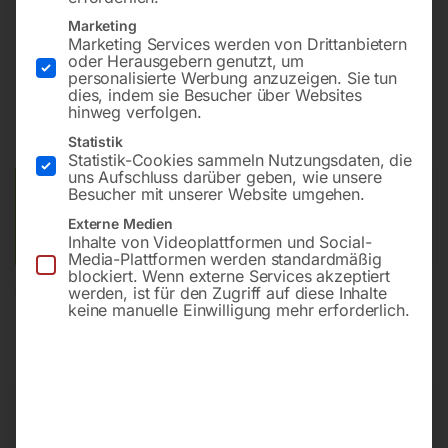
‘Chinook’)
Marketing
Marketing Services werden von Drittanbietern
oder Herausgebern genutzt, um
€
168,00
personalisierte Werbung anzuzeigen. Sie tun
dies, indem sie Besucher über Websites
hinweg verfolgen.
inkl. MwSt.
zzgl.
Versandkosten
Statistik
Lieferzeit:
ca. 2 - 3 Tage
Statistik-Cookies sammeln Nutzungsdaten, die
uns Aufschluss darüber geben, wie unsere
Besucher mit unserer Website umgehen.
Versandkosten Standard (Österreich):
€
10,00
Bitte beachten Sie: Die Versandkosten gelten für Österreich.
Externe Medien
Andere Länder können abweichen.
Inhalte von Videoplattformen und Social-
Media-Plattformen werden standardmäßig
blockiert. Wenn externe Services akzeptiert
werden, ist für den Zugriff auf diese Inhalte
In den Warenkorb
keine manuelle Einwilligung mehr erforderlich.
Sie haben Fragen zu diesem
Artikel?
Gerne helfen wir Ihnen weiter.