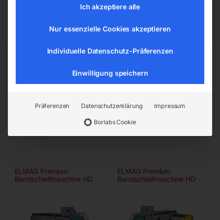
office@elmag.at
Ich akzeptiere alle
Österreich
Nur essenzielle Cookies akzeptieren
Individuelle Datenschutz-Präferenzen
Einwilligung speichern
Präferenzen
Datenschutzerklärung
Impressum
Ähnliche Produkte
Borlabs Cookie
ELMAG Premium
ELMAG Premium
Bandschleifmaschine HD
Bandschleifmaschine HD
75×2000 A/HD-B
150×2000 A/HD-B