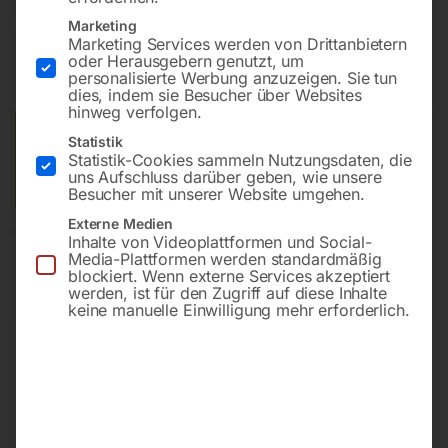
€
222,00
Marketing
Marketing Services werden von Drittanbietern
oder Herausgebern genutzt, um
inkl. MwSt.
zzgl.
Versandkosten
personalisierte Werbung anzuzeigen. Sie tun
Lieferzeit:
ca. 2 - 3 Tage
dies, indem sie Besucher über Websites
hinweg verfolgen.
Versandkosten Standard (Österreich):
€
10,00
Statistik
Statistik-Cookies sammeln Nutzungsdaten, die
Bitte beachten Sie: Die Versandkosten gelten für Österreich.
uns Aufschluss darüber geben, wie unsere
Andere Länder können abweichen.
Besucher mit unserer Website umgehen.
Externe Medien
In den Warenkorb
Inhalte von Videoplattformen und Social-
Media-Plattformen werden standardmäßig
blockiert. Wenn externe Services akzeptiert
werden, ist für den Zugriff auf diese Inhalte
keine manuelle Einwilligung mehr erforderlich.
Sie haben Fragen zu diesem
Artikel?
Gerne helfen wir Ihnen weiter.
Anfrageformular