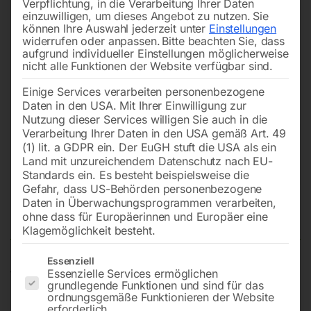
Verpflichtung, in die Verarbeitung Ihrer Daten
einzuwilligen, um dieses Angebot zu nutzen.
Sie
können Ihre Auswahl jederzeit unter
Einstellungen
widerrufen oder anpassen.
Bitte beachten Sie, dass
aufgrund individueller Einstellungen möglicherweise
nicht alle Funktionen der Website verfügbar sind.
Einige Services verarbeiten personenbezogene
Daten in den USA. Mit Ihrer Einwilligung zur
Nutzung dieser Services willigen Sie auch in die
Verarbeitung Ihrer Daten in den USA gemäß Art. 49
(1) lit. a GDPR ein. Der EuGH stuft die USA als ein
Land mit unzureichendem Datenschutz nach EU-
Standards ein. Es besteht beispielsweise die
Gefahr, dass US-Behörden personenbezogene
Daten in Überwachungsprogrammen verarbeiten,
Drosselventil
ohne dass für Europäerinnen und Europäer eine
Klagemöglichkeit besteht.
Es folgt eine Liste der Service-Gruppen, für die eine Einwilligun
Essenziell
Essenzielle Services ermöglichen
für Bomar Ergonomic
grundlegende Funktionen und sind für das
ordnungsgemäße Funktionieren der Website
erforderlich.