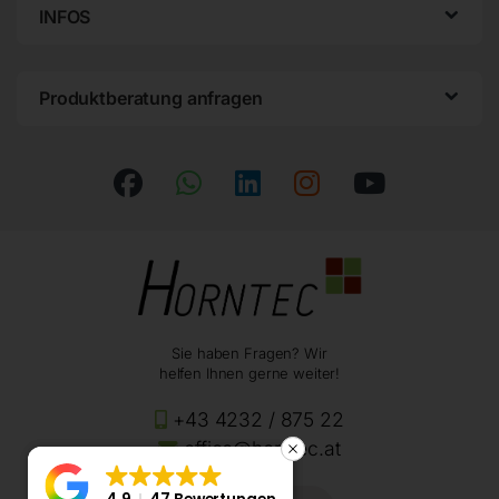
INFOS
Produktberatung anfragen
Sie haben Fragen? Wir
helfen Ihnen gerne weiter!
+43 4232 / 875 22
office@horntec.at