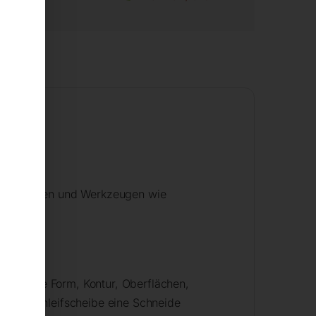
Metallteilen und Werkzeugen wie
wünschte Form, Kontur, Oberflächen,
r Feinschleifscheibe eine Schneide