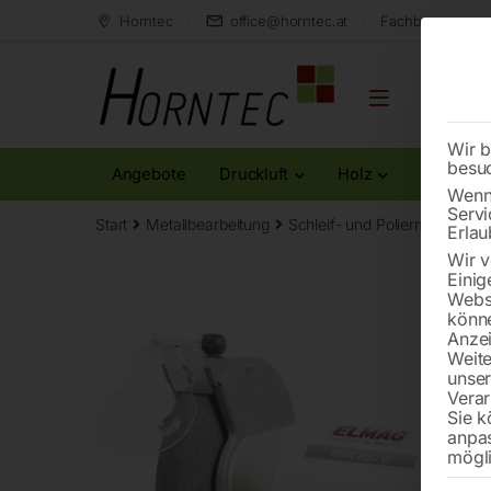
Horntec
office@horntec.at
Fachberatung au
Wir b
besu
Angebote
Druckluft
Holz
Metall
Wenn 
Servi
Start
Metallbearbeitung
Schleif- und Poliermaschinen
Erlau
Wir v
Einig
Websi
könne
Anzei
Weite
unse
Verar
Sie k
anpa
mögli