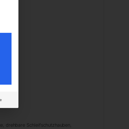
e
ste, drehbare Schleifschutzhauben,