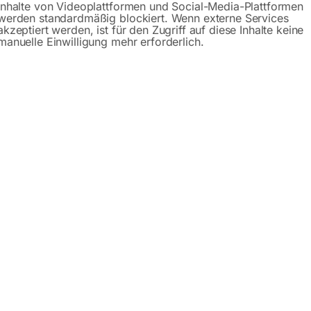
Inhalte von Videoplattformen und Social-Media-Plattformen
werden standardmäßig blockiert. Wenn externe Services
akzeptiert werden, ist für den Zugriff auf diese Inhalte keine
manuelle Einwilligung mehr erforderlich.
Beschreibung
Produktsicherheit
SM 250 D
n die effiziente Schrupp- und Feinschleifbearbeitung von 
her- und Häckslermesser, Meißel, Äxte, Messer, Scheren etc.
n
rial mit der Schruppschleifscheibe abgetragen, um eine ge
 zu erzeugen. Beim Schärfen wird an einer Kontur mittels de