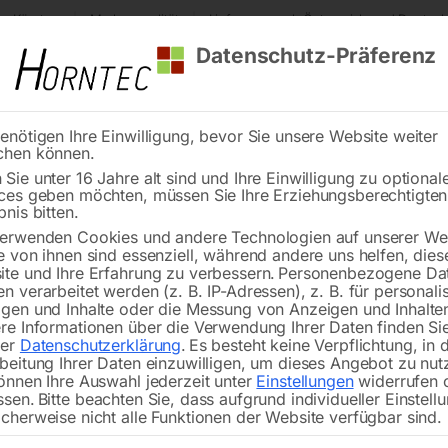
s Kärnten
Markenqualität
Lieferung nach Österreich und Deutsch
Datenschutz-Präferenz
enötigen Ihre Einwilligung, bevor Sie unsere Website weiter
chen können.
Reinigung
Schweißen
Stadtmobiliar
Stein
Sie unter 16 Jahre alt sind und Ihre Einwilligung zu optional
ces geben möchten, müssen Sie Ihre Erziehungsberechtigte
Doppelschleifmaschine DSM 250 D
bnis bitten.
erwenden Cookies und andere Technologien auf unserer Web
🔍
e von ihnen sind essenziell, während andere uns helfen, dies
te und Ihre Erfahrung zu verbessern.
Personenbezogene Da
n verarbeitet werden (z. B. IP-Adressen), z. B. für personalis
gen und Inhalte oder die Messung von Anzeigen und Inhalte
re Informationen über die Verwendung Ihrer Daten finden Sie
rer
Datenschutzerklärung
.
Es besteht keine Verpflichtung, in 
Doppe
beitung Ihrer Daten einzuwilligen, um dieses Angebot zu nut
önnen Ihre Auswahl jederzeit unter
Einstellungen
widerrufen 
ssen.
Bitte beachten Sie, dass aufgrund individueller Einstell
cherweise nicht alle Funktionen der Website verfügbar sind.
Schleifscheibendurchmesser links: 2