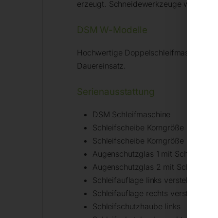
erzeugt. Schneidewerkzeuge werden du
DSM W-Modelle
Hochwertige Doppelschleifmaschinen für
Dauereinsatz.
Serienausstattung
DSM Schleifmaschine
Schleifscheibe Korngröße 36
Schleifscheibe Korngröße 60
Augenschutzglas 1 mit Schleiflupe
Augenschutzglas 2 mit Schleiflupe
Schleifauflage links verstellbar
Schleifauflage rechts verstellbar
Schleifschutzhaube links