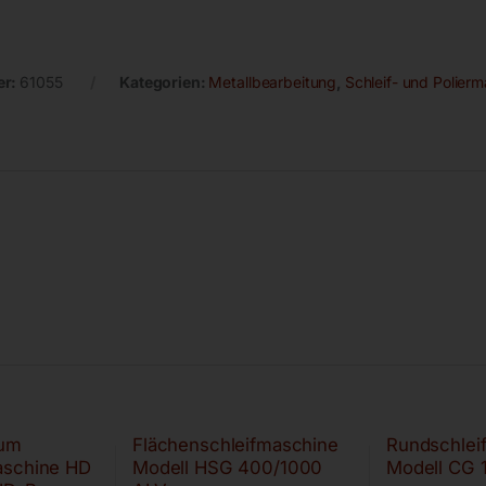
er:
61055
Kategorien:
Metallbearbeitung
,
Schleif- und Polier
um
Flächenschleifmaschine
Rundschlei
aschine HD
Modell HSG 400/1000
Modell CG 