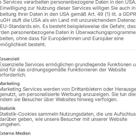
e Services verarbeiten personenbezogene Daten in den USA.
 Einwilligung zur Nutzung dieser Services willigen Sie auch in
beitung Ihrer Daten in den USA gemäß Art. 49 (1) lit. a GDPR
uGH stuft die USA als ein Land mit unzureichendem Datensc
€
276,00
EU-Standards ein. Es besteht beispielsweise die Gefahr, da
rden personenbezogene Daten in Überwachungsprogramme
inkl. MwSt.
zzgl.
Versandkosten
beiten, ohne dass für Europäerinnen und Europäer eine
Lieferzeit:
ca. 2 - 3 Tage
möglichkeit besteht.
Versandkosten Standard (Österreich):
€
gt eine Liste der Service-Gruppen, für die eine Einwilligung erteilt w
Essenziell
Bitte beachten Sie: Die Versandkosten g
Essenzielle Services ermöglichen grundlegende Funktionen 
sind für das ordnungsgemäße Funktionieren der Website
erforderlich.
In den 
Marketing
Marketing Services werden von Drittanbietern oder Herausg
genutzt, um personalisierte Werbung anzuzeigen. Sie tun die
indem sie Besucher über Websites hinweg verfolgen.
Sie haben Frag
Statistik
Statistik-Cookies sammeln Nutzungsdaten, die uns Aufschlus
darüber geben, wie unsere Besucher mit unserer Website
Gerne hel
umgehen.
Externe Medien
Anfrageformular