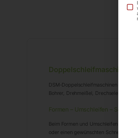
Doppelschleifmaschine D
DSM-Doppelschleifmaschinen ermögliche
Bohrer, Drehmeißel, Drechseleisen, Mä
Formen – Umschleifen – Schärfe
Beim Formen und Umschleifen wird Mate
oder einen gewünschten Schneidewinkel