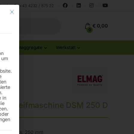
land
+43 4232 / 875 22
Mit diesem Button wird der Dialog geschlossen. Seine Funktionalität ist id
€
0,00
0
Stromaggregate
Werkstatt
en
n um
site.
e
ten
ierte
n.
 in
die
lschleifmaschine DSM 250 D
zen.
oder
ungen
50 / rechts: 250 mm