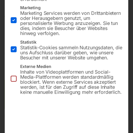
Komplett-Set
Marketing
Marketing Services werden von Drittanbietern
oder Herausgebern genutzt, um
personalisierte Werbung anzuzeigen. Sie tun
dies, indem sie Besucher über Websites
Mit NBR-Dichtungen
hinweg verfolgen.
Statistik
Statistik-Cookies sammeln Nutzungsdaten, die
uns Aufschluss darüber geben, wie unsere
€
1.140,00
Besucher mit unserer Website umgehen.
inkl. MwSt.
zzgl.
Versandkosten
Externe Medien
Inhalte von Videoplattformen und Social-
Lieferzeit:
ca. 2 - 3 Tage
Media-Plattformen werden standardmäßig
blockiert. Wenn externe Services akzeptiert
werden, ist für den Zugriff auf diese Inhalte
Versandkosten Standard (Österreich):
€
10,00
keine manuelle Einwilligung mehr erforderlich.
Bitte beachten Sie: Die Versandkosten gelten für Österreich.
Andere Länder können abweichen.
In den Warenkorb