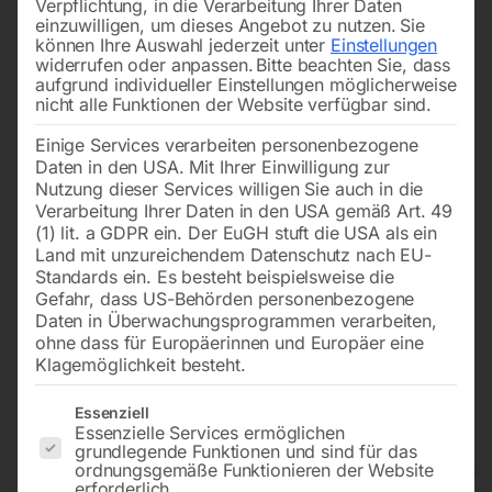
Verpflichtung, in die Verarbeitung Ihrer Daten
einzuwilligen, um dieses Angebot zu nutzen.
Sie
können Ihre Auswahl jederzeit unter
Einstellungen
widerrufen oder anpassen.
Bitte beachten Sie, dass
aufgrund individueller Einstellungen möglicherweise
nicht alle Funktionen der Website verfügbar sind.
Einige Services verarbeiten personenbezogene
Daten in den USA. Mit Ihrer Einwilligung zur
Nutzung dieser Services willigen Sie auch in die
Verarbeitung Ihrer Daten in den USA gemäß Art. 49
(1) lit. a GDPR ein. Der EuGH stuft die USA als ein
Land mit unzureichendem Datenschutz nach EU-
Standards ein. Es besteht beispielsweise die
Gefahr, dass US-Behörden personenbezogene
Daten in Überwachungsprogrammen verarbeiten,
ohne dass für Europäerinnen und Europäer eine
Klagemöglichkeit besteht.
Es folgt eine Liste der Service-Gruppen, für die eine Einwilligun
Essenziell
Essenzielle Services ermöglichen
grundlegende Funktionen und sind für das
DL-Ölpumpe POP 650/240 –
ordnungsgemäße Funktionieren der Website
erforderlich.