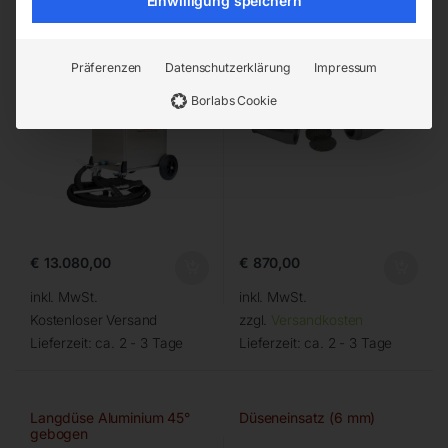
Einwilligung speichern
Präferenzen
Datenschutzerklärung
Impressum
Borlabs Cookie
€
13.080,00
€
870,00
inkl. MwSt.
inkl. MwSt.
Kostenloser Versand
zzgl.
Versandkosten
Lieferzeit:
ca. 2 - 3 Tage
Lieferzeit:
ca. 2 - 3 Tage
Langdüse Aluminium 45°
Düseneinsatz (6 mm)
gebogen