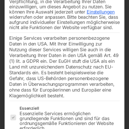
Verpflichtung, in die Verarbeitung Ihrer Daten
einzuwilligen, um dieses Angebot zu nutzen.
Sie
können Ihre Auswahl jederzeit unter
Einstellungen
widerrufen oder anpassen.
Bitte beachten Sie, dass
aufgrund individueller Einstellungen möglicherweise
nicht alle Funktionen der Website verfügbar sind.
Einige Services verarbeiten personenbezogene
Daten in den USA. Mit Ihrer Einwilligung zur
Nutzung dieser Services willigen Sie auch in die
Verarbeitung Ihrer Daten in den USA gemäß Art. 49
(1) lit. a GDPR ein. Der EuGH stuft die USA als ein
Land mit unzureichendem Datenschutz nach EU-
Standards ein. Es besteht beispielsweise die
Gefahr, dass US-Behörden personenbezogene
Daten in Überwachungsprogrammen verarbeiten,
Dichtungsring zu Untertopf
ohne dass für Europäerinnen und Europäer eine
Klagemöglichkeit besteht.
Nicht vorrätig
Verfügbarkeit:
Es folgt eine Liste der Service-Gruppen, für die eine Einwilligun
Essenziell
Essenzielle Services ermöglichen
grundlegende Funktionen und sind für das
ordnungsgemäße Funktionieren der Website
für PS/IS, PS-S, Expert-UT
erforderlich.