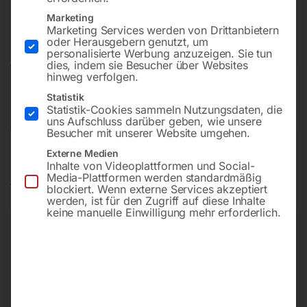
Marketing
Marketing Services werden von Drittanbietern
oder Herausgebern genutzt, um
Preis auf Anfrage
personalisierte Werbung anzuzeigen. Sie tun
dies, indem sie Besucher über Websites
hinweg verfolgen.
Versandkosten Standard (Österreich):
€
10,00
Statistik
Bitte beachten Sie: Die Versandkosten gelten für Österreich.
Statistik-Cookies sammeln Nutzungsdaten, die
Andere Länder können abweichen.
uns Aufschluss darüber geben, wie unsere
Besucher mit unserer Website umgehen.
Externe Medien
Produktsicherheit
Inhalte von Videoplattformen und Social-
Media-Plattformen werden standardmäßig
blockiert. Wenn externe Services akzeptiert
werden, ist für den Zugriff auf diese Inhalte
keine manuelle Einwilligung mehr erforderlich.
Produktsicherheit
Herstellerinformationen