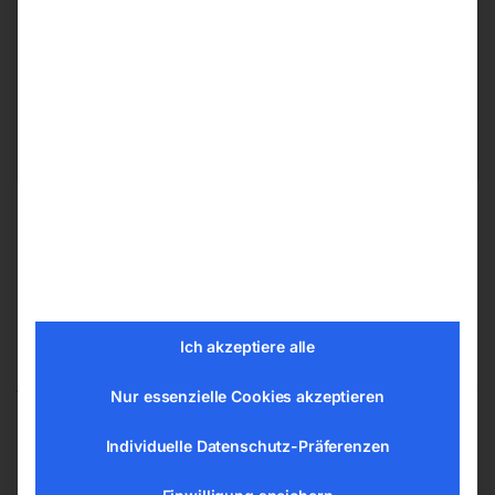
ELMAG Entwicklungs und Handels GmbH
Hannesgrub Nord 19
4911 Ried/Tumeltsham
office@elmag.at
Österreich
Ich akzeptiere alle
Ähnliche Produkte
Nur essenzielle Cookies akzeptieren
Individuelle Datenschutz-Präferenzen
Trockeneis Strahlanlage
Eiscrusher für IBL 3000