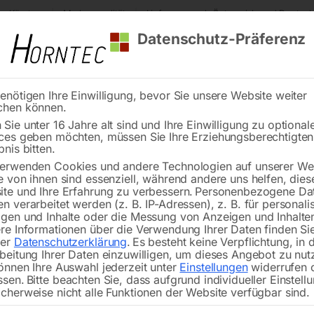
s Kärnten
Markenqualität
Lieferung nach Österreich und Deutsch
Datenschutz-Präferenz
enötigen Ihre Einwilligung, bevor Sie unsere Website weiter
chen können.
Reinigung
Schweißen
Stadtmobiliar
Stein
Sie unter 16 Jahre alt sind und Ihre Einwilligung zu optional
ces geben möchten, müssen Sie Ihre Erziehungsberechtigte
sspiegel 500 mm
bnis bitten.
erwenden Cookies und andere Technologien auf unserer Web
🔍
e von ihnen sind essenziell, während andere uns helfen, dies
te und Ihre Erfahrung zu verbessern.
Personenbezogene Da
n verarbeitet werden (z. B. IP-Adressen), z. B. für personalis
DETEKTIV B
gen und Inhalte oder die Messung von Anzeigen und Inhalte
re Informationen über die Verwendung Ihrer Daten finden Sie
rer
Datenschutzerklärung
.
Es besteht keine Verpflichtung, in 
beitung Ihrer Daten einzuwilligen, um dieses Angebot zu nut
önnen Ihre Auswahl jederzeit unter
Einstellungen
widerrufen 
€
108,00
ssen.
Bitte beachten Sie, dass aufgrund individueller Einstell
cherweise nicht alle Funktionen der Website verfügbar sind.
inkl. MwSt.
zzgl.
Versandkosten