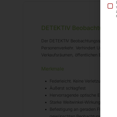
DETEKTIV Beobachtungss
Der DETEKTIV Beobachtungsspiegel ist e
Personenverkehr. Verhindert Unfälle, v
Verkaufsräumen, öffentlichen Einrichtu
Merkmale
Federleicht. Keine Verletzungsgefa
Äußerst schlagfest
Hervorragende optische Eigenscha
Starke Weitwinkel-Wirkung: Zu em
Befestigung an geraden Flächen (z.
gewünschten Beobachtungspunkt