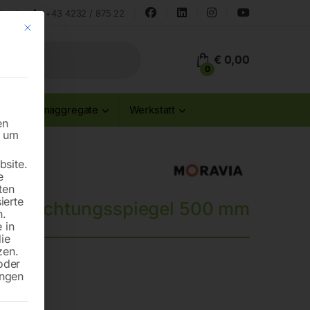
land
+43 4232 / 875 22
Mit diesem Button wird der Dialog geschlossen. Seine Funktionalität ist id
€
0,00
0
Stromaggregate
Werkstatt
en
n um
site.
e
ten
ierte
eobachtungsspiegel 500 mm
n.
 in
die
zen.
oder
ungen