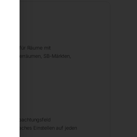
n. Ideal für Räume mit
hallen, Lagerräumen, SB-Märkten,
oßem Beobachtungsfeld
ng; einfaches Einstellen auf jeden