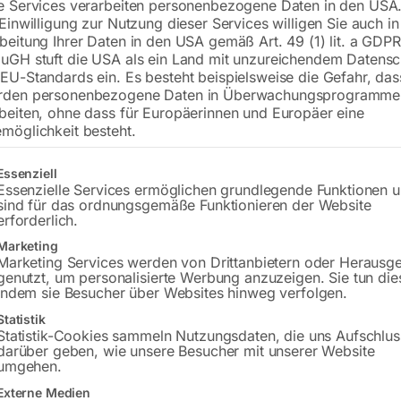
e Services verarbeiten personenbezogene Daten in den USA.
Lieferzeit:
ca. 5 - 10 Werktage
 Einwilligung zur Nutzung dieser Services willigen Sie auch in
beitung Ihrer Daten in den USA gemäß Art. 49 (1) lit. a GDPR
Versandkosten Standard (Österreich):
€
uGH stuft die USA als ein Land mit unzureichendem Datensc
Bitte beachten Sie: Die Versandkosten g
EU-Standards ein. Es besteht beispielsweise die Gefahr, da
rden personenbezogene Daten in Überwachungsprogramme
beiten, ohne dass für Europäerinnen und Europäer eine
In den 
möglichkeit besteht.
gt eine Liste der Service-Gruppen, für die eine Einwilligung erteilt w
Essenziell
Essenzielle Services ermöglichen grundlegende Funktionen 
Sie haben Frag
sind für das ordnungsgemäße Funktionieren der Website
erforderlich.
Gerne hel
Marketing
Marketing Services werden von Drittanbietern oder Herausg
genutzt, um personalisierte Werbung anzuzeigen. Sie tun die
Anfrageformular
indem sie Besucher über Websites hinweg verfolgen.
Statistik
Statistik-Cookies sammeln Nutzungsdaten, die uns Aufschlus
darüber geben, wie unsere Besucher mit unserer Website
umgehen.
Beschreibung
Produktsicherheit
Externe Medien