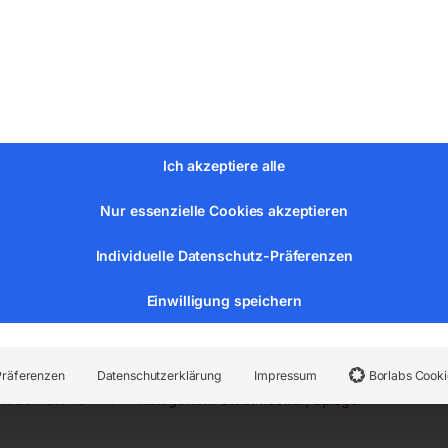
g: ca. 250 mm; bei verlängertem Wandarm: ca. 550 mm
Ich akzeptiere alle
egel 5 m
Nur essenzielle Cookies akzeptieren
Individuelle Datenschutz-Präferenzen
Einwilligung speichern
Präferenzen
Datenschutzerklärung
Impressum
Borlabs Cooki
r:
251.18.945
Kategorien:
Stadtmobiliar
,
Spiegel