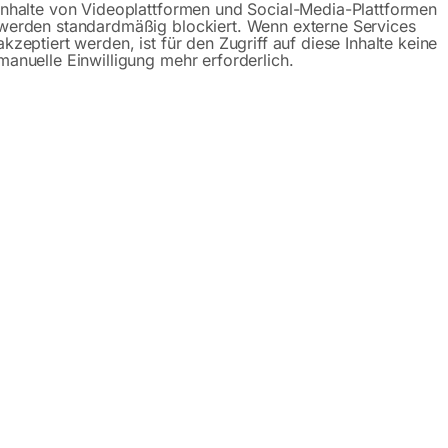
Inhalte von Videoplattformen und Social-Media-Plattformen
werden standardmäßig blockiert. Wenn externe Services
akzeptiert werden, ist für den Zugriff auf diese Inhalte keine
manuelle Einwilligung mehr erforderlich.
piegel 500 mm
in Beobachtungs- und Kontrollspiegel aus Acrylglas für inne
erhütet Diebstahl. Seit vielen Jahren bewährt in Produktions
ngen.
hr
ften
pfehlen bei kurzem Beobachterabstand und mittlerem bis gr
B. Wänden, Trägern, Unterzügen) durch mitgelieferte Halteru