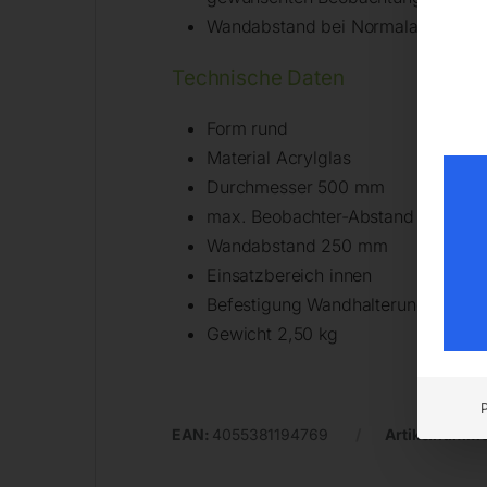
Wandabstand bei Normalausführun
Technische Daten
Form rund
Material Acrylglas
Durchmesser 500 mm
max. Beobachter-Abstand vom Spi
Wandabstand 250 mm
Einsatzbereich innen
Befestigung Wandhalterung 25 cm
Gewicht 2,50 kg
EAN:
4055381194769
Artikelnumme