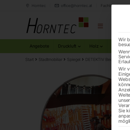
Horntec
office@horntec.at
Fachberatung au
Wir b
besu
Angebote
Druckluft
Holz
Metall
Wenn 
Servi
Start
Stadtmobiliar
Spiegel
DETEKTIV Beobachtung
Erlau
Wir v
Einig
Websi
könne
Anzei
Weite
unse
Verar
Sie k
anpa
mögli