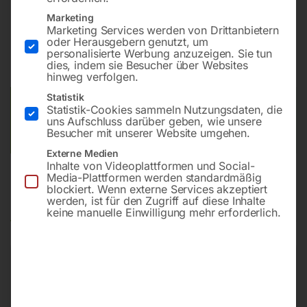
(70 190 123)
Marketing
Marketing Services werden von Drittanbietern
oder Herausgebern genutzt, um
personalisierte Werbung anzuzeigen. Sie tun
dies, indem sie Besucher über Websites
Preis auf Anfrage
hinweg verfolgen.
Statistik
Versandkosten Standard (Österreich):
€
10,00
Statistik-Cookies sammeln Nutzungsdaten, die
uns Aufschluss darüber geben, wie unsere
Bitte beachten Sie: Die Versandkosten gelten für Österreich.
Besucher mit unserer Website umgehen.
Andere Länder können abweichen.
Externe Medien
Inhalte von Videoplattformen und Social-
Media-Plattformen werden standardmäßig
blockiert. Wenn externe Services akzeptiert
werden, ist für den Zugriff auf diese Inhalte
Produktsicherheit
keine manuelle Einwilligung mehr erforderlich.
Produktsicherheit