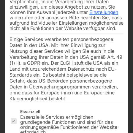
Verpflichtung, in die Verarbeitung Ihrer Daten
einzuwilligen, um dieses Angebot zu nutzen.
Sie
können Ihre Auswahl jederzeit unter
Einstellungen
widerrufen oder anpassen.
Bitte beachten Sie, dass
aufgrund individueller Einstellungen möglicherweise
nicht alle Funktionen der Website verfügbar sind.
Einige Services verarbeiten personenbezogene
Daten in den USA. Mit Ihrer Einwilligung zur
Nutzung dieser Services willigen Sie auch in die
Verarbeitung Ihrer Daten in den USA gemäß Art. 49
(1) lit. a GDPR ein. Der EuGH stuft die USA als ein
Land mit unzureichendem Datenschutz nach EU-
Standards ein. Es besteht beispielsweise die
Gefahr, dass US-Behörden personenbezogene
Daten in Überwachungsprogrammen verarbeiten,
Deckenbefestigung für Rohr 1′,
ohne dass für Europäerinnen und Europäer eine
verzinkt, 0,4 kg
Klagemöglichkeit besteht.
Es folgt eine Liste der Service-Gruppen, für die eine Einwilligun
Essenziell
Nicht vorrätig
Verfügbarkeit:
Essenzielle Services ermöglichen
grundlegende Funktionen und sind für das
ordnungsgemäße Funktionieren der Website
erforderlich.