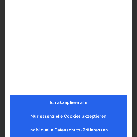
Herstellerinformationen
ELMAG Entwicklungs und Handels GmbH
Hannesgrub Nord 19
4911 Ried/Tumeltsham
office@elmag.at
Österreich
Ich akzeptiere alle
Ähnliche Produkte
Nur essenzielle Cookies akzeptieren
Individuelle Datenschutz-Präferenzen