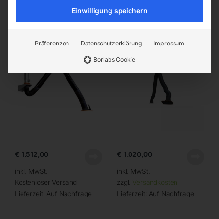
Einwilligung speichern
Absaugarm in
Absaugarm in
Rohrausführung
Schlauchausführung
Präferenzen
Datenschutzerklärung
Impressum
Borlabs Cookie
€
1.512,00
€
1.020,00
inkl. MwSt.
inkl. MwSt.
Kostenloser Versand
zzgl.
Versandkosten
Lieferzeit:
Auf Nachfrage
Lieferzeit:
Auf Nachfrage