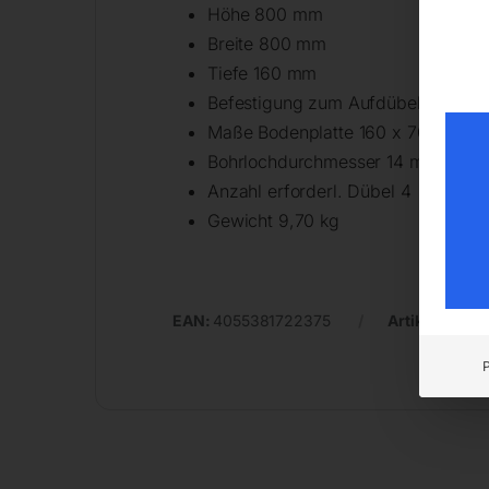
Höhe 800 mm
Breite 800 mm
Tiefe 160 mm
Befestigung zum Aufdübeln
Maße Bodenplatte 160 x 70 x 10 
Bohrlochdurchmesser 14 mm
Anzahl erforderl. Dübel 4
Gewicht 9,70 kg
EAN:
4055381722375
Artikelnumm