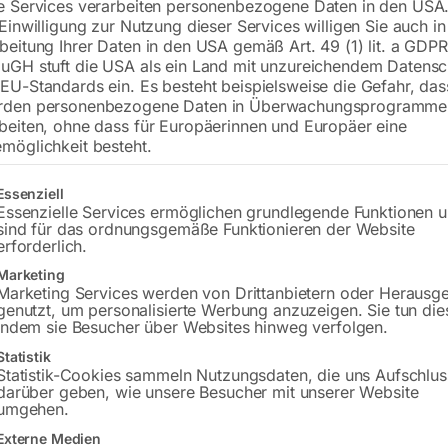
e Services verarbeiten personenbezogene Daten in den USA.
€
162,00
 Einwilligung zur Nutzung dieser Services willigen Sie auch in
beitung Ihrer Daten in den USA gemäß Art. 49 (1) lit. a GDPR
inkl. MwSt.
zzgl.
Versandkosten
uGH stuft die USA als ein Land mit unzureichendem Datensc
Lieferzeit:
ca. 5 - 10 Werktage
EU-Standards ein. Es besteht beispielsweise die Gefahr, da
rden personenbezogene Daten in Überwachungsprogramme
beiten, ohne dass für Europäerinnen und Europäer eine
Versandkosten Standard (Österreich):
€
möglichkeit besteht.
Bitte beachten Sie: Die Versandkosten g
gt eine Liste der Service-Gruppen, für die eine Einwilligung erteilt w
Essenziell
In den 
Essenzielle Services ermöglichen grundlegende Funktionen 
sind für das ordnungsgemäße Funktionieren der Website
erforderlich.
Marketing
Marketing Services werden von Drittanbietern oder Herausg
Sie haben Frag
genutzt, um personalisierte Werbung anzuzeigen. Sie tun die
indem sie Besucher über Websites hinweg verfolgen.
Gerne hel
Statistik
Statistik-Cookies sammeln Nutzungsdaten, die uns Aufschlus
darüber geben, wie unsere Besucher mit unserer Website
Anfrageformular
umgehen.
Externe Medien