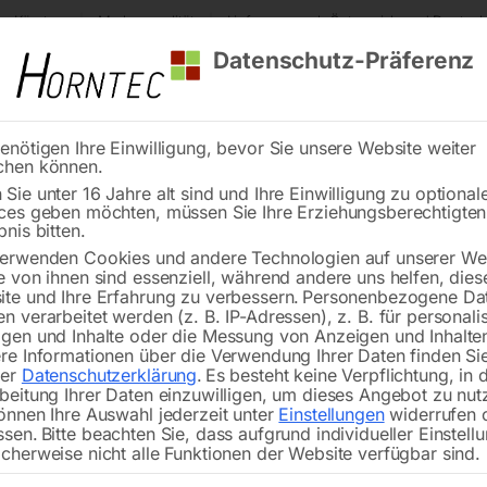
s Kärnten
Markenqualität
Lieferung nach Österreich und Deutsch
Datenschutz-Präferenz
enötigen Ihre Einwilligung, bevor Sie unsere Website weiter
chen können.
Reinigung
Schweißen
Stadtmobiliar
Stein
Sie unter 16 Jahre alt sind und Ihre Einwilligung zu optional
ces geben möchten, müssen Sie Ihre Erziehungsberechtigte
 SPRINT
bnis bitten.
erwenden Cookies und andere Technologien auf unserer Web
🔍
e von ihnen sind essenziell, während andere uns helfen, dies
te und Ihre Erfahrung zu verbessern.
Personenbezogene Da
n verarbeitet werden (z. B. IP-Adressen), z. B. für personalis
gen und Inhalte oder die Messung von Anzeigen und Inhalte
re Informationen über die Verwendung Ihrer Daten finden Sie
rer
Datenschutzerklärung
.
Es besteht keine Verpflichtung, in 
beitung Ihrer Daten einzuwilligen, um dieses Angebot zu nut
önnen Ihre Auswahl jederzeit unter
Einstellungen
widerrufen 
preisgünstiger und universeller Anle
ssen.
Bitte beachten Sie, dass aufgrund individueller Einstell
cherweise nicht alle Funktionen der Website verfügbar sind.