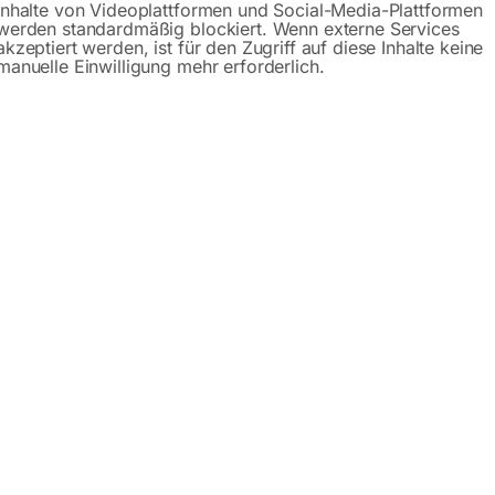
Inhalte von Videoplattformen und Social-Media-Plattformen
werden standardmäßig blockiert. Wenn externe Services
akzeptiert werden, ist für den Zugriff auf diese Inhalte keine
Beschreibung
Produktsicherheit
manuelle Einwilligung mehr erforderlich.
bigem Gütestahl ist ein preisgünstiger und universeller Anl
ebung ein und ist für alle Fahrradtypen geeignet. Wahlweise
03 beschichtet