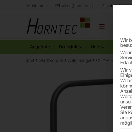
Horntec
office@horntec.at
Fachberatung au
Wir b
besu
Angebote
Druckluft
Holz
Metall
Wenn 
Servi
Start
Stadtmobiliar
Anlehnbügel
CITY-Anlehnbügel
Erlau
Wir v
Einig
Websi
könne
Anzei
Weite
unse
Verar
Sie k
anpa
mögli