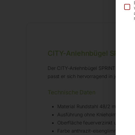
CITY-Anlehnbügel SPRINT
Der CITY-Anlehnbügel SPRINT aus langle
passt er sich hervorragend in jede Umg
Technische Daten
Material Rundstahl 48/2 mm
Ausführung ohne Knieholm
Oberfläche feuerverzinkt und DB 7
Farbe anthrazit-eisenglimmer