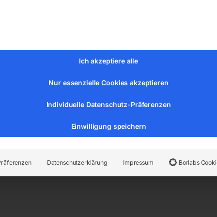
mm
Ich akzeptiere alle
Nur essenzielle Cookies akzeptieren
Individuelle Datenschutz-Präferenzen
Einwilligung speichern
er:
171.23.821
Kategorien:
Stadtmobiliar
,
Anlehnbügel
Präferenzen
Datenschutzerklärung
Impressum
Borlabs Cooki