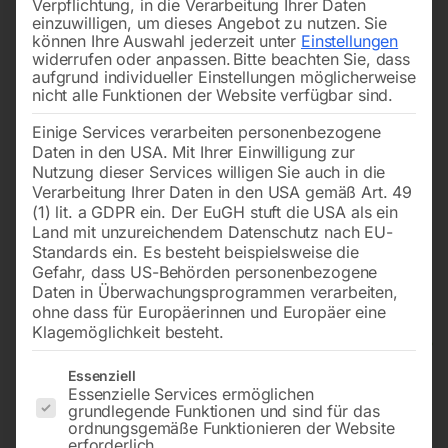
Verpflichtung, in die Verarbeitung Ihrer Daten
einzuwilligen, um dieses Angebot zu nutzen.
Sie
können Ihre Auswahl jederzeit unter
Einstellungen
widerrufen oder anpassen.
Bitte beachten Sie, dass
aufgrund individueller Einstellungen möglicherweise
nicht alle Funktionen der Website verfügbar sind.
Einige Services verarbeiten personenbezogene
Daten in den USA. Mit Ihrer Einwilligung zur
Nutzung dieser Services willigen Sie auch in die
Verarbeitung Ihrer Daten in den USA gemäß Art. 49
(1) lit. a GDPR ein. Der EuGH stuft die USA als ein
Land mit unzureichendem Datenschutz nach EU-
Standards ein. Es besteht beispielsweise die
Gefahr, dass US-Behörden personenbezogene
Daten in Überwachungsprogrammen verarbeiten,
ohne dass für Europäerinnen und Europäer eine
Klagemöglichkeit besteht.
Cebora MMA-Schweißinverter
Es folgt eine Liste der Service-Gruppen, für die eine Einwilligun
POWER ROD 180/M
Essenziell
Essenzielle Services ermöglichen
‘Auslaufartikel’
grundlegende Funktionen und sind für das
ordnungsgemäße Funktionieren der Website
erforderlich.