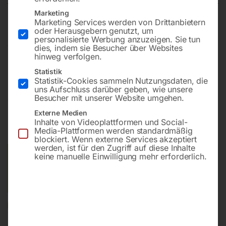
Marketing
Marketing Services werden von Drittanbietern
230 Volt, Art. 506 (generatortauglich)
oder Herausgebern genutzt, um
personalisierte Werbung anzuzeigen. Sie tun
dies, indem sie Besucher über Websites
Vorführartikel
hinweg verfolgen.
Zustand: Neu
Statistik
Statistik-Cookies sammeln Nutzungsdaten, die
uns Aufschluss darüber geben, wie unsere
Besucher mit unserer Website umgehen.
€
1.020,00
€
1.374,00
Externe Medien
inkl. MwSt.
zzgl.
Versandkosten
Inhalte von Videoplattformen und Social-
Media-Plattformen werden standardmäßig
Lieferzeit:
ca. 2 - 3 Tage
blockiert. Wenn externe Services akzeptiert
werden, ist für den Zugriff auf diese Inhalte
keine manuelle Einwilligung mehr erforderlich.
Versandkosten Standard (Österreich):
€
40,00
Bitte beachten Sie: Die Versandkosten gelten für Österreich.
Andere Länder können abweichen.
In den Warenkorb