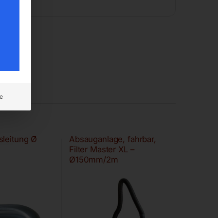
e
sleitung Ø
Absauganlage, fahrbar,
Filter Master XL –
Ø150mm/2m