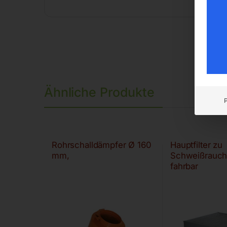
Ähnliche Produkte
Rohrschalldämpfer Ø 160
Hauptfilter zu
mm,
Schweißrauchf
fahrbar