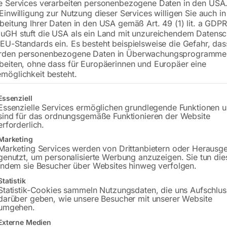
e Services verarbeiten personenbezogene Daten in den USA.
 Einwilligung zur Nutzung dieser Services willigen Sie auch in
inkl. MwSt.
zzgl.
Versandkosten
beitung Ihrer Daten in den USA gemäß Art. 49 (1) lit. a GDPR
Lieferzeit:
ca. 2 - 3 Tage
uGH stuft die USA als ein Land mit unzureichendem Datensc
EU-Standards ein. Es besteht beispielsweise die Gefahr, da
rden personenbezogene Daten in Überwachungsprogramme
Versandkosten Standard (Österreich):
€
beiten, ohne dass für Europäerinnen und Europäer eine
Bitte beachten Sie: Die Versandkosten g
möglichkeit besteht.
In den 
gt eine Liste der Service-Gruppen, für die eine Einwilligung erteilt w
Essenziell
Essenzielle Services ermöglichen grundlegende Funktionen 
sind für das ordnungsgemäße Funktionieren der Website
erforderlich.
Marketing
Sie haben Frag
Marketing Services werden von Drittanbietern oder Herausg
genutzt, um personalisierte Werbung anzuzeigen. Sie tun die
Gerne hel
indem sie Besucher über Websites hinweg verfolgen.
Statistik
Anfrageformular
Statistik-Cookies sammeln Nutzungsdaten, die uns Aufschlus
darüber geben, wie unsere Besucher mit unserer Website
umgehen.
Externe Medien