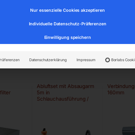
Nur essenzielle Cookies akzeptieren
Individuelle Datenschutz-Präferenzen
Einwilligung speichern
Präferenzen
Datenschutzerklärung
Impressum
Borlabs Cooki
Abluftset mit Absaugarm
Verbindung
ilter
5m in
160mm
Schlauchausführung /
einteiliger Ausleger