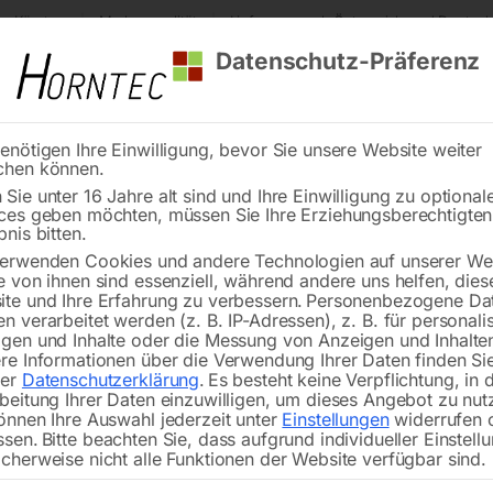
s Kärnten
Markenqualität
Lieferung nach Österreich und Deutsch
Datenschutz-Präferenz
enötigen Ihre Einwilligung, bevor Sie unsere Website weiter
chen können.
Reinigung
Schweißen
Stadtmobiliar
Stein
Sie unter 16 Jahre alt sind und Ihre Einwilligung zu optional
ces geben möchten, müssen Sie Ihre Erziehungsberechtigte
hleißteile (WIG/TIG)
Brennerkörper SRC 17 HF
bnis bitten.
erwenden Cookies und andere Technologien auf unserer Web
🔍
e von ihnen sind essenziell, während andere uns helfen, dies
te und Ihre Erfahrung zu verbessern.
Personenbezogene Da
n verarbeitet werden (z. B. IP-Adressen), z. B. für personalis
gen und Inhalte oder die Messung von Anzeigen und Inhalte
re Informationen über die Verwendung Ihrer Daten finden Sie
rer
Datenschutzerklärung
.
Es besteht keine Verpflichtung, in 
beitung Ihrer Daten einzuwilligen, um dieses Angebot zu nut
önnen Ihre Auswahl jederzeit unter
Einstellungen
widerrufen 
ssen.
Bitte beachten Sie, dass aufgrund individueller Einstell
cherweise nicht alle Funktionen der Website verfügbar sind.
€
33,00