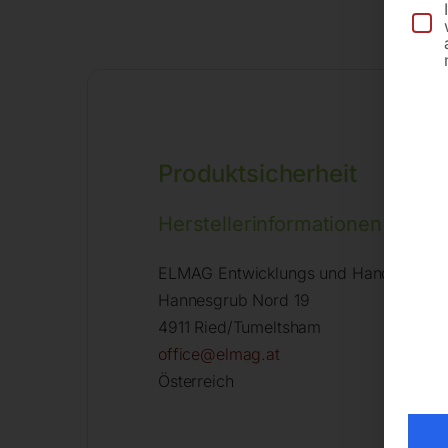
Produktsicherheit
Herstellerinformationen
ELMAG Entwicklungs und Handels Gm
Hannesgrub Nord 19
4911 Ried/Tumeltsham
office@elmag.at
Österreich