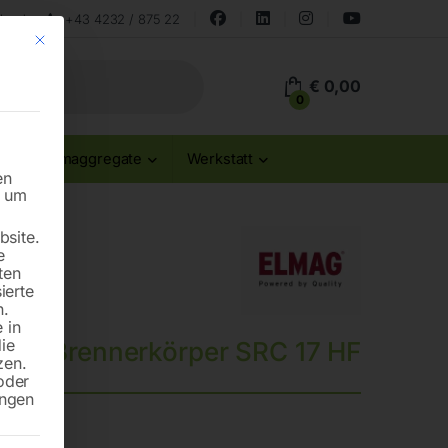
land
+43 4232 / 875 22
Mit diesem Button wird der Dialog geschlossen. Seine Funktionalität ist id
€
0,00
0
Stromaggregate
Werkstatt
en
n um
site.
e
ten
ierte
n.
 in
die
Brennerkörper SRC 17 HF
zen.
oder
ungen