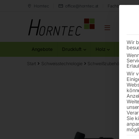
Horntec
office@horntec.at
Fachberatung au
Wir b
besu
Angebote
Druckluft
Holz
Metall
Wenn 
Servi
Start
Schweisstechnologie
Schweißzubehör und Versc
Erlau
Wir v
Einig
Websi
könne
Anzei
Weite
unse
Verar
Sie k
anpa
mögli