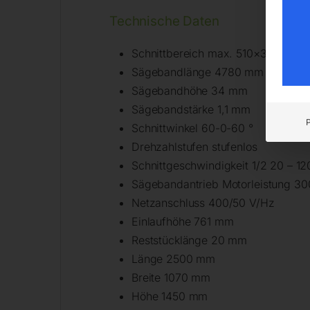
Technische Daten
Schnittbereich max. 510×350 mm
Sägebandlänge 4780 mm
Sägebandhöhe 34 mm
Sägebandstärke 1,1 mm
Schnittwinkel 60-0-60 °
Drehzahlstufen stufenlos
Schnittgeschwindigkeit 1/2 20 – 1
Sägebandantrieb Motorleistung 3
Netzanschluss 400/50 V/Hz
Einlaufhöhe 761 mm
Reststücklänge 20 mm
Länge 2500 mm
Breite 1070 mm
Höhe 1450 mm