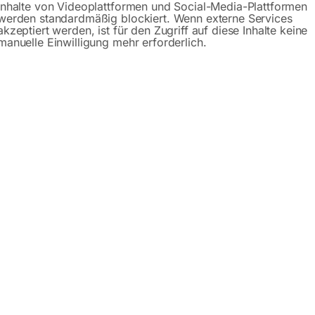
Inhalte von Videoplattformen und Social-Media-Plattformen
werden standardmäßig blockiert. Wenn externe Services
akzeptiert werden, ist für den Zugriff auf diese Inhalte keine
manuelle Einwilligung mehr erforderlich.
Beschreibung
Produktsicherheit
schine Workline 510.350 DG
Lösung für die Werkstätte, wenn Geradschnitte als Aufgabe v
 die Sägen der Serie WORKLINE die ideale Lösung für Ihre 
tes Armgelenk, 27/34 mm hohes Sägeband und synchron laufe
 hervorragende Maschinenleistung. Zur grundlegenden Aussta
der optimalen Geschwindigkeit des Sägebands in Bezug auf d
h sowohl die Standzeit der Sägebänder, als auch die Maschin