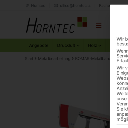
Horntec
office@horntec.at
Fachberatung au
Wir b
besu
Angebote
Druckluft
Holz
Metall
Wenn 
Servi
Start
Metallbearbeitung
BOMAR-Metallbandsägemas
Erlau
Wir v
Einig
Websi
könne
Anzei
Weite
unse
Verar
Sie k
anpa
mögli