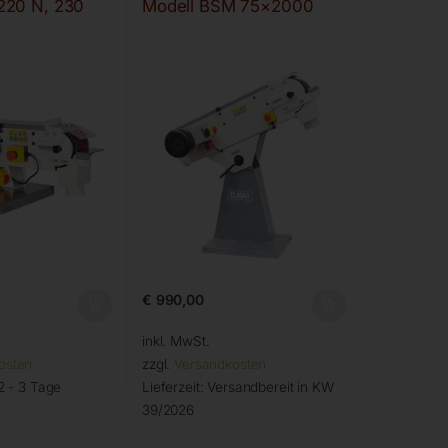
220 N, 230
Modell BSM 75×2000
€
990,00
inkl. MwSt.
osten
zzgl.
Versandkosten
2 - 3 Tage
Lieferzeit:
Versandbereit in KW
39/2026