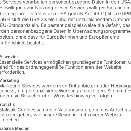
e Services verarbeiten personenbezogene Daten in den USA.
 Einwilligung zur Nutzung dieser Services willigen Sie auch in
€
15.900,00
beitung Ihrer Daten in den USA gemäß Art. 49 (1) lit. a GDPR
uGH stuft die USA als ein Land mit unzureichendem Datensc
inkl. MwSt.
Kostenloser Versand
EU-Standards ein. Es besteht beispielsweise die Gefahr, da
Lieferzeit:
ca. 2 - 3 Tage
rden personenbezogene Daten in Überwachungsprogramme
beiten, ohne dass für Europäerinnen und Europäer eine
Versandkosten Standard (Österreich):
€
möglichkeit besteht.
Bitte beachten Sie: Die Versandkosten g
gt eine Liste der Service-Gruppen, für die eine Einwilligung erteilt w
Essenziell
Essenzielle Services ermöglichen grundlegende Funktionen 
In den 
sind für das ordnungsgemäße Funktionieren der Website
erforderlich.
Marketing
Marketing Services werden von Drittanbietern oder Herausg
genutzt, um personalisierte Werbung anzuzeigen. Sie tun die
Sie haben Frag
indem sie Besucher über Websites hinweg verfolgen.
Gerne hel
Statistik
Statistik-Cookies sammeln Nutzungsdaten, die uns Aufschlus
darüber geben, wie unsere Besucher mit unserer Website
Anfrageformular
umgehen.
Externe Medien