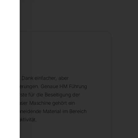
orliegen. Dank einfacher, aber
Sägeanforderungen. Genaue HM Führung
nde Bürste für die Beseitigung der
ttung dieser Maschine gehört ein
as zu schneidende Material im Bereich
enproduktivität.