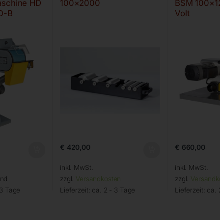
aschine HD
100×2000
BSM 100×1
D-B
Volt
€
420,00
€
660,00
inkl. MwSt.
inkl. MwSt.
and
zzgl.
Versandkosten
zzgl.
Versandk
 3 Tage
Lieferzeit:
ca. 2 - 3 Tage
Lieferzeit:
ca. 