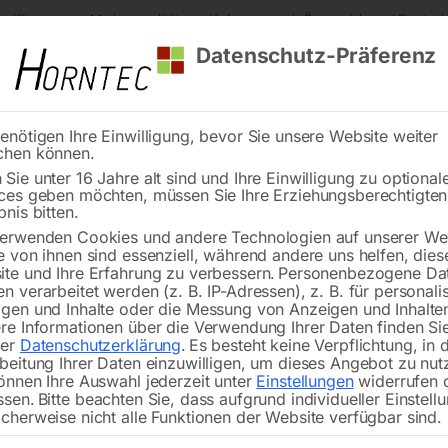
s Kärnten
Markenqualität
Lieferung nach Österreich und Deutsch
Datenschutz-Präferenz
enötigen Ihre Einwilligung, bevor Sie unsere Website weiter
chen können.
Reinigung
Schweißen
Stadtmobiliar
Stein
Sie unter 16 Jahre alt sind und Ihre Einwilligung zu optional
ces geben möchten, müssen Sie Ihre Erziehungsberechtigte
chinen
BOMAR Metall-Bandsägemaschine Workline 510.350 DG
bnis bitten.
erwenden Cookies und andere Technologien auf unserer Web
🔍
e von ihnen sind essenziell, während andere uns helfen, dies
te und Ihre Erfahrung zu verbessern.
Personenbezogene Da
n verarbeitet werden (z. B. IP-Adressen), z. B. für personalis
gen und Inhalte oder die Messung von Anzeigen und Inhalte
re Informationen über die Verwendung Ihrer Daten finden Sie
rer
Datenschutzerklärung
.
Es besteht keine Verpflichtung, in 
BOMAR Metall-
beitung Ihrer Daten einzuwilligen, um dieses Angebot zu nut
önnen Ihre Auswahl jederzeit unter
Einstellungen
widerrufen 
ssen.
Bitte beachten Sie, dass aufgrund individueller Einstell
cherweise nicht alle Funktionen der Website verfügbar sind.