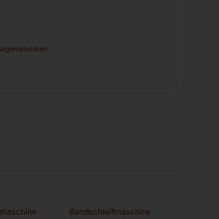
sägemaschinen
fmaschine
Bandschleifmaschine