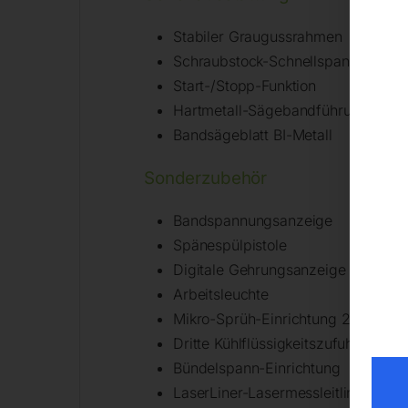
Stabiler Graugussrahmen
Schraubstock-Schnellspanneinrich
Start-/Stopp-Funktion
Hartmetall-Sägebandführungen
Bandsägeblatt BI-Metall
Sonderzubehör
Bandspannungsanzeige
Spänespülpistole
Digitale Gehrungsanzeige
Arbeitsleuchte
Mikro-Sprüh-Einrichtung 24V
Dritte Kühlflüssigkeitszufuhr
Bündelspann-Einrichtung
LaserLiner-Lasermessleitlinie