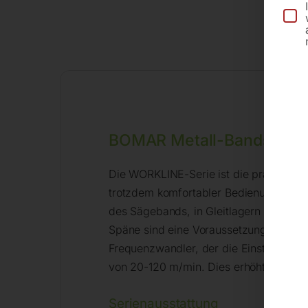
BOMAR Metall-Bandsägema
Die WORKLINE-Serie ist die praktische 
trotzdem komfortabler Bedienung sind
des Sägebands, in Gleitlagern gelager
Späne sind eine Voraussetzung für die
Frequenzwandler, der die Einstellung 
von 20-120 m/min. Dies erhöht erheblic
Serienausstattung