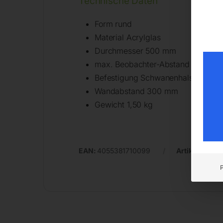
Technische Daten
Form rund
Material Acrylglas
Durchmesser 500 mm
max. Beobachter-Abstand vom Spi
Befestigung Schwanenhalshalteru
Wandabstand 300 mm
Gewicht 1,50 kg
EAN:
4055381710099
Artikelnumme