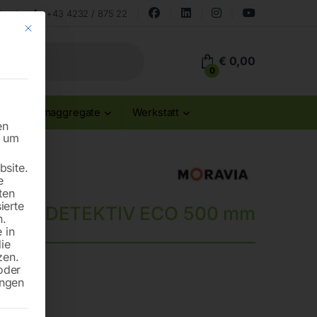
land
+43 4232 / 875 22
Mit diesem Button wird der Dialog geschlossen. Seine Funktionalität ist id
€
0,00
0
Stromaggregate
Werkstatt
en
n um
site.
e
ten
ierte
iegel DETEKTIV ECO 500 mm
n.
 in
die
zen.
oder
ungen