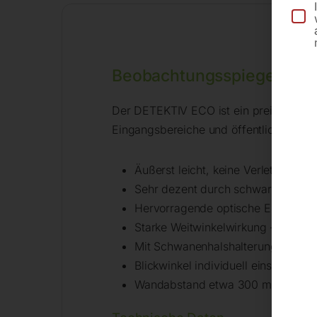
Beobachtungsspiegel DE
Der DETEKTIV ECO ist ein preisgünstig
Eingangsbereiche und öffentliche Einri
Äußerst leicht, keine Verletzungsg
Sehr dezent durch schwarze Spieg
Hervorragende optische Eigenscha
Starke Weitwinkelwirkung – ideal
Mit Schwanenhalshalterung zur Bef
Blickwinkel individuell einstellbar
Wandabstand etwa 300 mm