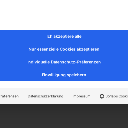
Ich akzeptiere alle
egel 5 m
ng zur Wandmontage
Nur essenzielle Cookies akzeptieren
Individuelle Datenschutz-Präferenzen
Einwilligung speichern
r:
251.27.851
Kategorien:
Stadtmobiliar
,
Spiegel
Präferenzen
Datenschutzerklärung
Impressum
Borlabs Cooki