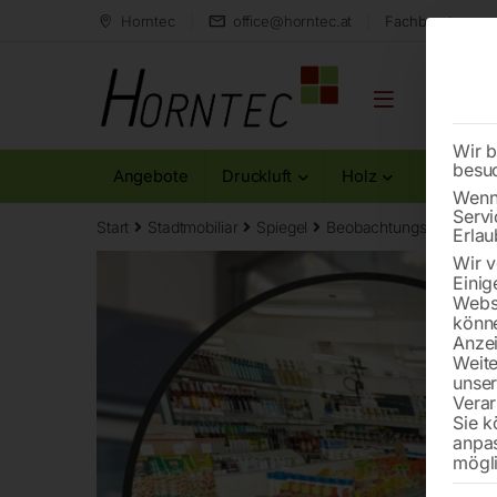
Horntec
office@horntec.at
Fachberatung au
Wir b
besu
Angebote
Druckluft
Holz
Metall
Wenn 
Servi
Start
Stadtmobiliar
Spiegel
Beobachtungsspiegel 
Erlau
Wir v
Einig
Websi
könne
Anzei
Weite
unse
Verar
Sie k
anpa
mögli