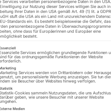
e Services verarbeiten personenbezogene Daten in den USA.
Lieferzeit:
ca. 5 - 10 Werktage
 Einwilligung zur Nutzung dieser Services willigen Sie auch in
beitung Ihrer Daten in den USA gemäß Art. 49 (1) lit. a GDPR
Versandkosten Standard (Österreich):
€
uGH stuft die USA als ein Land mit unzureichendem Datensc
Bitte beachten Sie: Die Versandkosten g
EU-Standards ein. Es besteht beispielsweise die Gefahr, da
rden personenbezogene Daten in Überwachungsprogramme
beiten, ohne dass für Europäerinnen und Europäer eine
In den 
möglichkeit besteht.
gt eine Liste der Service-Gruppen, für die eine Einwilligung erteilt w
Essenziell
Essenzielle Services ermöglichen grundlegende Funktionen 
Sie haben Frag
sind für das ordnungsgemäße Funktionieren der Website
erforderlich.
Gerne hel
Marketing
Marketing Services werden von Drittanbietern oder Herausg
genutzt, um personalisierte Werbung anzuzeigen. Sie tun die
Anfrageformular
indem sie Besucher über Websites hinweg verfolgen.
Statistik
Statistik-Cookies sammeln Nutzungsdaten, die uns Aufschlus
darüber geben, wie unsere Besucher mit unserer Website
umgehen.
Beschreibung
Produktsicherheit
Externe Medien