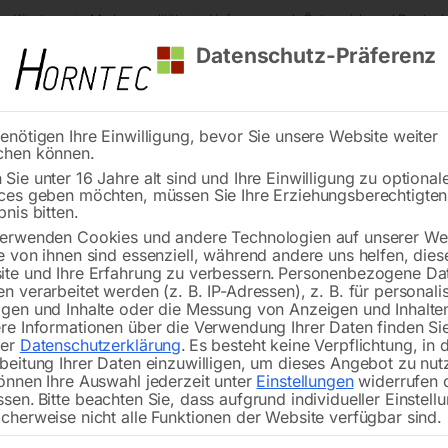
s Kärnten
Markenqualität
Lieferung nach Österreich und Deutsch
Datenschutz-Präferenz
enötigen Ihre Einwilligung, bevor Sie unsere Website weiter
chen können.
Reinigung
Schweißen
Stadtmobiliar
Stein
Sie unter 16 Jahre alt sind und Ihre Einwilligung zu optional
ces geben möchten, müssen Sie Ihre Erziehungsberechtigte
DETEKTIV ECO 500 mm
bnis bitten.
erwenden Cookies und andere Technologien auf unserer Web
🔍
e von ihnen sind essenziell, während andere uns helfen, dies
te und Ihre Erfahrung zu verbessern.
Personenbezogene Da
n verarbeitet werden (z. B. IP-Adressen), z. B. für personalis
Beobachtungssp
gen und Inhalte oder die Messung von Anzeigen und Inhalte
re Informationen über die Verwendung Ihrer Daten finden Sie
rer
Datenschutzerklärung
.
Es besteht keine Verpflichtung, in 
beitung Ihrer Daten einzuwilligen, um dieses Angebot zu nut
önnen Ihre Auswahl jederzeit unter
Einstellungen
widerrufen 
€
84,00
ssen.
Bitte beachten Sie, dass aufgrund individueller Einstell
cherweise nicht alle Funktionen der Website verfügbar sind.
inkl. MwSt.
zzgl.
Versandkosten