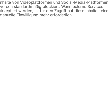
Inhalte von Videoplattformen und Social-Media-Plattformen
werden standardmäßig blockiert. Wenn externe Services
akzeptiert werden, ist für den Zugriff auf diese Inhalte keine
manuelle Einwilligung mehr erforderlich.
TEKTIV ECO 500 mm
er Rundspiegel aus Acrylglas für Innenräume. Besonders gee
chtungen.
efahr
eleinfassung und Halterung
ften
 bei geringem Beobachtungsabstand und mittlerem bis große
estigung an geraden Flächen, inklusive Befestigungsmaterial