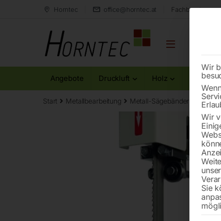
Horntec
office@horntec.at
Fachberatung au
Wir b
besu
Angebote
Druckluft
Holz
Metall
Wenn 
Servi
Start
Metallbearbeitung
Metall-Sägebänder
Bandsä
Erlau
Wir v
Einig
Websi
könne
Anzei
Weite
unse
Verar
Sie k
anpa
mögli