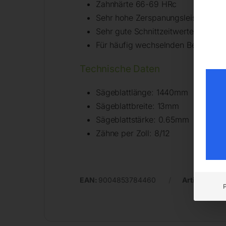
Zahnhärte 66-69 HRc
Sehr hohe Zerspanungsleistung
Sehr gute Schnittzeitwerte
Für häufig wechselnden Betrieb:Roh
Technische Daten
Sägeblattlänge: 1440mm
Sägeblattbreite: 13mm
Sägeblattstärke: 0.65mm
Zähne per Zoll: 8/12
EAN:
9004853784460
Artikelnumm