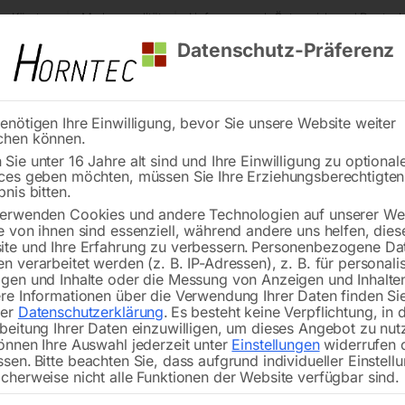
s Kärnten
Markenqualität
Lieferung nach Österreich und Deutsch
Datenschutz-Präferenz
enötigen Ihre Einwilligung, bevor Sie unsere Website weiter
chen können.
Reinigung
Schweißen
Stadtmobiliar
Stein
Sie unter 16 Jahre alt sind und Ihre Einwilligung zu optional
ces geben möchten, müssen Sie Ihre Erziehungsberechtigte
geblatt BI-METALL cobalt M42
bnis bitten.
erwenden Cookies und andere Technologien auf unserer Web
🔍
e von ihnen sind essenziell, während andere uns helfen, dies
te und Ihre Erfahrung zu verbessern.
Personenbezogene Da
n verarbeitet werden (z. B. IP-Adressen), z. B. für personalis
gen und Inhalte oder die Messung von Anzeigen und Inhalte
re Informationen über die Verwendung Ihrer Daten finden Sie
rer
Datenschutzerklärung
.
Es besteht keine Verpflichtung, in 
Bandsäg
beitung Ihrer Daten einzuwilligen, um dieses Angebot zu nut
önnen Ihre Auswahl jederzeit unter
Einstellungen
widerrufen 
ssen.
Bitte beachten Sie, dass aufgrund individueller Einstell
cherweise nicht alle Funktionen der Website verfügbar sind.
1440x13x0,65 mm, 8/12 ZpZfür TB 1