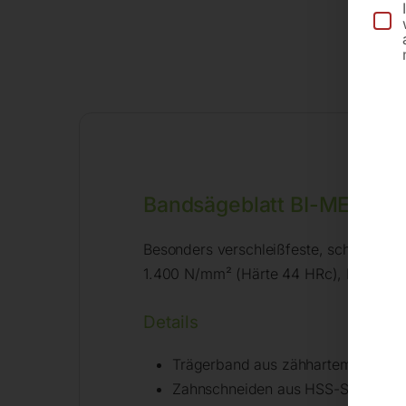
Bandsägeblatt BI-METALL
Besonders verschleißfeste, schwingungsr
1.400 N/mm² (Härte 44 HRc), INOX/NIR
Details
Trägerband aus zähhartem, legiert
Zahnschneiden aus HSS-Schnellarb