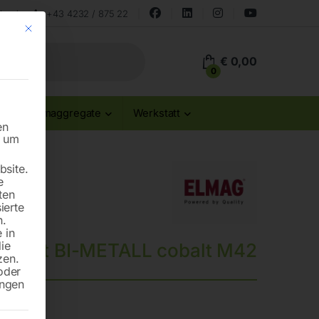
land
+43 4232 / 875 22
Mit diesem Button wird der Dialog geschlossen. Seine Funktionalität ist id
€
0,00
0
Stromaggregate
Werkstatt
en
n um
site.
e
ten
ierte
n.
 in
die
eblatt BI-METALL cobalt M42
zen.
oder
ungen
25