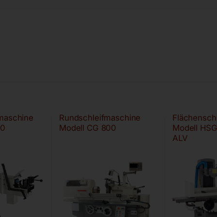
fmaschine
Rundschleifmaschine
Flächensch
00
Modell CG 800
Modell HS
ALV