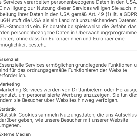
e Services verarbeiten personenbezogene Daten in den USA.
 Einwilligung zur Nutzung dieser Services willigen Sie auch in
beitung Ihrer Daten in den USA gemäß Art. 49 (1) lit. a GDPR
uGH stuft die USA als ein Land mit unzureichendem Datensc
€
33,00
EU-Standards ein. Es besteht beispielsweise die Gefahr, da
rden personenbezogene Daten in Überwachungsprogramme
inkl. MwSt.
zzgl.
Versandkosten
beiten, ohne dass für Europäerinnen und Europäer eine
Lieferzeit:
ca. 2 - 3 Tage
möglichkeit besteht.
Versandkosten Standard (Österreich):
€
gt eine Liste der Service-Gruppen, für die eine Einwilligung erteilt w
Essenziell
Bitte beachten Sie: Die Versandkosten g
Essenzielle Services ermöglichen grundlegende Funktionen 
sind für das ordnungsgemäße Funktionieren der Website
erforderlich.
In den 
Marketing
Marketing Services werden von Drittanbietern oder Herausg
genutzt, um personalisierte Werbung anzuzeigen. Sie tun die
indem sie Besucher über Websites hinweg verfolgen.
Sie haben Frag
Statistik
Statistik-Cookies sammeln Nutzungsdaten, die uns Aufschlus
darüber geben, wie unsere Besucher mit unserer Website
Gerne hel
umgehen.
Externe Medien
Anfrageformular