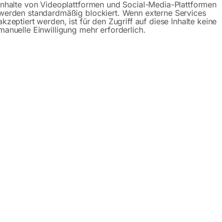
Inhalte von Videoplattformen und Social-Media-Plattformen
werden standardmäßig blockiert. Wenn externe Services
akzeptiert werden, ist für den Zugriff auf diese Inhalte keine
manuelle Einwilligung mehr erforderlich.
Beschreibung
Produktsicherheit
 cobalt M42
eduzierte Bandsägeblätter mit hoher Schnittgenauigkeit. Idea
O/Edelstahl und Nichteisenmetalle.
em Federstahl (Chromanteil 4%)
eitsstahl M42(1.3247 mit 8 % Kobalt, 10 % Molybdän, 4 % 