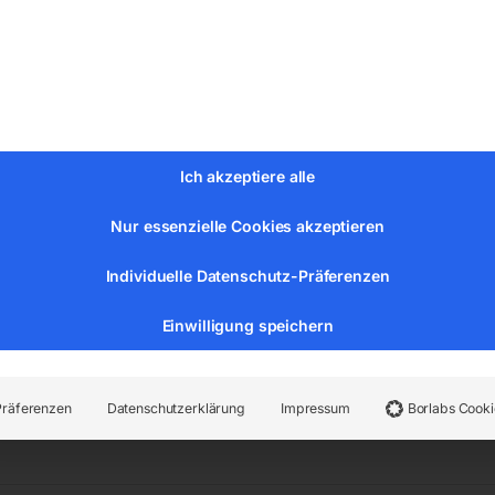
re/Profile/Vollmaterialien sehr gut geeignet
Ich akzeptiere alle
Nur essenzielle Cookies akzeptieren
Individuelle Datenschutz-Präferenzen
Einwilligung speichern
er:
78446
Kategorien:
Metall-Sägebänder
,
Metallbearbeitun
Präferenzen
Datenschutzerklärung
Impressum
Borlabs Cooki