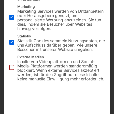
Schlauchlänge 15 m
Schlauchlänge Zuleitung 3 m
Marketing
Marketing Services werden von Drittanbietern
Max. Arbeitsdruck 15 bar
oder Herausgebern genutzt, um
personalisierte Werbung anzuzeigen. Sie tun
dies, indem sie Besucher über Websites
hinweg verfolgen.
€
210,00
Statistik
Statistik-Cookies sammeln Nutzungsdaten, die
inkl. MwSt.
zzgl.
Versandkosten
uns Aufschluss darüber geben, wie unsere
Lieferzeit:
ca. 2 - 3 Tage
Besucher mit unserer Website umgehen.
Externe Medien
Inhalte von Videoplattformen und Social-
Versandkosten Standard (Österreich):
€
10,00
Media-Plattformen werden standardmäßig
Bitte beachten Sie: Die Versandkosten gelten für Österreich.
blockiert. Wenn externe Services akzeptiert
Andere Länder können abweichen.
werden, ist für den Zugriff auf diese Inhalte
keine manuelle Einwilligung mehr erforderlich.
In den Warenkorb
Sie haben Fragen zu diesem