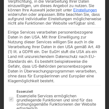
Verpflichtung, in die Verarbeitung Ihrer Daten
einzuwilligen, um dieses Angebot zu nutzen.
Sie
können Ihre Auswahl jederzeit unter
Einstellungen
widerrufen oder anpassen.
Bitte beachten Sie, dass
aufgrund individueller Einstellungen möglicherweise
nicht alle Funktionen der Website verfügbar sind.
Einige Services verarbeiten personenbezogene
Daten in den USA. Mit Ihrer Einwilligung zur
Nutzung dieser Services willigen Sie auch in die
Verarbeitung Ihrer Daten in den USA gemäß Art. 49
(1) lit. a GDPR ein. Der EuGH stuft die USA als ein
Land mit unzureichendem Datenschutz nach EU-
Standards ein. Es besteht beispielsweise die
Gefahr, dass US-Behörden personenbezogene
Daten in Überwachungsprogrammen verarbeiten,
Automatischer Schlauchaufroller
ohne dass für Europäerinnen und Europäer eine
EUROREEL AIR 15
Klagemöglichkeit besteht.
Es folgt eine Liste der Service-Gruppen, für die eine Einwilligun
Essenziell
Essenzielle Services ermöglichen
grundlegende Funktionen und sind für das
Schlauch-Ø innen x außen 8 x 12 mm
ordnungsgemäße Funktionieren der Website
erforderlich.