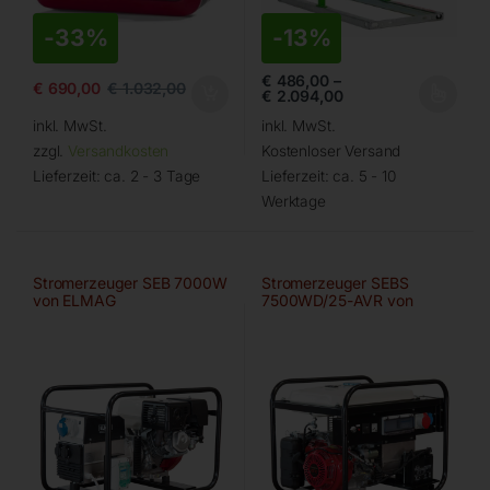
-
33%
-
13%
€
486,00
–
€
690,00
€
1.032,00
€
2.094,00
inkl. MwSt.
inkl. MwSt.
zzgl.
Versandkosten
Kostenloser Versand
Lieferzeit:
ca. 2 - 3 Tage
Lieferzeit:
ca. 5 - 10
Werktage
Stromerzeuger SEB 7000W
Stromerzeuger SEBS
von ELMAG
7500WD/25-AVR von
ELMAG