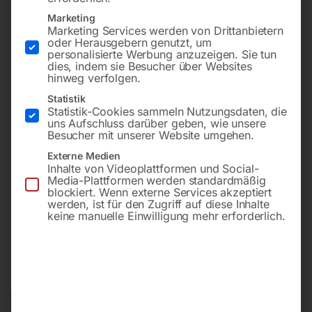
Automatik-Kopfschweißschirm,
Marketing
Marketing Services werden von Drittanbietern
Premium-TC Blau
oder Herausgebern genutzt, um
personalisierte Werbung anzuzeigen. Sie tun
dies, indem sie Besucher über Websites
hinweg verfolgen.
Statistik
MultiSafeVario
Statistik-Cookies sammeln Nutzungsdaten, die
uns Aufschluss darüber geben, wie unsere
DIN 4/4-8 & 9-13
Besucher mit unserer Website umgehen.
3 Stk. Vorsatzscheiben außen
Externe Medien
1 Stk. Vorsatzscheibe innen
Inhalte von Videoplattformen und Social-
WM 2026-Fanschal Deutschland
Media-Plattformen werden standardmäßig
blockiert. Wenn externe Services akzeptiert
werden, ist für den Zugriff auf diese Inhalte
keine manuelle Einwilligung mehr erforderlich.
€
102,00
€
142,80
inkl. MwSt.
zzgl.
Versandkosten
Lieferzeit:
ca. 2 - 3 Tage
Versandkosten Standard (Österreich):
€
10,00