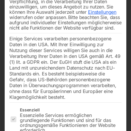
Verpflichtung, in die Verarbeitung Ihrer Daten
einzuwilligen, um dieses Angebot zu nutzen.
Sie
können Ihre Auswahl jederzeit unter
Einstellungen
widerrufen oder anpassen.
Bitte beachten Sie, dass
aufgrund individueller Einstellungen möglicherweise
nicht alle Funktionen der Website verfügbar sind.
Einige Services verarbeiten personenbezogene
Daten in den USA. Mit Ihrer Einwilligung zur
Nutzung dieser Services willigen Sie auch in die
Verarbeitung Ihrer Daten in den USA gemäß Art. 49
(1) lit. a GDPR ein. Der EuGH stuft die USA als ein
Land mit unzureichendem Datenschutz nach EU-
Standards ein. Es besteht beispielsweise die
Gefahr, dass US-Behörden personenbezogene
Daten in Überwachungsprogrammen verarbeiten,
AUTOGEN-Komplett-Set
ohne dass für Europäerinnen und Europäer eine
Montagebox KE 17/5m – Set / 20 l
Klagemöglichkeit besteht.
Es folgt eine Liste der Service-Gruppen, für die eine Einwilligun
Essenziell
Essenzielle Services ermöglichen
grundlegende Funktionen und sind für das
*Beförderung ohne Überschreitung der in Unterabschnitt
ordnungsgemäße Funktionieren der Website
erforderlich.