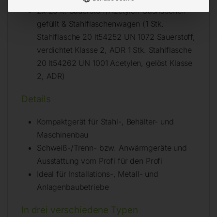
2x 20 lt. Sauerstoff/Azetylen Gasflaschen
gefüllt & Stahlflaschenwagen (1 Stk.
Stahlflasche 20 lt54252 UN 1072 Sauerstoff,
verdichtet Klasse 2, ADR 1 Stk. Stahlflasche
20 lt54262 UN 1001 Acetylen, gelöst Klasse
2, ADR)
Details
Kompaktgerät für Stahl-, Behälter- und
Maschinenbau
Schweiß-/Trenn- bzw. Anwärmgeräte und
Ausstattung vom Profi für den Profi
Ideal für Installations-, Metall- und
Anlagenbaubetriebe
In drei verschiedene Typen