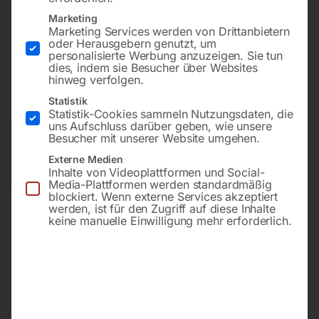
1.1.3.6 festgesetzten Freigrenzen
Marketing
Marketing Services werden von Drittanbietern
oder Herausgebern genutzt, um
€
3.000,00
personalisierte Werbung anzuzeigen. Sie tun
dies, indem sie Besucher über Websites
hinweg verfolgen.
inkl. MwSt.
Kostenloser Versand
Statistik
Lieferzeit:
Versandbereit in KW 30/2026
Statistik-Cookies sammeln Nutzungsdaten, die
uns Aufschluss darüber geben, wie unsere
Besucher mit unserer Website umgehen.
Versandkosten Standard (Österreich):
€
0,00
Bitte beachten Sie: Die Versandkosten gelten für Österreich.
Externe Medien
Andere Länder können abweichen.
Inhalte von Videoplattformen und Social-
Media-Plattformen werden standardmäßig
blockiert. Wenn externe Services akzeptiert
werden, ist für den Zugriff auf diese Inhalte
In den Warenkorb
keine manuelle Einwilligung mehr erforderlich.
Sie haben Fragen zu diesem
Artikel?
Gerne helfen wir Ihnen weiter.