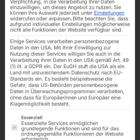
Verpflichtung, in die Verarbeitung Ihrer Daten
einzuwilligen, um dieses Angebot zu nutzen.
Sie
können Ihre Auswahl jederzeit unter
Einstellungen
widerrufen oder anpassen.
Bitte beachten Sie, dass
aufgrund individueller Einstellungen möglicherweise
nicht alle Funktionen der Website verfügbar sind.
Einige Services verarbeiten personenbezogene
Daten in den USA. Mit Ihrer Einwilligung zur
Nutzung dieser Services willigen Sie auch in die
Verarbeitung Ihrer Daten in den USA gemäß Art. 49
(1) lit. a GDPR ein. Der EuGH stuft die USA als ein
Land mit unzureichendem Datenschutz nach EU-
Standards ein. Es besteht beispielsweise die
Gefahr, dass US-Behörden personenbezogene
Daten in Überwachungsprogrammen verarbeiten,
Ausblaspistole Turbo
ohne dass für Europäerinnen und Europäer eine
Klagemöglichkeit besteht.
Es folgt eine Liste der Service-Gruppen, für die eine Einwilligun
Essenziell
Essenzielle Services ermöglichen
Modell PA-CV ‘SOFT TOUCH’
grundlegende Funktionen und sind für das
ordnungsgemäße Funktionieren der Website
erforderlich.