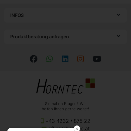
INFOS
Produktberatung anfragen
Sie haben Fragen? Wir
helfen Ihnen gerne weiter!
+43 4232 / 875 22
office@horntec.at