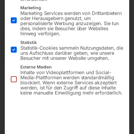
€
36,00
Marketing
Marketing Services werden von Drittanbietern
oder Herausgebern genutzt, um
inkl. MwSt.
zzgl.
Versandkosten
personalisierte Werbung anzuzeigen. Sie tun
Lieferzeit:
ca. 2 - 3 Tage
dies, indem sie Besucher über Websites
hinweg verfolgen.
Versandkosten Standard (Österreich):
€
10,00
Statistik
Statistik-Cookies sammeln Nutzungsdaten, die
Bitte beachten Sie: Die Versandkosten gelten für Österreich.
uns Aufschluss darüber geben, wie unsere
Andere Länder können abweichen.
Besucher mit unserer Website umgehen.
Externe Medien
In den Warenkorb
Inhalte von Videoplattformen und Social-
Media-Plattformen werden standardmäßig
blockiert. Wenn externe Services akzeptiert
werden, ist für den Zugriff auf diese Inhalte
keine manuelle Einwilligung mehr erforderlich.
Sie haben Fragen zu diesem
Artikel?
Gerne helfen wir Ihnen weiter.
Anfrageformular