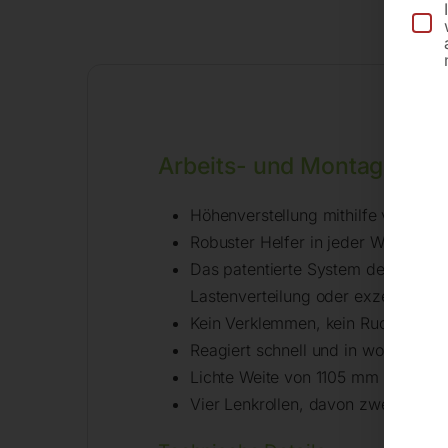
Arbeits- und Montagetisc
Höhenverstellung mithilfe von Fußh
Robuster Helfer in jeder Werkstat
Das patentierte System der Höhenve
Lastenverteilung oder exzentrisch
Kein Verklemmen, kein Ruckeln
Reagiert schnell und in wohl dosie
Lichte Weite von 1105 mm zwische
Vier Lenkrollen, davon zwei mit B