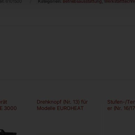
er:
6101500
Kategorien:
Betriebsausstattung
,
Werkstatttechn
rät
Drehknopf (Nr. 13) für
Stufen-/Tem
E 3000
Modelle EUROHEAT
er (Nr. 16/17