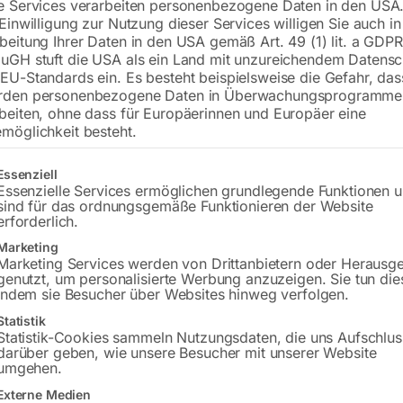
e Services verarbeiten personenbezogene Daten in den USA.
€
2.520,00
 Einwilligung zur Nutzung dieser Services willigen Sie auch in
beitung Ihrer Daten in den USA gemäß Art. 49 (1) lit. a GDPR
inkl. MwSt.
zzgl.
Versandkosten
uGH stuft die USA als ein Land mit unzureichendem Datensc
Lieferzeit:
ca. 5 - 10 Werktage
EU-Standards ein. Es besteht beispielsweise die Gefahr, da
rden personenbezogene Daten in Überwachungsprogramme
Versandkosten Standard (Österreich):
€
beiten, ohne dass für Europäerinnen und Europäer eine
möglichkeit besteht.
Bitte beachten Sie: Die Versandkosten g
gt eine Liste der Service-Gruppen, für die eine Einwilligung erteilt w
Essenziell
In den 
Essenzielle Services ermöglichen grundlegende Funktionen 
sind für das ordnungsgemäße Funktionieren der Website
erforderlich.
Marketing
Sie haben Frag
Marketing Services werden von Drittanbietern oder Herausg
genutzt, um personalisierte Werbung anzuzeigen. Sie tun die
indem sie Besucher über Websites hinweg verfolgen.
Gerne hel
Statistik
Statistik-Cookies sammeln Nutzungsdaten, die uns Aufschlus
Anfrageformular
darüber geben, wie unsere Besucher mit unserer Website
umgehen.
Externe Medien