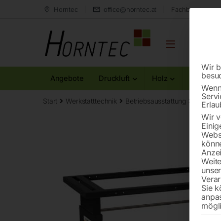
Horntec
office@horntec.at
Fachberatung au
Wir b
besu
Angebote
Druckluft
Holz
Metall
Wenn 
Servi
Start
Werkstatttechnik
Betriebsausstattung
Arbeits
Erlau
Wir v
Einig
Websi
könne
Anzei
Weite
unse
Verar
Sie k
anpa
mögli