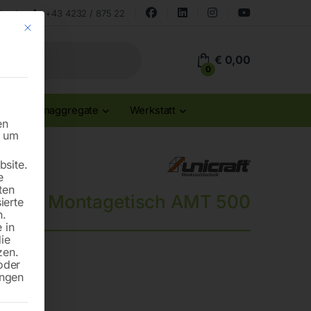
land
+43 4232 / 875 22
Mit diesem Button wird der Dialog geschlossen. Seine Funktionalität ist id
€
0,00
0
Stromaggregate
Werkstatt
en
n um
site.
e
ten
s- und Montagetisch AMT 500
ierte
n.
 in
die
zen.
oder
etisch
ungen