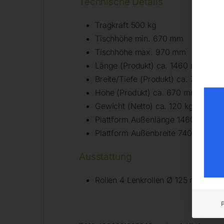
Technische Details
Tragkraft 500 kg
Tischhöhe min. 670 mm
Tischhöhe max. 970 mm
Länge (Produkt) ca. 1460 mm
Breite/Tiefe (Produkt) ca. 740 mm
Höhe (Produkt) ca. 670 mm
Gewicht (Netto) ca. 120 kg
Plattform Außenlänge 1460 mm
Plattform Außenbreite 740 mm
Ausstattung
Rollen 4 Lenkrollen Ø 125 mm, 2 mi