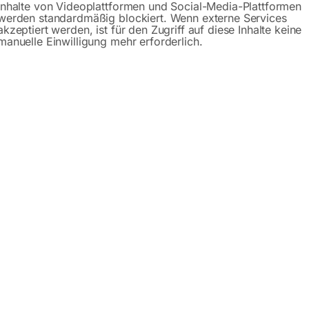
Inhalte von Videoplattformen und Social-Media-Plattformen
werden standardmäßig blockiert. Wenn externe Services
Beschreibung
Produktsicherheit
akzeptiert werden, ist für den Zugriff auf diese Inhalte keine
manuelle Einwilligung mehr erforderlich.
h AMT 500
ydraulik
t und Arbeitsumgebung
rstellung sorgt für eine gleichmäßige und stufenlose Höhenv
en Beladung
rter Geschwindigkeit
n den Hubsäulen
remse