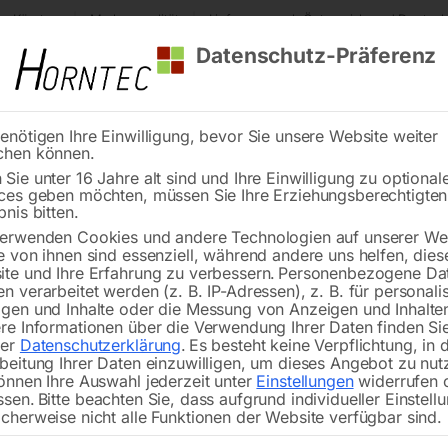
s Kärnten
Markenqualität
Lieferung nach Österreich und Deutsch
Datenschutz-Präferenz
enötigen Ihre Einwilligung, bevor Sie unsere Website weiter
chen können.
Reinigung
Schweißen
Stadtmobiliar
Stein
Sie unter 16 Jahre alt sind und Ihre Einwilligung zu optional
ces geben möchten, müssen Sie Ihre Erziehungsberechtigte
- und Montagetisch AMT 500
bnis bitten.
erwenden Cookies und andere Technologien auf unserer Web
🔍
e von ihnen sind essenziell, während andere uns helfen, dies
te und Ihre Erfahrung zu verbessern.
Personenbezogene Da
Arbeit
n verarbeitet werden (z. B. IP-Adressen), z. B. für personalis
gen und Inhalte oder die Messung von Anzeigen und Inhalte
re Informationen über die Verwendung Ihrer Daten finden Sie
rer
Datenschutzerklärung
.
Es besteht keine Verpflichtung, in 
beitung Ihrer Daten einzuwilligen, um dieses Angebot zu nut
önnen Ihre Auswahl jederzeit unter
Einstellungen
widerrufen 
Stufenlos höhenverstellbarer Montag
ssen.
Bitte beachten Sie, dass aufgrund individueller Einstell
cherweise nicht alle Funktionen der Website verfügbar sind.