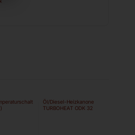
ik
peraturschalt
Öl/Diesel-Heizkanone
)
TURBOHEAT ODK 32