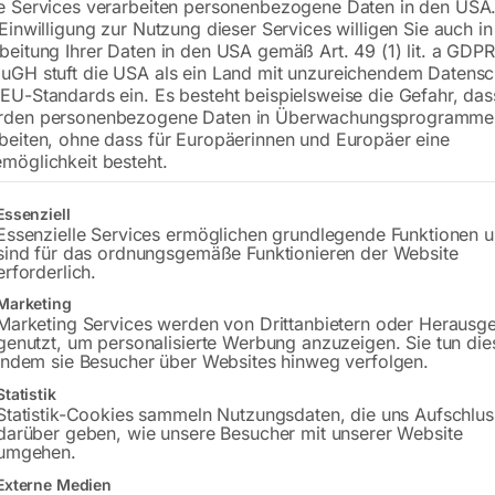
e Services verarbeiten personenbezogene Daten in den USA.
 Einwilligung zur Nutzung dieser Services willigen Sie auch in
inkl. MwSt.
zzgl.
Versandkosten
beitung Ihrer Daten in den USA gemäß Art. 49 (1) lit. a GDPR
Lieferzeit:
ca. 3 – 5 Werktage
uGH stuft die USA als ein Land mit unzureichendem Datensc
EU-Standards ein. Es besteht beispielsweise die Gefahr, da
Versandkosten Standard (Österreich):
€
rden personenbezogene Daten in Überwachungsprogramme
Bitte beachten Sie: Die Versandkosten g
beiten, ohne dass für Europäerinnen und Europäer eine
möglichkeit besteht.
In den 
gt eine Liste der Service-Gruppen, für die eine Einwilligung erteilt w
Essenziell
Essenzielle Services ermöglichen grundlegende Funktionen 
sind für das ordnungsgemäße Funktionieren der Website
erforderlich.
Sie haben Frag
Marketing
Marketing Services werden von Drittanbietern oder Herausg
Gerne hel
genutzt, um personalisierte Werbung anzuzeigen. Sie tun die
indem sie Besucher über Websites hinweg verfolgen.
Anfrageformular
Statistik
Statistik-Cookies sammeln Nutzungsdaten, die uns Aufschlus
darüber geben, wie unsere Besucher mit unserer Website
umgehen.
Externe Medien