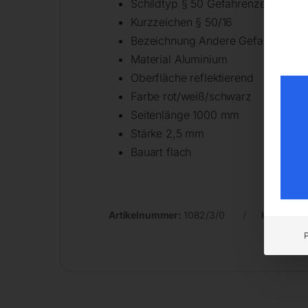
Schildtyp § 50 Gefahrenzeichen
Kurzzeichen § 50/16
Bezeichnung Andere Gefahren
Material Aluminium
Oberfläche reflektierend
Farbe rot/weiß/schwarz
Seitenlänge 1000 mm
Stärke 2,5 mm
Bauart flach
Artikelnummer:
1082/3/0
Kategorie