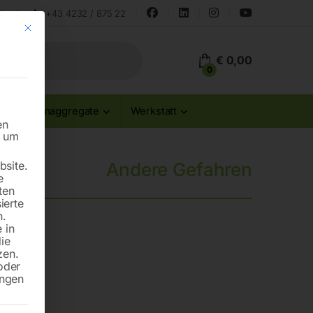
land
+43 4232 / 875 22
Mit diesem Button wird der Dialog geschlossen. Seine Funktionalität ist id
€
0,00
0
Stromaggregate
Werkstatt
en
n um
site.
Andere Gefahren
e
ten
ierte
n.
 in
die
zen.
oder
ungen