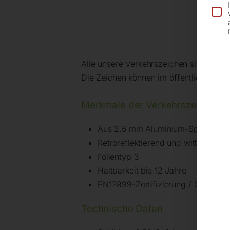
Alle unsere Verkehrszeichen sind für d
Die Zeichen können im öffentlichen un
Merkmale der Verkehrszeichen n
Aus 2,5 mm Aluminium-Spezialleg
Retroreflektierend und witterungsb
Folientyp 3
Haltbarkeit bis 12 Jahre
EN12899-Zertifizierung / CE-Kenn
Technische Daten