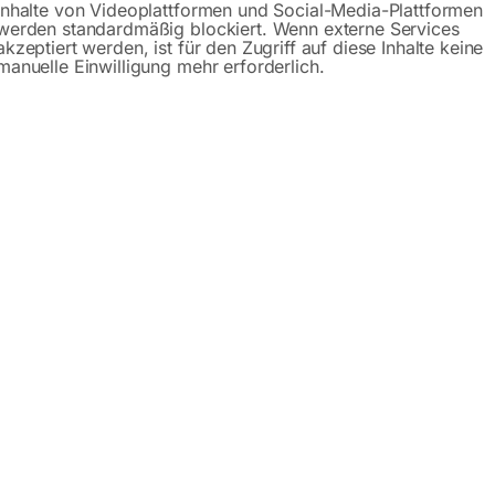
Inhalte von Videoplattformen und Social-Media-Plattformen
Beschreibung
Produktsicherheit
werden standardmäßig blockiert. Wenn externe Services
akzeptiert werden, ist für den Zugriff auf diese Inhalte keine
manuelle Einwilligung mehr erforderlich.
en Straßenverkehr nach der StVO in Österreich erlaubt.
d betrieblichen Bereich angewendet werden.
ach der StVO
ierung
eständig
zeichen