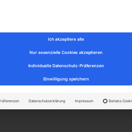
Ich akzeptiere alle
Nur essenzielle Cookies akzeptieren
Individuelle Datenschutz-Präferenzen
Einwilligung speichern
n:
Stadtmobiliar
,
Verkehrszeichen nach StVO
Präferenzen
Datenschutzerklärung
Impressum
Borlabs Cooki