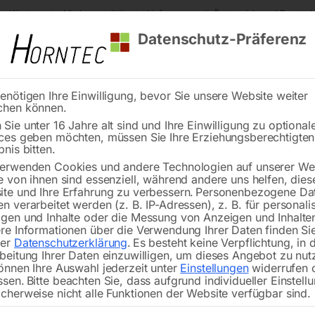
s Kärnten
Markenqualität
Lieferung nach Österreich und Deutsch
Datenschutz-Präferenz
enötigen Ihre Einwilligung, bevor Sie unsere Website weiter
chen können.
Reinigung
Schweißen
Stadtmobiliar
Stein
Sie unter 16 Jahre alt sind und Ihre Einwilligung zu optional
ces geben möchten, müssen Sie Ihre Erziehungsberechtigte
ere Gefahren
bnis bitten.
erwenden Cookies und andere Technologien auf unserer Web
🔍
e von ihnen sind essenziell, während andere uns helfen, dies
te und Ihre Erfahrung zu verbessern.
Personenbezogene Da
n verarbeitet werden (z. B. IP-Adressen), z. B. für personalis
gen und Inhalte oder die Messung von Anzeigen und Inhalte
re Informationen über die Verwendung Ihrer Daten finden Sie
Verkehrszeichen flach, Folientyp 3
rer
Datenschutzerklärung
.
Es besteht keine Verpflichtung, in 
Seitenlänge – 1000 mm
beitung Ihrer Daten einzuwilligen, um dieses Angebot zu nut
önnen Ihre Auswahl jederzeit unter
Einstellungen
widerrufen 
ssen.
Bitte beachten Sie, dass aufgrund individueller Einstell
cherweise nicht alle Funktionen der Website verfügbar sind.
€
176,40