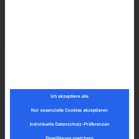
Hannesgrub Nord 19
4911 Ried/Tumeltsham
office@elmag.at
Österreich
Ähnliche Produkte
Ich akzeptiere alle
Nur essenzielle Cookies akzeptieren
Individuelle Datenschutz-Präferenzen
Düseneinsatz (6 mm)
Kurzdüse Aluminium 45°
gebogen
Einwilligung speichern