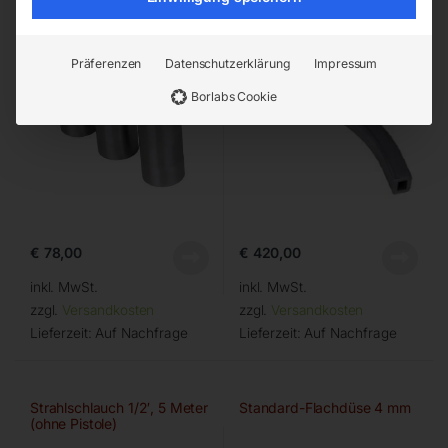
Präferenzen
Datenschutzerklärung
Impressum
Borlabs Cookie
€
78,00
€
420,00
inkl. MwSt.
inkl. MwSt.
zzgl.
Versandkosten
zzgl.
Versandkosten
Lieferzeit:
Auf Nachfrage
Lieferzeit:
Auf Nachfrage
Strahlschlauch 1/2′, 5 Meter
Standard-Flachdüse 4 mm
(ohne Pistole)