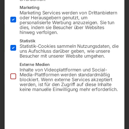
Marketing
Marketing Services werden von Drittanbietern
Preis auf Anfrage
oder Herausgebern genutzt, um
personalisierte Werbung anzuzeigen. Sie tun
dies, indem sie Besucher über Websites
Versandkosten Standard (Österreich):
€
10,00
hinweg verfolgen.
Bitte beachten Sie: Die Versandkosten gelten für Österreich.
Statistik
Andere Länder können abweichen.
Statistik-Cookies sammeln Nutzungsdaten, die
uns Aufschluss darüber geben, wie unsere
Besucher mit unserer Website umgehen.
Externe Medien
Produktsicherheit
Inhalte von Videoplattformen und Social-
Media-Plattformen werden standardmäßig
blockiert. Wenn externe Services akzeptiert
werden, ist für den Zugriff auf diese Inhalte
keine manuelle Einwilligung mehr erforderlich.
Produktsicherheit
Herstellerinformationen
ELMAG Entwicklungs und Handels GmbH