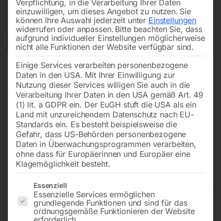
Verpflichtung, in die Verarbeitung Ihrer Daten
einzuwilligen, um dieses Angebot zu nutzen.
Sie
können Ihre Auswahl jederzeit unter
Einstellungen
widerrufen oder anpassen.
Bitte beachten Sie, dass
aufgrund individueller Einstellungen möglicherweise
nicht alle Funktionen der Website verfügbar sind.
Einige Services verarbeiten personenbezogene
Daten in den USA. Mit Ihrer Einwilligung zur
Nutzung dieser Services willigen Sie auch in die
Verarbeitung Ihrer Daten in den USA gemäß Art. 49
(1) lit. a GDPR ein. Der EuGH stuft die USA als ein
Land mit unzureichendem Datenschutz nach EU-
Standards ein. Es besteht beispielsweise die
Gefahr, dass US-Behörden personenbezogene
Daten in Überwachungsprogrammen verarbeiten,
ALU-Untertopf komplett (Nr. 15-
ohne dass für Europäerinnen und Europäer eine
19)
Klagemöglichkeit besteht.
Es folgt eine Liste der Service-Gruppen, für die eine Einwilligun
Essenziell
Essenzielle Services ermöglichen
grundlegende Funktionen und sind für das
passend für PS/S, PS/IS
ordnungsgemäße Funktionieren der Website
erforderlich.