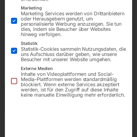
(3.3556)
Marketing
Marketing Services werden von Drittanbietern
oder Herausgebern genutzt, um
personalisierte Werbung anzuzeigen. Sie tun
dies, indem sie Besucher über Websites
D 100 / 0,8 mm / 0,5 kg – Preis per Rolle
hinweg verfolgen.
Statistik
Statistik-Cookies sammeln Nutzungsdaten, die
uns Aufschluss darüber geben, wie unsere
€
48,00
Besucher mit unserer Website umgehen.
inkl. MwSt.
zzgl.
Versandkosten
Externe Medien
Inhalte von Videoplattformen und Social-
Lieferzeit:
ca. 2 - 3 Tage
Media-Plattformen werden standardmäßig
blockiert. Wenn externe Services akzeptiert
werden, ist für den Zugriff auf diese Inhalte
Versandkosten Standard (Österreich):
€
10,00
keine manuelle Einwilligung mehr erforderlich.
Bitte beachten Sie: Die Versandkosten gelten für Österreich.
Andere Länder können abweichen.
In den Warenkorb