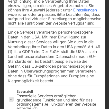
Verpflichtung, in die Verarbeitung Ihrer Daten
einzuwilligen, um dieses Angebot zu nutzen.
Sie
können Ihre Auswahl jederzeit unter
Einstellungen
widerrufen oder anpassen.
Bitte beachten Sie, dass
aufgrund individueller Einstellungen möglicherweise
nicht alle Funktionen der Website verfügbar sind.
Einige Services verarbeiten personenbezogene
Daten in den USA. Mit Ihrer Einwilligung zur
Nutzung dieser Services willigen Sie auch in die
Verarbeitung Ihrer Daten in den USA gemäß Art. 49
(1) lit. a GDPR ein. Der EuGH stuft die USA als ein
Land mit unzureichendem Datenschutz nach EU-
Standards ein. Es besteht beispielsweise die
Gefahr, dass US-Behörden personenbezogene
Daten in Überwachungsprogrammen verarbeiten,
ohne dass für Europäerinnen und Europäer eine
Klagemöglichkeit besteht.
Es folgt eine Liste der Service-Gruppen, für die eine Einwilligun
Essenziell
Essenzielle Services ermöglichen
grundlegende Funktionen und sind für das
ALU-Schweißdraht AlMg 5
ordnungsgemäße Funktionieren der Website
erforderlich.