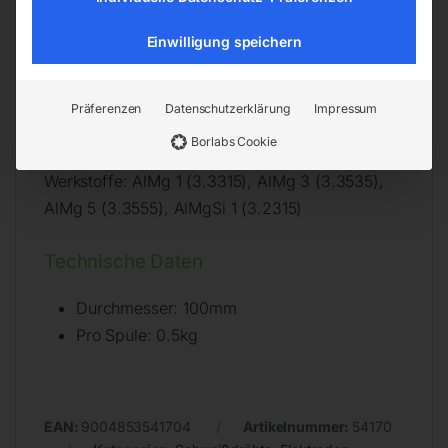
Normbezeichnung EN ISO 18273
Einwilligung speichern
AL 5356 (AlMg5)
Werkstoffnummer 3.3556
Zulassungen TÜV, DB, UDT, LR, CE
Präferenzen
Datenschutzerklärung
Impressum
Stromart MIG Gleichstrom Pluspol (= +)
Borlabs Cookie
Stromart WIG Wechselstrom (~)
Werkstoffe: AlMg 1 (3.3315), AlMg 3 (3.3535),
AlMg 5 (3.3555), AlMgSi 1 (3.2315)
Technische Daten
Durchmesser: 100mm
Pro Spule: 0.5kg
EAN:
9004853541704
Artikelnummer:
54170