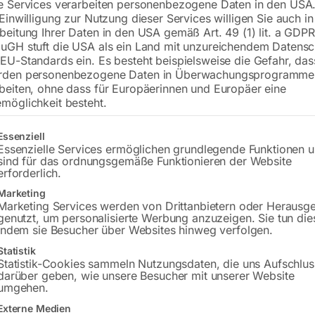
e Services verarbeiten personenbezogene Daten in den USA.
 Einwilligung zur Nutzung dieser Services willigen Sie auch in
inkl. MwSt.
zzgl.
Versandkosten
beitung Ihrer Daten in den USA gemäß Art. 49 (1) lit. a GDPR
Lieferzeit:
ca. 3 – 5 Werktage
uGH stuft die USA als ein Land mit unzureichendem Datensc
EU-Standards ein. Es besteht beispielsweise die Gefahr, da
Versandkosten Standard (Österreich):
€
rden personenbezogene Daten in Überwachungsprogramme
Bitte beachten Sie: Die Versandkosten g
beiten, ohne dass für Europäerinnen und Europäer eine
möglichkeit besteht.
In den 
gt eine Liste der Service-Gruppen, für die eine Einwilligung erteilt w
Essenziell
Essenzielle Services ermöglichen grundlegende Funktionen 
sind für das ordnungsgemäße Funktionieren der Website
erforderlich.
Sie haben Frag
Marketing
Marketing Services werden von Drittanbietern oder Herausg
Gerne hel
genutzt, um personalisierte Werbung anzuzeigen. Sie tun die
indem sie Besucher über Websites hinweg verfolgen.
Anfrageformular
Statistik
Statistik-Cookies sammeln Nutzungsdaten, die uns Aufschlus
darüber geben, wie unsere Besucher mit unserer Website
umgehen.
Externe Medien