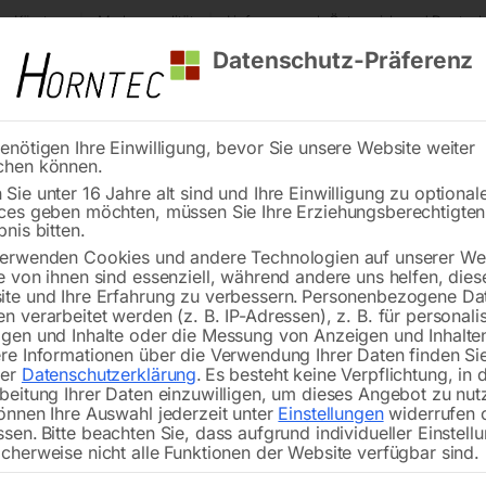
s Kärnten
Markenqualität
Lieferung nach Österreich und Deutsch
Datenschutz-Präferenz
enötigen Ihre Einwilligung, bevor Sie unsere Website weiter
chen können.
Reinigung
Schweißen
Stadtmobiliar
Stein
Sie unter 16 Jahre alt sind und Ihre Einwilligung zu optional
ces geben möchten, müssen Sie Ihre Erziehungsberechtigte
tung Gegenverkehr
bnis bitten.
erwenden Cookies und andere Technologien auf unserer Web
🔍
e von ihnen sind essenziell, während andere uns helfen, dies
te und Ihre Erfahrung zu verbessern.
Personenbezogene Da
n verarbeitet werden (z. B. IP-Adressen), z. B. für personalis
gen und Inhalte oder die Messung von Anzeigen und Inhalte
re Informationen über die Verwendung Ihrer Daten finden Sie
Verkehrszeichen C-Sign, Folientyp 2
rer
Datenschutzerklärung
.
Es besteht keine Verpflichtung, in 
Seitenlänge – 700 mm
beitung Ihrer Daten einzuwilligen, um dieses Angebot zu nut
önnen Ihre Auswahl jederzeit unter
Einstellungen
widerrufen 
ssen.
Bitte beachten Sie, dass aufgrund individueller Einstell
cherweise nicht alle Funktionen der Website verfügbar sind.
€
86,40