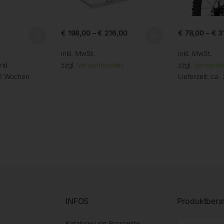
€
198,00
–
€
216,00
€
78,00
–
€
3
inkl. MwSt.
inkl. MwSt.
and
zzgl.
Versandkosten
zzgl.
Versandk
 2 Wochen
Lieferzeit:
ca. 
INFOS
Produktbera
Kataloge und Prospekte