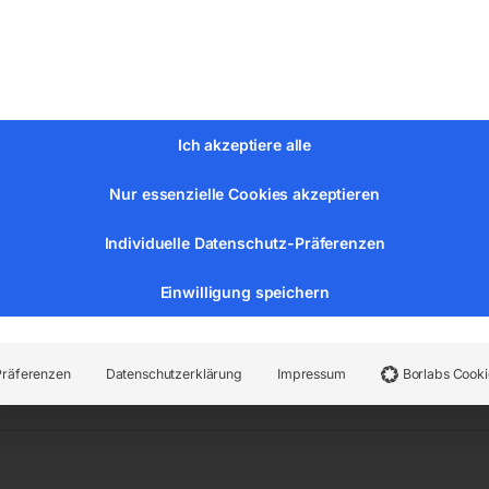
hr
Ich akzeptiere alle
Nur essenzielle Cookies akzeptieren
Individuelle Datenschutz-Präferenzen
Einwilligung speichern
n:
Verkehrszeichen nach StVO
,
Stadtmobiliar
Präferenzen
Datenschutzerklärung
Impressum
Borlabs Cooki