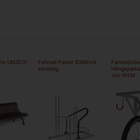
cino UM3031
Fahrrad Parker B2Minck
Fahrradstän
einseitig
Hängepark
von WSM