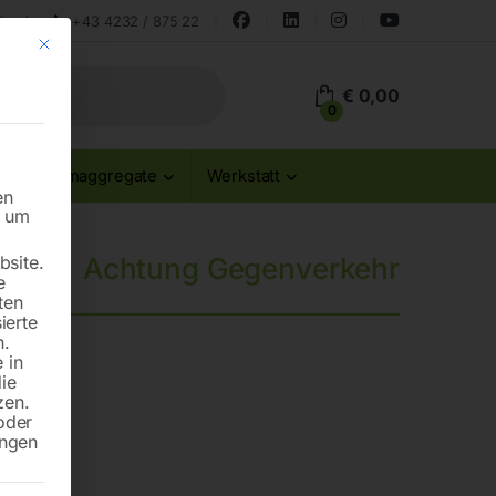
land
+43 4232 / 875 22
Mit diesem Button wird der Dialog geschlossen. Seine Funktionalität ist id
€
0,00
0
Stromaggregate
Werkstatt
en
n um
site.
Achtung Gegenverkehr
e
ten
ierte
n.
 in
die
zen.
oder
ungen