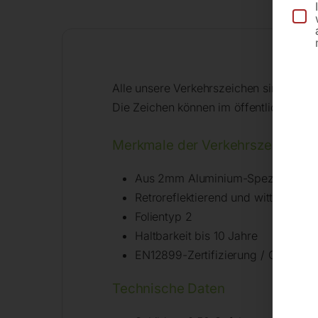
Alle unsere Verkehrszeichen sind für d
Die Zeichen können im öffentlichen un
Merkmale der Verkehrszeichen n
Aus 2mm Aluminium-Speziallegier
Retroreflektierend und witterungsb
Folientyp 2
Haltbarkeit bis 10 Jahre
EN12899-Zertifizierung / CE-Kenn
Technische Daten