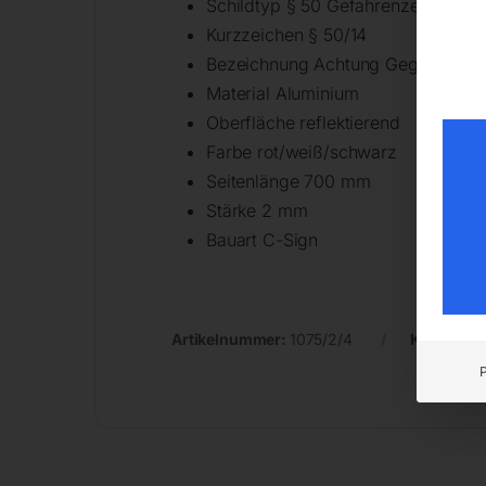
Schildtyp § 50 Gefahrenzeichen
Kurzzeichen § 50/14
Bezeichnung Achtung Gegenverke
Material Aluminium
Oberfläche reflektierend
Farbe rot/weiß/schwarz
Seitenlänge 700 mm
Stärke 2 mm
Bauart C-Sign
Artikelnummer:
1075/2/4
Kategorie