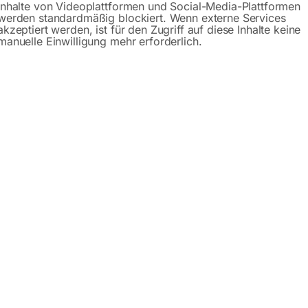
Inhalte von Videoplattformen und Social-Media-Plattformen
Beschreibung
Produktsicherheit
werden standardmäßig blockiert. Wenn externe Services
akzeptiert werden, ist für den Zugriff auf diese Inhalte keine
manuelle Einwilligung mehr erforderlich.
en Straßenverkehr nach der StVO in Österreich erlaubt.
d betrieblichen Bereich angewendet werden.
ach der StVO
ung
eständig
zeichen