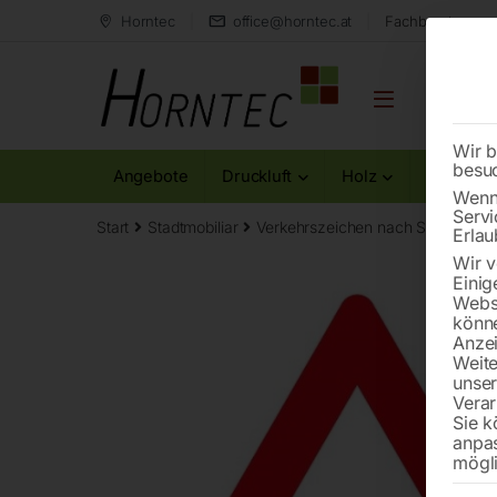
Horntec
office@horntec.at
Fachberatung au
Wir b
besu
Angebote
Druckluft
Holz
Metall
Wenn 
Servi
Start
Stadtmobiliar
Verkehrszeichen nach StVO
Ach
Erlau
Wir v
Einig
Websi
könne
Anzei
Weite
unse
Verar
Sie k
anpa
mögli