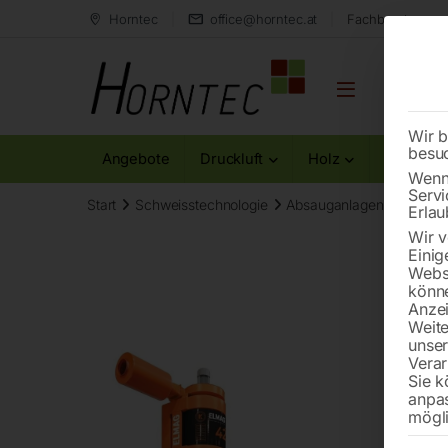
Horntec
office@horntec.at
Fachberatung au
Wir b
besu
Angebote
Druckluft
Holz
Metall
Wenn 
Servi
Start
Schweisstechnologie
Absauganlagen
Absauga
Erlau
Wir v
Einig
Websi
könne
Anzei
Weite
unse
Verar
Sie k
anpa
mögli