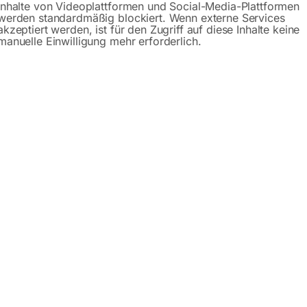
Inhalte von Videoplattformen und Social-Media-Plattformen
werden standardmäßig blockiert. Wenn externe Services
akzeptiert werden, ist für den Zugriff auf diese Inhalte keine
manuelle Einwilligung mehr erforderlich.
ationär
it Drosselklappe
 für Chrom-Nickel-Stahl)