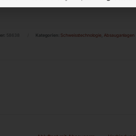
er:
58638
Kategorien:
Schweisstechnologie
,
Absauganlagen