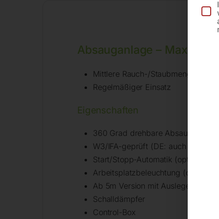
Absauganlage – MaxiFil st
Mittlere Rauch-/Staubmengen
Regelmäßiger Einsatz
Eigenschaften
360 Grad drehbare Absaughaube m
W3/IFA-geprüft (DE: auch geeignet
Start/Stopp-Automatik (optional)
Arbeitsplatzbeleuchtung (optional)
Ab 5m Version mit Ausleger
Schalldämpfer
Control-Box