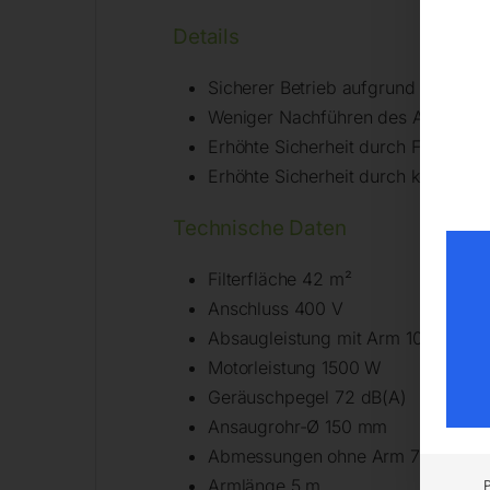
Details
Sicherer Betrieb aufgrund Drehfel
Weniger Nachführen des Absaugar
Erhöhte Sicherheit durch Filterüb
Erhöhte Sicherheit durch kontamina
Technische Daten
Filterfläche 42 m²
Anschluss 400 V
Absaugleistung mit Arm 1000 m³/h
Motorleistung 1500 W
Geräuschpegel 72 dB(A)
Ansaugrohr-Ø 150 mm
Abmessungen ohne Arm 780x154
Armlänge 5 m