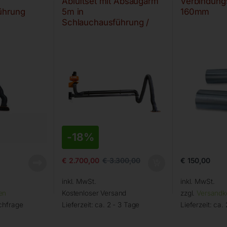
Abluftset mit Absaugarm
Verbindung
ührung
5m in
160mm
Schlauchausführung /
einteiliger Ausleger
-
18%
€
150,00
€
2.700,00
€
3.300,00
inkl. MwSt.
inkl. MwSt.
en
Kostenloser Versand
zzgl.
Versandk
chfrage
Lieferzeit:
ca. 2 - 3 Tage
Lieferzeit:
ca. 