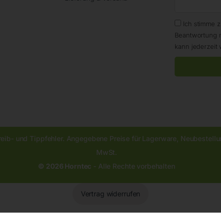
Ich stimme 
Beantwortung 
kann jederzeit 
reib- und Tippfehler. Angegebene Preise für Lagerware, Neubestellun
MwSt.
© 2026 Horntec
- Alle Rechte vorbehalten
Vertrag widerrufen