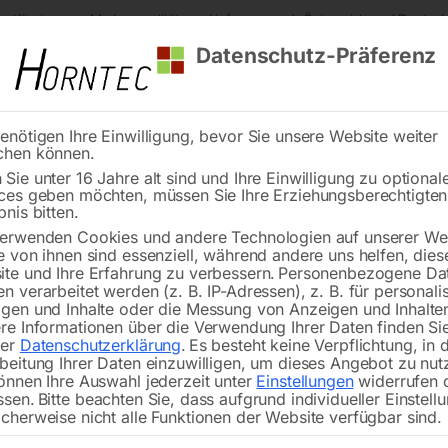
s Kärnten
Markenqualität
Lieferung nach Österreich und Deutsch
Datenschutz-Präferenz
enötigen Ihre Einwilligung, bevor Sie unsere Website weiter
chen können.
Reinigung
Schweißen
Stadtmobiliar
Stein
Sie unter 16 Jahre alt sind und Ihre Einwilligung zu optional
ces geben möchten, müssen Sie Ihre Erziehungsberechtigte
nlage – MaxiFil stationär
bnis bitten.
erwenden Cookies und andere Technologien auf unserer Web
🔍
e von ihnen sind essenziell, während andere uns helfen, dies
te und Ihre Erfahrung zu verbessern.
Personenbezogene Da
n verarbeitet werden (z. B. IP-Adressen), z. B. für personalis
gen und Inhalte oder die Messung von Anzeigen und Inhalte
re Informationen über die Verwendung Ihrer Daten finden Sie
rer
Datenschutzerklärung
.
Es besteht keine Verpflichtung, in 
Abs
beitung Ihrer Daten einzuwilligen, um dieses Angebot zu nut
önnen Ihre Auswahl jederzeit unter
Einstellungen
widerrufen 
ssen.
Bitte beachten Sie, dass aufgrund individueller Einstell
Nicht vorrätig
Verfügbarkeit:
cherweise nicht alle Funktionen der Website verfügbar sind.