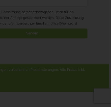
zu, dass meine personenbezogenen Daten für die
meiner Anfrage gespeichert werden. Diese Zustimmung
widerrufen werden, per Email an: office@horntec.at
Senden
gen vorbehaltlich Preisänderungen. Alle Preise inkl.