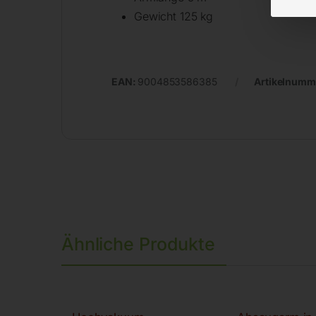
Gewicht 125 kg
EAN:
9004853586385
Artikelnumm
Ähnliche Produkte