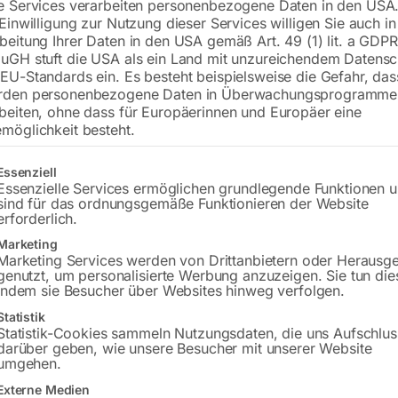
e Services verarbeiten personenbezogene Daten in den USA.
 Einwilligung zur Nutzung dieser Services willigen Sie auch in
Anschluss 400 V
beitung Ihrer Daten in den USA gemäß Art. 49 (1) lit. a GDPR
Absaugleistung mit Arm 1000 m³
uGH stuft die USA als ein Land mit unzureichendem Datensc
Motorleistung 1500 W
EU-Standards ein. Es besteht beispielsweise die Gefahr, da
rden personenbezogene Daten in Überwachungsprogramme
Armlänge 5 m
beiten, ohne dass für Europäerinnen und Europäer eine
möglichkeit besteht.
€
5.730,00
gt eine Liste der Service-Gruppen, für die eine Einwilligung erteilt w
Essenziell
Essenzielle Services ermöglichen grundlegende Funktionen 
inkl. MwSt.
Kostenloser Versand
sind für das ordnungsgemäße Funktionieren der Website
erforderlich.
Lieferzeit:
Auf Nachfrage
Marketing
Marketing Services werden von Drittanbietern oder Herausg
Versandkosten Standard (Österreich):
€
genutzt, um personalisierte Werbung anzuzeigen. Sie tun die
Bitte beachten Sie: Die Versandkosten g
indem sie Besucher über Websites hinweg verfolgen.
Statistik
Statistik-Cookies sammeln Nutzungsdaten, die uns Aufschlus
darüber geben, wie unsere Besucher mit unserer Website
umgehen.
Beschreibung
Produktsicherheit
Externe Medien