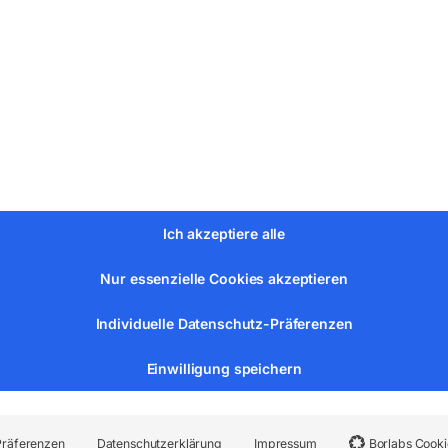
derkennung
mes durch optimiertes Design der Absaughaube
erwachung
tionsfreien Filterwechsel
Ich akzeptiere alle
Nur essenzielle Cookies akzeptieren
Individuelle Datenschutz-Präferenzen
Einwilligung speichern
0x1230 mm
Präferenzen
Datenschutzerklärung
Impressum
Borlabs Cooki