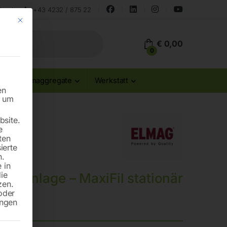
land
+43 4232 / 875 22
Mit diesem Button wird der Dialog geschlossen. Seine Funktionalität ist id
€
0,00
0
Stromaggregate
Werkstatt
en
n um
site.
e
ten
ierte
n.
 in
die
auganlage – MaxiFil stationär
zen.
oder
ungen