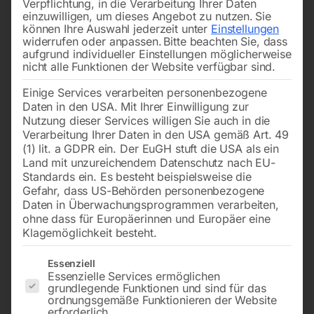
Verpflichtung, in die Verarbeitung Ihrer Daten
einzuwilligen, um dieses Angebot zu nutzen.
Sie
können Ihre Auswahl jederzeit unter
Einstellungen
widerrufen oder anpassen.
Bitte beachten Sie, dass
aufgrund individueller Einstellungen möglicherweise
nicht alle Funktionen der Website verfügbar sind.
Einige Services verarbeiten personenbezogene
Daten in den USA. Mit Ihrer Einwilligung zur
Nutzung dieser Services willigen Sie auch in die
Verarbeitung Ihrer Daten in den USA gemäß Art. 49
(1) lit. a GDPR ein. Der EuGH stuft die USA als ein
Land mit unzureichendem Datenschutz nach EU-
Standards ein. Es besteht beispielsweise die
Gefahr, dass US-Behörden personenbezogene
Daten in Überwachungsprogrammen verarbeiten,
ohne dass für Europäerinnen und Europäer eine
Klagemöglichkeit besteht.
Es folgt eine Liste der Service-Gruppen, für die eine Einwilligun
Essenziell
Essenzielle Services ermöglichen
grundlegende Funktionen und sind für das
5-Finger-Schweißerhandschuhe
ordnungsgemäße Funktionieren der Website
erforderlich.