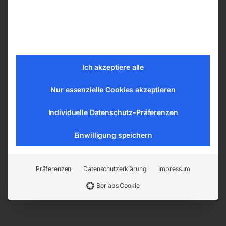
5-Finger-Schweißerhandschuhe
WELDAS 10-2101L-LH
Details
Ich akzeptiere alle
Hohe Lederqualität & gute Wärmeisolation
Aus Spalt-, Schulter-Rindsleder
Nur essenzielle Cookies akzeptieren
Fütterung aus weicher Baumwolle
Individuelle Datenschutz-Präferenzen
Länger 34 cm, 2x links
Einwilligung speichern
EAN:
9004853591020
Artikelnummer:
59102
Präferenzen
Datenschutzerklärung
Impressum
Kategorien:
Schweisstechnologie
,
Arbeitsschutz / Schweißerschutz
Borlabs Cookie