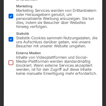
WELDAS 10-2101L-LH
Marketing
Marketing Services werden von Drittanbietern
oder Herausgebern genutzt, um
personalisierte Werbung anzuzeigen. Sie tun
dies, indem sie Besucher über Websites
MIG/MAG/MMA aus Baumwolle, L=34 cm, Gr. 9 (2 Stk.
hinweg verfolgen.
linke Handschuhe)
Statistik
Statistik-Cookies sammeln Nutzungsdaten, die
uns Aufschluss darüber geben, wie unsere
Besucher mit unserer Website umgehen.
€
12,00
Externe Medien
Inhalte von Videoplattformen und Social-
inkl. MwSt.
zzgl.
Versandkosten
Media-Plattformen werden standardmäßig
Lieferzeit:
ca. 2 - 3 Tage
blockiert. Wenn externe Services akzeptiert
werden, ist für den Zugriff auf diese Inhalte
keine manuelle Einwilligung mehr erforderlich.
Versandkosten Standard (Österreich):
€
10,00
Bitte beachten Sie: Die Versandkosten gelten für Österreich.
Andere Länder können abweichen.
In den Warenkorb