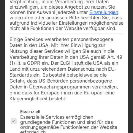
Verpflichtung, in die Verarbeitung Ihrer Daten
Hochwertige Werkstatttechnik
unterstützt sichere
einzuwilligen, um dieses Angebot zu nutzen.
Sie
können Ihre Auswahl jederzeit unter
Einstellungen
Abläufe, mehr Ordnung und effizientes Arbeiten im
widerrufen oder anpassen.
Bitte beachten Sie, dass
Alltag.
aufgrund individueller Einstellungen möglicherweise
nicht alle Funktionen der Website verfügbar sind.
Einige Services verarbeiten personenbezogene
Alles zum Thema Werkstatttechnik
Daten in den USA. Mit Ihrer Einwilligung zur
Nutzung dieser Services willigen Sie auch in die
Verarbeitung Ihrer Daten in den USA gemäß Art. 49
(1) lit. a GDPR ein. Der EuGH stuft die USA als ein
Land mit unzureichendem Datenschutz nach EU-
Standards ein. Es besteht beispielsweise die
Gefahr, dass US-Behörden personenbezogene
Daten in Überwachungsprogrammen verarbeiten,
Lade-
Lade-
Wagenheber
ohne dass für Europäerinnen und Europäer eine
Klagemöglichkeit besteht.
Startgeräte und
Startgeräte und
Stationen-
Stationen
Es folgt eine Liste der Service-Gruppen, für die eine Einwilligun
Essenziell
Zubehör
Essenzielle Services ermöglichen
grundlegende Funktionen und sind für das
ordnungsgemäße Funktionieren der Website
erforderlich.