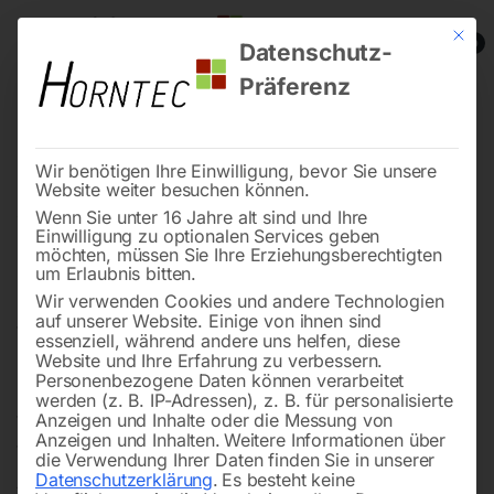
Mit die
0
Datenschutz-
Präferenz
Wir benötigen Ihre Einwilligung, bevor Sie unsere
Website weiter besuchen können.
Wenn Sie unter 16 Jahre alt sind und Ihre
Werkstatttechnik für Profis –
Einwilligung zu optionalen Services geben
durchdacht, robust, einsatzbereit
möchten, müssen Sie Ihre Erziehungsberechtigten
um Erlaubnis bitten.
Wir verwenden Cookies und andere Technologien
auf unserer Website. Einige von ihnen sind
Wer
Werkstatttechnik
kaufen möchte, findet bei
essenziell, während andere uns helfen, diese
Website und Ihre Erfahrung zu verbessern.
Horntec
passende Lösungen
für
Werkstatt
,
Handwerk
Personenbezogene Daten können verarbeitet
und
Betrieb
. Das Sortiment umfasst
werden (z. B. IP-Adressen), z. B. für personalisierte
Anzeigen und Inhalte oder die Messung von
Werkstatteinrichtungen, Hebetechnik, Karosserie- und
Anzeigen und Inhalten.
Weitere Informationen über
Werkstattgeräte, Montagehilfen sowie weitere
die Verwendung Ihrer Daten finden Sie in unserer
Datenschutzerklärung
.
Es besteht keine
Ausstattung für professionelle Anwendungen.