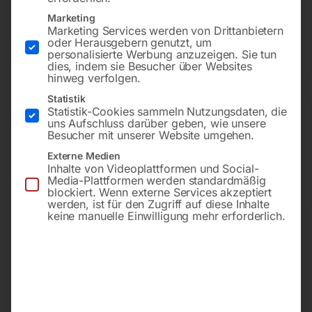
Marketing
Marketing Services werden von Drittanbietern
oder Herausgebern genutzt, um
Transporthilfen
Montagehilfen
Betriebsausstat
personalisierte Werbung anzuzeigen. Sie tun
dies, indem sie Besucher über Websites
tung
hinweg verfolgen.
Statistik
Statistik-Cookies sammeln Nutzungsdaten, die
uns Aufschluss darüber geben, wie unsere
Besucher mit unserer Website umgehen.
Externe Medien
Inhalte von Videoplattformen und Social-
Ventilatoren
Karosserie-
Klimageräte
Media-Plattformen werden standardmäßig
und
und
blockiert. Wenn externe Services akzeptiert
Luftentfeuchter
Werkstattgeräte
werden, ist für den Zugriff auf diese Inhalte
keine manuelle Einwilligung mehr erforderlich.
Werkstatteinric
Heizgeräte /
Hebetechnik