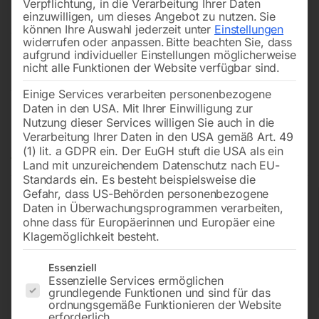
Verpflichtung, in die Verarbeitung Ihrer Daten
Stromerzeuger sowie Zubehör für unterschiedliche
einzuwilligen, um dieses Angebot zu nutzen.
Sie
Anwendungen.
Hochwertige Geräte
sorgen für eine
können Ihre Auswahl jederzeit unter
Einstellungen
widerrufen oder anpassen.
Bitte beachten Sie, dass
zuverlässige Stromversorgung, flexible
aufgrund individueller Einstellungen möglicherweise
Einsatzmöglichkeiten und mehr Unabhängigkeit im
nicht alle Funktionen der Website verfügbar sind.
Arbeitsalltag.
Einige Services verarbeiten personenbezogene
Daten in den USA. Mit Ihrer Einwilligung zur
Nutzung dieser Services willigen Sie auch in die
Alles zum Thema Stromerzeuger
Verarbeitung Ihrer Daten in den USA gemäß Art. 49
(1) lit. a GDPR ein. Der EuGH stuft die USA als ein
Land mit unzureichendem Datenschutz nach EU-
Standards ein. Es besteht beispielsweise die
Gefahr, dass US-Behörden personenbezogene
Daten in Überwachungsprogrammen verarbeiten,
ohne dass für Europäerinnen und Europäer eine
Klagemöglichkeit besteht.
Inverter
Zapfwellengen
Zubehör für
Es folgt eine Liste der Service-Gruppen, für die eine Einwilligun
Essenziell
Stromerzeuger
erator
Stromaggregat
Essenzielle Services ermöglichen
e
grundlegende Funktionen und sind für das
ordnungsgemäße Funktionieren der Website
erforderlich.