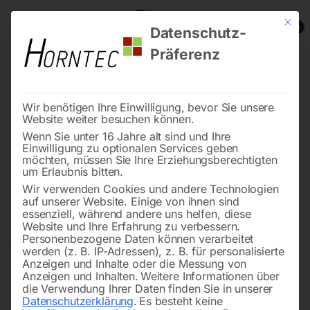
Mit die
0
Datenschutz-
Präferenz
Wir benötigen Ihre Einwilligung, bevor Sie unsere
Website weiter besuchen können.
Wenn Sie unter 16 Jahre alt sind und Ihre
Stromaggregate und
Einwilligung zu optionalen Services geben
Stromerzeuger für
möchten, müssen Sie Ihre Erziehungsberechtigten
um Erlaubnis bitten.
Notstromversorgung, Outdoor
Wir verwenden Cookies und andere Technologien
und Bau
auf unserer Website. Einige von ihnen sind
essenziell, während andere uns helfen, diese
Website und Ihre Erfahrung zu verbessern.
Personenbezogene Daten können verarbeitet
Wer
Stromerzeuger
kaufen möchte, findet bei Horntec
werden (z. B. IP-Adressen), z. B. für personalisierte
passende Lösungen für
Werkstatt
,
Baustelle
,
Anzeigen und Inhalte oder die Messung von
Anzeigen und Inhalten.
Weitere Informationen über
Landwirtschaft
und
Notstromversorgung
. Das
die Verwendung Ihrer Daten finden Sie in unserer
Sortiment umfasst Benzin-, Diesel- und Inverter-
Datenschutzerklärung
.
Es besteht keine