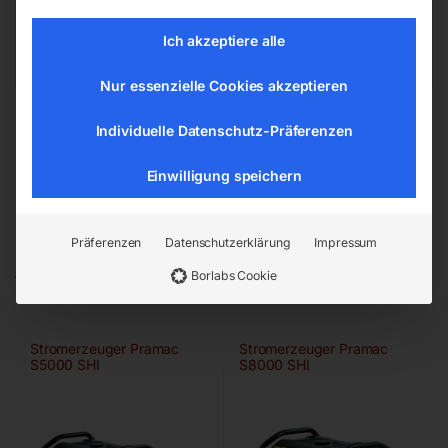
office@elmag.at
Österreich
Ich akzeptiere alle
Nur essenzielle Cookies akzeptieren
Individuelle Datenschutz-Präferenzen
Einwilligung speichern
Ähnliche Produkte
Präferenzen
Datenschutzerklärung
Impressum
Borlabs Cookie
Stromerzeuger Pramac
Stromerzeuger Pramac
S5000 SHI
S8000 SHI