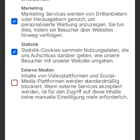
€
432,00
Marketing
Marketing Services werden von Drittanbietern
oder Herausgebern genutzt, um
inkl. MwSt.
zzgl.
Versandkosten
personalisierte Werbung anzuzeigen. Sie tun
Lieferzeit:
ca. 2 - 3 Tage
dies, indem sie Besucher über Websites
hinweg verfolgen.
Versandkosten Standard (Österreich):
€
10,00
Statistik
Statistik-Cookies sammeln Nutzungsdaten, die
Bitte beachten Sie: Die Versandkosten gelten für Österreich.
uns Aufschluss darüber geben, wie unsere
Andere Länder können abweichen.
Besucher mit unserer Website umgehen.
Externe Medien
In den Warenkorb
Inhalte von Videoplattformen und Social-
Media-Plattformen werden standardmäßig
blockiert. Wenn externe Services akzeptiert
werden, ist für den Zugriff auf diese Inhalte
keine manuelle Einwilligung mehr erforderlich.
Sie haben Fragen zu diesem
Artikel?
Gerne helfen wir Ihnen weiter.
Anfrageformular