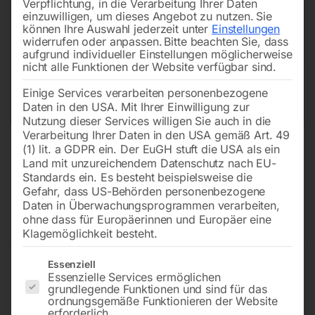
Verpflichtung, in die Verarbeitung Ihrer Daten
einzuwilligen, um dieses Angebot zu nutzen.
Sie
können Ihre Auswahl jederzeit unter
Einstellungen
widerrufen oder anpassen.
Bitte beachten Sie, dass
aufgrund individueller Einstellungen möglicherweise
nicht alle Funktionen der Website verfügbar sind.
Einige Services verarbeiten personenbezogene
Daten in den USA. Mit Ihrer Einwilligung zur
Nutzung dieser Services willigen Sie auch in die
Verarbeitung Ihrer Daten in den USA gemäß Art. 49
(1) lit. a GDPR ein. Der EuGH stuft die USA als ein
Land mit unzureichendem Datenschutz nach EU-
Standards ein. Es besteht beispielsweise die
Gefahr, dass US-Behörden personenbezogene
Daten in Überwachungsprogrammen verarbeiten,
Zündspule 30500-Z5T-003
ohne dass für Europäerinnen und Europäer eine
Klagemöglichkeit besteht.
Es folgt eine Liste der Service-Gruppen, für die eine Einwilligun
Essenziell
Essenzielle Services ermöglichen
zu HONDA Motor
grundlegende Funktionen und sind für das
ordnungsgemäße Funktionieren der Website
erforderlich.