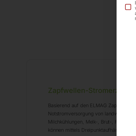
Zapfwellen-Stromerzeug
Basierend auf den ELMAG Zapfwellenstr
Notstromversorgung von landwirtschaft
Milchkühlungen, Melk-, Brut-, Fütteru
können mittels Dreipunktaufhängung am