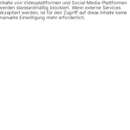
Inhalte von Videoplattformen und Social-Media-Plattformen
Gerne hel
werden standardmäßig blockiert. Wenn externe Services
akzeptiert werden, ist für den Zugriff auf diese Inhalte keine
manuelle Einwilligung mehr erforderlich.
Anfrageformular
Beschreibung
Specification
Produktsicherhe
er SEZN 45WD-AVR-ECO
omerzeugern der Serie SEZN optimiert und beschränkt auf di
lichen Objekten. Bei Stromausfall dienen Sie zur Aufrechter
ngs- und Heizungsanlagen. Die äußerst robusten, rundum mit
 Traktor montiert werden. Zum einfachen Transport sind im