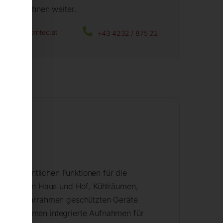
fen wir Ihnen weiter.
office@horntec.at
+43 4232 / 875 22
it
e wesentlichen Funktionen für die
haltung von Haus und Hof, Kühlräumen,
 einem Rohrrahmen geschützten Geräte
 Grundrahmen integrierte Aufnahmen für