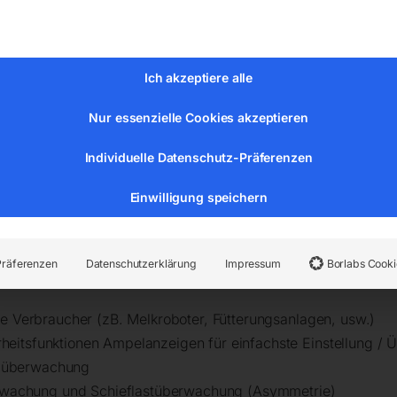
 Kurzschl. ThM-SS
Ich akzeptiere alle
Nur essenzielle Cookies akzeptieren
Individuelle Datenschutz-Präferenzen
Einwilligung speichern
Präferenzen
Datenschutzerklärung
Impressum
Borlabs Cooki
he Verbraucher (zB. Melkroboter, Fütterungsanlagen, usw.)
heitsfunktionen Ampelanzeigen für einfachste Einstellung /
nzüberwachung
rwachung und Schieflastüberwachung (Asymmetrie)