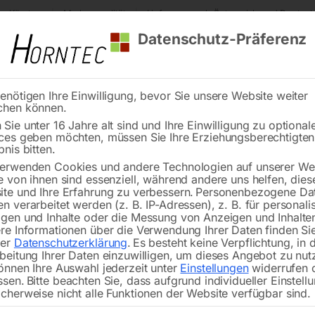
s Kärnten
Markenqualität
Lieferung nach Österreich und Deutsch
Datenschutz-Präferenz
enötigen Ihre Einwilligung, bevor Sie unsere Website weiter
chen können.
Reinigung
Schweißen
Stadtmobiliar
Stein
Sie unter 16 Jahre alt sind und Ihre Einwilligung zu optional
ces geben möchten, müssen Sie Ihre Erziehungsberechtigte
generator
Zapfwellen-Stromerzeuger SEZN 45WD-AVR-ECO
bnis bitten.
erwenden Cookies und andere Technologien auf unserer Web
🔍
e von ihnen sind essenziell, während andere uns helfen, dies
te und Ihre Erfahrung zu verbessern.
Personenbezogene Da
n verarbeitet werden (z. B. IP-Adressen), z. B. für personalis
gen und Inhalte oder die Messung von Anzeigen und Inhalte
re Informationen über die Verwendung Ihrer Daten finden Sie
rer
Datenschutzerklärung
.
Es besteht keine Verpflichtung, in 
Zapfwellen-Strome
beitung Ihrer Daten einzuwilligen, um dieses Angebot zu nut
önnen Ihre Auswahl jederzeit unter
Einstellungen
widerrufen 
ssen.
Bitte beachten Sie, dass aufgrund individueller Einstell
cherweise nicht alle Funktionen der Website verfügbar sind.
44,5 kVA max. / 40,5 kVA Dauer