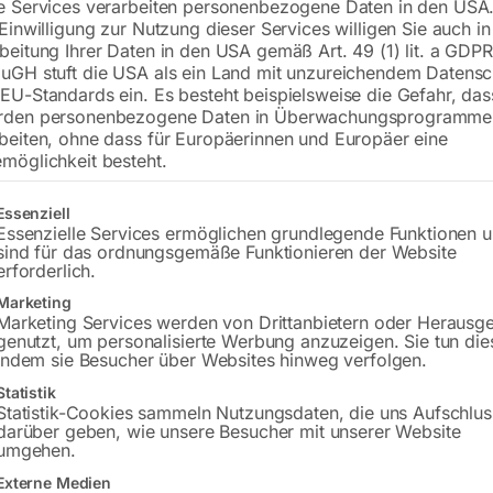
e Services verarbeiten personenbezogene Daten in den USA.
min. Traktorleistung 100 PS
 Einwilligung zur Nutzung dieser Services willigen Sie auch in
Generatordrehzahl 1500 UpM
beitung Ihrer Daten in den USA gemäß Art. 49 (1) lit. a GDPR
uGH stuft die USA als ein Land mit unzureichendem Datensc
nur für Hausbetrieb
EU-Standards ein. Es besteht beispielsweise die Gefahr, da
rden personenbezogene Daten in Überwachungsprogramme
beiten, ohne dass für Europäerinnen und Europäer eine
€
6.150,00
möglichkeit besteht.
€
9.906,00
inkl. MwSt.
Kostenloser Versand
gt eine Liste der Service-Gruppen, für die eine Einwilligung erteilt w
Essenziell
Lieferzeit:
ca. 2 - 3 Tage
Essenzielle Services ermöglichen grundlegende Funktionen 
sind für das ordnungsgemäße Funktionieren der Website
erforderlich.
Versandkosten Standard (Österreich):
€
Marketing
Bitte beachten Sie: Die Versandkosten g
Marketing Services werden von Drittanbietern oder Herausg
genutzt, um personalisierte Werbung anzuzeigen. Sie tun die
indem sie Besucher über Websites hinweg verfolgen.
In den 
Statistik
Statistik-Cookies sammeln Nutzungsdaten, die uns Aufschlus
darüber geben, wie unsere Besucher mit unserer Website
umgehen.
Sie haben Frag
Externe Medien