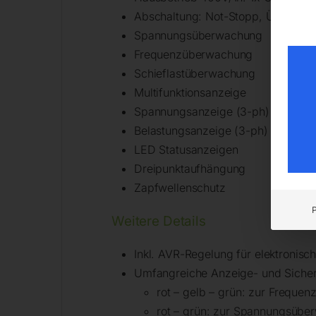
Abschaltung: Not-Stopp, Überlast,
Spannungsüberwachung
Frequenzüberwachung
Schieflastüberwachung
Multifunktionsanzeige
Spannungsanzeige (3-ph)
Belastungsanzeige (3-ph)
LED Statusanzeigen
Dreipunktaufhängung
Zapfwellenschutz
Weitere Details
Inkl. AVR-Regelung für elektronisc
Umfangreiche Anzeige- und Sicher
rot – gelb – grün: zur Freque
rot – grün: zur Spannungsübe