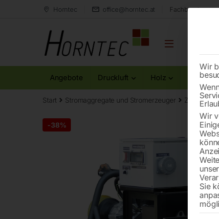
Horntec
office@horntec.at
Fachberatung au
Wir b
besu
Angebote
Druckluft
Holz
Metall
Wenn 
Servi
Start
Stromaggregate und Stromerzeuger
Zapfwellen
Erlau
Wir v
Einig
-
38%
Websi
könne
Anzei
Weite
unse
Verar
Sie k
anpa
mögli