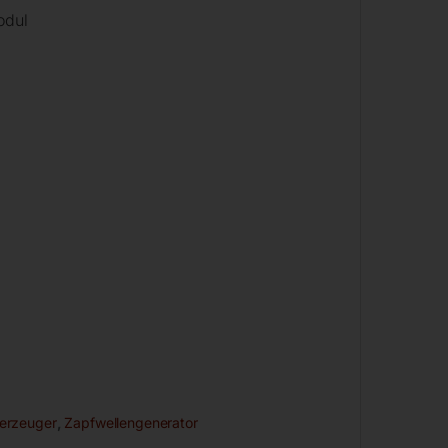
odul
erzeuger
,
Zapfwellengenerator