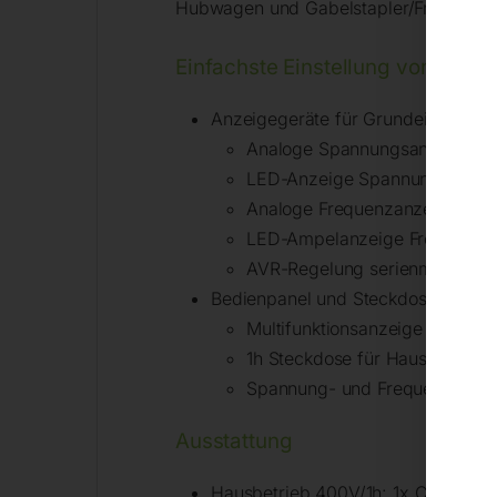
Hubwagen und Gabelstapler/Frontlader
Einfachste Einstellung vom Trakt
Anzeigegeräte für Grundeinstellung
Analoge Spannungsanzeige
LED-Anzeige Spannung OK/Ni
Analoge Frequenzanzeige
LED-Ampelanzeige Frequenz h
AVR-Regelung serienmäßig
Bedienpanel und Steckdosenpanel:
Multifunktionsanzeige (V, A, H
1h Steckdose für Hausbetrieb
Spannung- und Frequenzüber
Ausstattung
Hausbetrieb 400V/1h: 1x CEE 63A