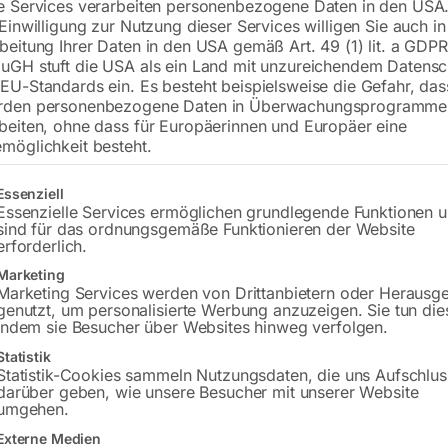
e Services verarbeiten personenbezogene Daten in den USA.
 Einwilligung zur Nutzung dieser Services willigen Sie auch in
beitung Ihrer Daten in den USA gemäß Art. 49 (1) lit. a GDPR
€
4.710,00
uGH stuft die USA als ein Land mit unzureichendem Datensc
EU-Standards ein. Es besteht beispielsweise die Gefahr, da
inkl. MwSt.
zzgl.
Versandkosten
rden personenbezogene Daten in Überwachungsprogramme
Lieferzeit:
Auf Nachfrage
beiten, ohne dass für Europäerinnen und Europäer eine
möglichkeit besteht.
Versandkosten Standard (Österreich):
€
gt eine Liste der Service-Gruppen, für die eine Einwilligung erteilt w
Bitte beachten Sie: Die Versandkosten g
Essenziell
Essenzielle Services ermöglichen grundlegende Funktionen 
sind für das ordnungsgemäße Funktionieren der Website
erforderlich.
Marketing
Marketing Services werden von Drittanbietern oder Herausg
Beschreibung
Produktsicherheit
genutzt, um personalisierte Werbung anzuzeigen. Sie tun die
indem sie Besucher über Websites hinweg verfolgen.
Statistik
Statistik-Cookies sammeln Nutzungsdaten, die uns Aufschlus
darüber geben, wie unsere Besucher mit unserer Website
umgehen.
r PTO 38 TA
Externe Medien