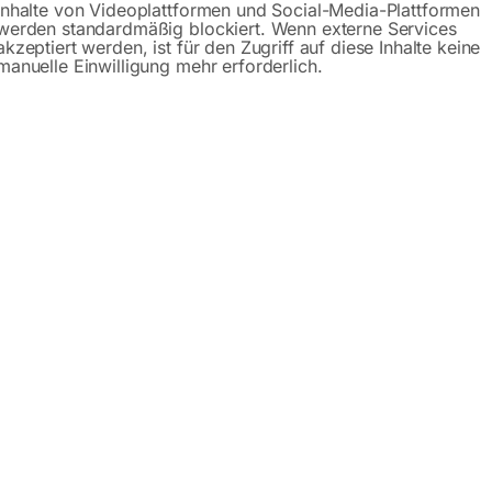
Inhalte von Videoplattformen und Social-Media-Plattformen
werden standardmäßig blockiert. Wenn externe Services
der Landwirtschaft oder bei Stromausfällen
akzeptiert werden, ist für den Zugriff auf diese Inhalte keine
 Oberseite
manuelle Einwilligung mehr erforderlich.
hler, Voltmeter und Frequenzmeter
3
 AVR
en Überlastung und Kurzschluss durch defekte Verbraucher o
romerzeuger