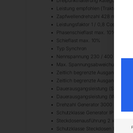
Dreipunkthalterung Kategorie 1
Leistung empfohlen (Traktor) 77 k
Zapfwellendrehzahl 428 min¯¹
Leistungsfaktor 1 / 0,8 Cos ɸ
Phasenschieflast max. 10%
Schieflast max. 10%
Typ Synchron
Nennspannung 230 / 400 V
Max. Spannungsabweichung (+/-)
Zeitlich begrenzte Ausgangsleistun
Zeitlich begrenzte Ausgangsleistun
Dauerausgangsleistung (Scheinleis
Dauerausgangsleistung (Wirkleistu
Drehzahl Generator 3000 min¯¹
Schutzklasse Generator IP 23
Steckdosenausführung 2 x 230 V 1
Schutzklasse Steckdosen IP 44