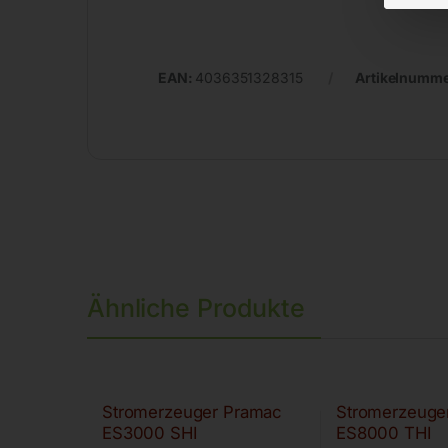
EAN:
4036351328315
Artikelnumm
Ähnliche Produkte
Stromerzeuger Pramac
Stromerzeuge
ES3000 SHI
ES8000 THI