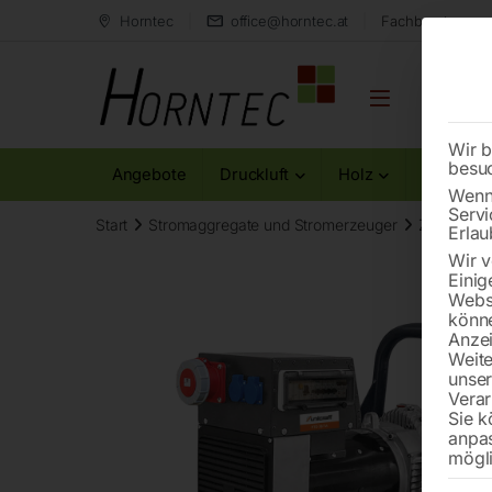
Horntec
office@horntec.at
Fachberatung au
Wir b
besu
Angebote
Druckluft
Holz
Metall
Wenn 
Servi
Start
Stromaggregate und Stromerzeuger
Zapfwelle
Erlau
Wir v
Einig
Websi
könne
Anzei
Weite
unse
Verar
Sie k
anpa
mögli