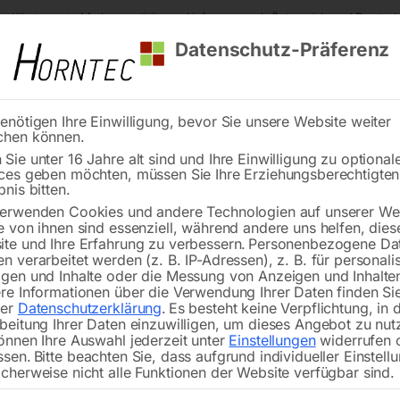
s Kärnten
Markenqualität
Lieferung nach Österreich und Deutsch
Datenschutz-Präferenz
enötigen Ihre Einwilligung, bevor Sie unsere Website weiter
chen können.
Reinigung
Schweißen
Stadtmobiliar
Stein
Sie unter 16 Jahre alt sind und Ihre Einwilligung zu optional
ces geben möchten, müssen Sie Ihre Erziehungsberechtigte
ngenerator
Zapfwellen-Stromerzeuger PTO 38 TA
bnis bitten.
erwenden Cookies und andere Technologien auf unserer Web
🔍
e von ihnen sind essenziell, während andere uns helfen, dies
te und Ihre Erfahrung zu verbessern.
Personenbezogene Da
Zapfwell
n verarbeitet werden (z. B. IP-Adressen), z. B. für personalis
gen und Inhalte oder die Messung von Anzeigen und Inhalte
re Informationen über die Verwendung Ihrer Daten finden Sie
Nicht vorrätig
rer
Datenschutzerklärung
.
Es besteht keine Verpflichtung, in 
Verfügbarkeit:
beitung Ihrer Daten einzuwilligen, um dieses Angebot zu nut
önnen Ihre Auswahl jederzeit unter
Einstellungen
widerrufen 
ssen.
Bitte beachten Sie, dass aufgrund individueller Einstell
cherweise nicht alle Funktionen der Website verfügbar sind.
Mit wartungsfreiem Zapfwellenantrie