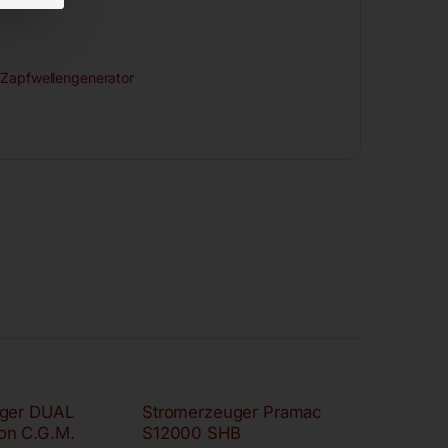
,
Zapfwellengenerator
ger DUAL
Stromerzeuger Pramac
on C.G.M.
S12000 SHB