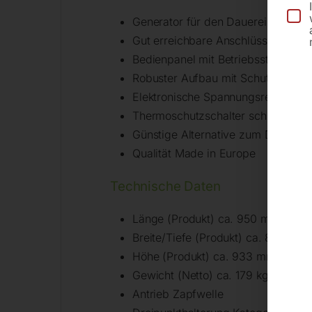
Generator für den Dauereinsatz in 
Gut erreichbare Anschlüsse an der
Bedienpanel mit Betriebsstundenzä
Robuster Aufbau mit Schutzart IP2
Elektronische Spannungsregelung
Thermoschutzschalter schützt geg
Günstige Alternative zum Dieselst
Qualität Made in Europe
Technische Daten
Länge (Produkt) ca. 950 mm
Breite/Tiefe (Produkt) ca. 800 mm
Höhe (Produkt) ca. 933 mm
Gewicht (Netto) ca. 179 kg
Antrieb Zapfwelle