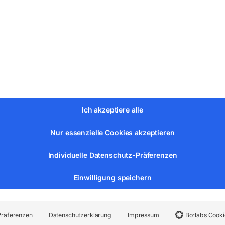
W
 1%
Ich akzeptiere alle
g (Scheinleistung) 16,7 / 41,8 kVA
Nur essenzielle Cookies akzeptieren
g (Wirkleistung) 16,7 / 33,44 kW
tung) 15,2 / 38 kVA
Individuelle Datenschutz-Präferenzen
ng) 15,2 / 30,4 kW
Einwilligung speichern
6A / 1 x 400V 63A
Präferenzen
Datenschutzerklärung
Impressum
Borlabs Cooki