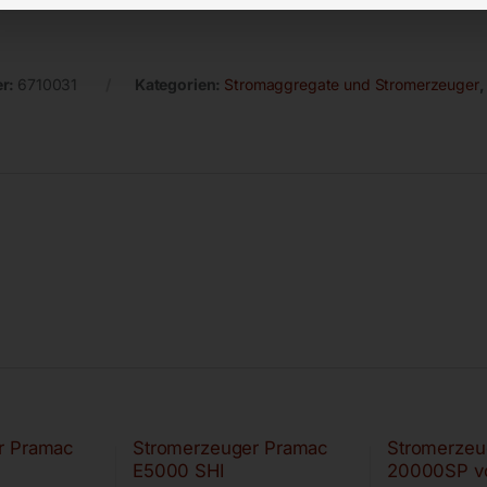
er:
6710031
Kategorien:
Stromaggregate und Stromerzeuger
r Pramac
Stromerzeuger Pramac
Stromerzeu
E5000 SHI
20000SP v