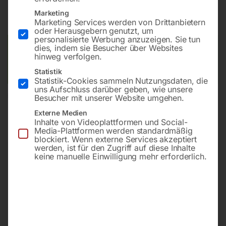
inkl. MwSt.
zzgl.
Versandkosten
Marketing
Marketing Services werden von Drittanbietern
Lieferzeit:
ca. 2 - 3 Tage
oder Herausgebern genutzt, um
personalisierte Werbung anzuzeigen. Sie tun
dies, indem sie Besucher über Websites
Versandkosten Standard (Österreich):
€
10,00
hinweg verfolgen.
Bitte beachten Sie: Die Versandkosten gelten für Österreich.
Andere Länder können abweichen.
Statistik
Statistik-Cookies sammeln Nutzungsdaten, die
uns Aufschluss darüber geben, wie unsere
In den Warenkorb
Besucher mit unserer Website umgehen.
Externe Medien
Inhalte von Videoplattformen und Social-
Media-Plattformen werden standardmäßig
blockiert. Wenn externe Services akzeptiert
Sie haben Fragen zu diesem
werden, ist für den Zugriff auf diese Inhalte
keine manuelle Einwilligung mehr erforderlich.
Artikel?
Gerne helfen wir Ihnen weiter.
Anfrageformular
office@horntec.at