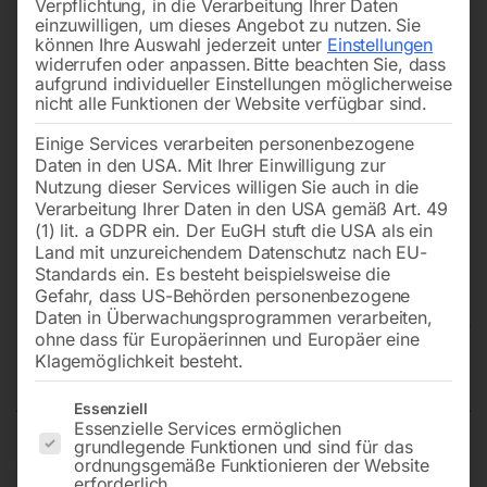
Verpflichtung, in die Verarbeitung Ihrer Daten
einzuwilligen, um dieses Angebot zu nutzen.
Sie
können Ihre Auswahl jederzeit unter
Einstellungen
widerrufen oder anpassen.
Bitte beachten Sie, dass
aufgrund individueller Einstellungen möglicherweise
nicht alle Funktionen der Website verfügbar sind.
Einige Services verarbeiten personenbezogene
Daten in den USA. Mit Ihrer Einwilligung zur
Nutzung dieser Services willigen Sie auch in die
Verarbeitung Ihrer Daten in den USA gemäß Art. 49
(1) lit. a GDPR ein. Der EuGH stuft die USA als ein
Land mit unzureichendem Datenschutz nach EU-
Standards ein. Es besteht beispielsweise die
Gefahr, dass US-Behörden personenbezogene
Daten in Überwachungsprogrammen verarbeiten,
Y-Verteile 45° IG 1′ (Pos. 23) für
ohne dass für Europäerinnen und Europäer eine
CB 115
Klagemöglichkeit besteht.
Es folgt eine Liste der Service-Gruppen, für die eine Einwilligun
Essenziell
Essenzielle Services ermöglichen
grundlegende Funktionen und sind für das
€
48,00
ordnungsgemäße Funktionieren der Website
erforderlich.