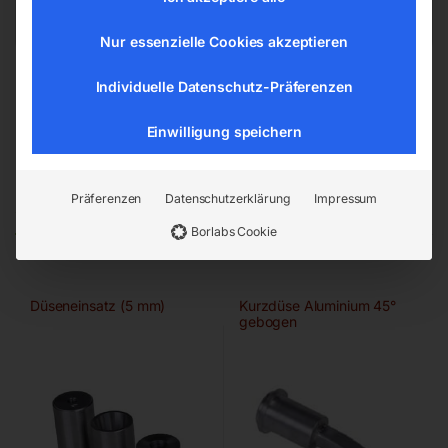
Nur essenzielle Cookies akzeptieren
Individuelle Datenschutz-Präferenzen
Einwilligung speichern
Ähnliche Produkte
Präferenzen
Datenschutzerklärung
Impressum
Borlabs Cookie
Düseneinsatz (5 mm)
Kurzdüse Aluminium 45°
gebogen