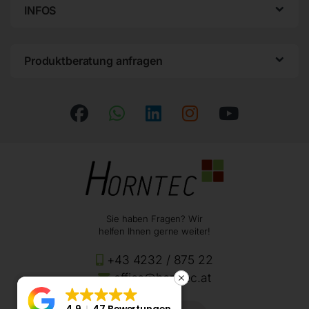
INFOS
Produktberatung anfragen
Sie haben Fragen? Wir
helfen Ihnen gerne weiter!
+43 4232 / 875 22
office@horntec.at