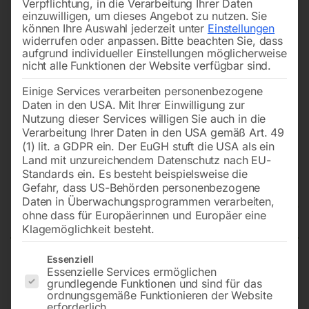
Verpflichtung, in die Verarbeitung Ihrer Daten
einzuwilligen, um dieses Angebot zu nutzen.
Sie
können Ihre Auswahl jederzeit unter
Einstellungen
widerrufen oder anpassen.
Bitte beachten Sie, dass
aufgrund individueller Einstellungen möglicherweise
nicht alle Funktionen der Website verfügbar sind.
Einige Services verarbeiten personenbezogene
Daten in den USA. Mit Ihrer Einwilligung zur
Nutzung dieser Services willigen Sie auch in die
Verarbeitung Ihrer Daten in den USA gemäß Art. 49
(1) lit. a GDPR ein. Der EuGH stuft die USA als ein
Land mit unzureichendem Datenschutz nach EU-
Standards ein. Es besteht beispielsweise die
Gefahr, dass US-Behörden personenbezogene
Daten in Überwachungsprogrammen verarbeiten,
Winkel-Einschraubverbinder
ohne dass für Europäerinnen und Europäer eine
Klagemöglichkeit besteht.
Es folgt eine Liste der Service-Gruppen, für die eine Einwilligun
Essenziell
Essenzielle Services ermöglichen
Ø 12 mm, AG 3/8′
grundlegende Funktionen und sind für das
ordnungsgemäße Funktionieren der Website
erforderlich.