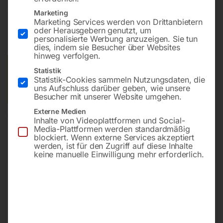
€
22,80
Marketing
Marketing Services werden von Drittanbietern
oder Herausgebern genutzt, um
inkl. MwSt.
zzgl.
Versandkosten
personalisierte Werbung anzuzeigen. Sie tun
Lieferzeit:
ca. 2 - 3 Tage
dies, indem sie Besucher über Websites
hinweg verfolgen.
Versandkosten Standard (Österreich):
€
10,00
Statistik
Statistik-Cookies sammeln Nutzungsdaten, die
Bitte beachten Sie: Die Versandkosten gelten für Österreich.
uns Aufschluss darüber geben, wie unsere
Andere Länder können abweichen.
Besucher mit unserer Website umgehen.
Externe Medien
In den Warenkorb
Inhalte von Videoplattformen und Social-
Media-Plattformen werden standardmäßig
blockiert. Wenn externe Services akzeptiert
werden, ist für den Zugriff auf diese Inhalte
keine manuelle Einwilligung mehr erforderlich.
Sie haben Fragen zu diesem
Artikel?
Gerne helfen wir Ihnen weiter.
Anfrageformular