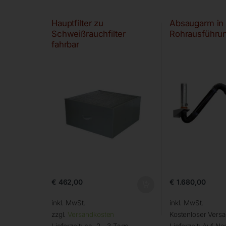
Hauptfilter zu
Absaugarm in
Schweißrauchfilter
Rohrausführu
fahrbar
€
462,00
€
1.680,00
inkl. MwSt.
inkl. MwSt.
zzgl.
Versandkosten
Kostenloser Vers
Lieferzeit:
ca. 2 - 3 Tage
Lieferzeit:
Auf Na