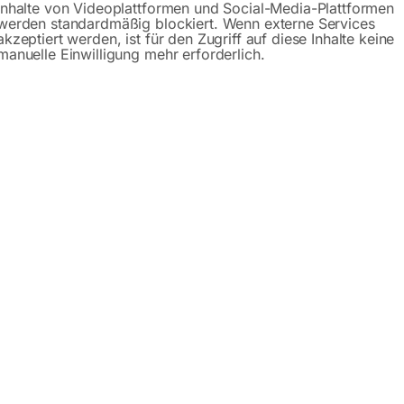
Inhalte von Videoplattformen und Social-Media-Plattformen
werden standardmäßig blockiert. Wenn externe Services
akzeptiert werden, ist für den Zugriff auf diese Inhalte keine
manuelle Einwilligung mehr erforderlich.
2 tlg. SR 18/26
4
26
 26
Ø 8,0
Ø 9,8
 11,2