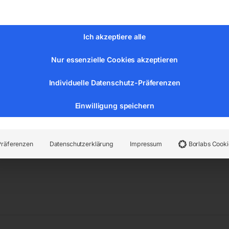
 12,7
Ich akzeptiere alle
Nur essenzielle Cookies akzeptieren
er:
82
Kategorien:
Schweißzubehör und Verschleißteile (WIG
Individuelle Datenschutz-Präferenzen
Einwilligung speichern
Präferenzen
Datenschutzerklärung
Impressum
Borlabs Cooki