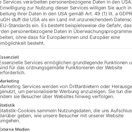
e Services verarbeiten personenbezogene Daten in den USA.
 Einwilligung zur Nutzung dieser Services willigen Sie auch in
für ‘DC’ bis 250 Abestehend aus je 1
beitung Ihrer Daten in den USA gemäß Art. 49 (1) lit. a GDPR
Art.Nr. 55650 & 55651 Spannhülse 1
uGH stuft die USA als ein Land mit unzureichendem Datensc
Spannhülsengehäuse 1,6 & 2,4mm Art
EU-Standards ein. Es besteht beispielsweise die Gefahr, da
rden personenbezogene Daten in Überwachungsprogramme
& 8Art.Nr. 55611, 55612, 55613 & 556
beiten, ohne dass für Europäerinnen und Europäer eine
55608 Verschleißteile-Koffer Art.Nr.
möglichkeit besteht.
gt eine Liste der Service-Gruppen, für die eine Einwilligung erteilt w
Essenziell
€
66,00
Essenzielle Services ermöglichen grundlegende Funktionen 
sind für das ordnungsgemäße Funktionieren der Website
erforderlich.
inkl. MwSt.
zzgl.
Versandkosten
Lieferzeit:
Auf Nachfrage
Marketing
Marketing Services werden von Drittanbietern oder Herausg
genutzt, um personalisierte Werbung anzuzeigen. Sie tun die
Versandkosten Standard (Österreich):
€
indem sie Besucher über Websites hinweg verfolgen.
Bitte beachten Sie: Die Versandkosten g
Statistik
Statistik-Cookies sammeln Nutzungsdaten, die uns Aufschlus
darüber geben, wie unsere Besucher mit unserer Website
umgehen.
Externe Medien
Beschreibung
Produktsicherheit