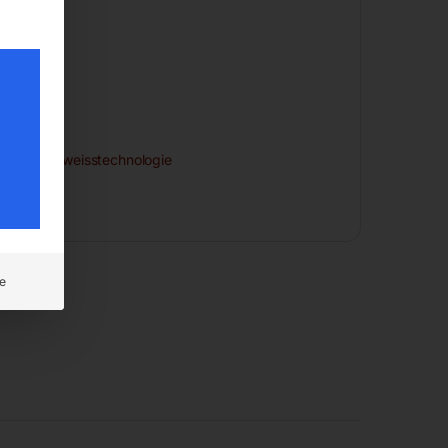
/TIG)
,
Schweisstechnologie
e