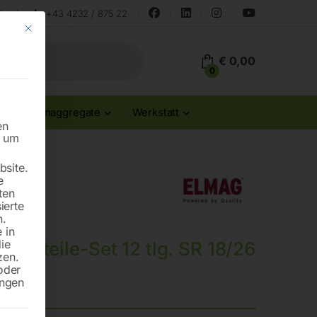
land
+43 4232 / 875 22
Mit diesem Button wird der Dialog geschlossen. Seine Funktionalität ist id
€
0,00
0
Stromaggregate
Werkstatt
en
n um
site.
e
ten
ierte
n.
 in
die
leißteile-Set 12 tlg. SR 18/26
zen.
oder
ungen