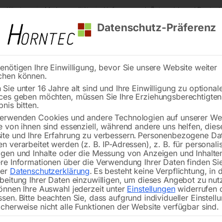
s Kärnten
Markenqualität
Lieferung nach Österreich und Deutsch
Datenschutz-Präferenz
enötigen Ihre Einwilligung, bevor Sie unsere Website weiter
chen können.
Reinigung
Schweißen
Stadtmobiliar
Stein
Sie unter 16 Jahre alt sind und Ihre Einwilligung zu optional
ces geben möchten, müssen Sie Ihre Erziehungsberechtigte
hleißteile (WIG/TIG)
WIG-Verschleißteile-Set 12 tlg. SR 18/26
bnis bitten.
erwenden Cookies und andere Technologien auf unserer Web
🔍
e von ihnen sind essenziell, während andere uns helfen, dies
te und Ihre Erfahrung zu verbessern.
Personenbezogene Da
n verarbeitet werden (z. B. IP-Adressen), z. B. für personalis
gen und Inhalte oder die Messung von Anzeigen und Inhalte
re Informationen über die Verwendung Ihrer Daten finden Sie
rer
Datenschutzerklärung
.
Es besteht keine Verpflichtung, in 
WIG-Versch
beitung Ihrer Daten einzuwilligen, um dieses Angebot zu nut
önnen Ihre Auswahl jederzeit unter
Einstellungen
widerrufen 
ssen.
Bitte beachten Sie, dass aufgrund individueller Einstell
Nicht vorrätig
Verfügbarkeit:
cherweise nicht alle Funktionen der Website verfügbar sind.