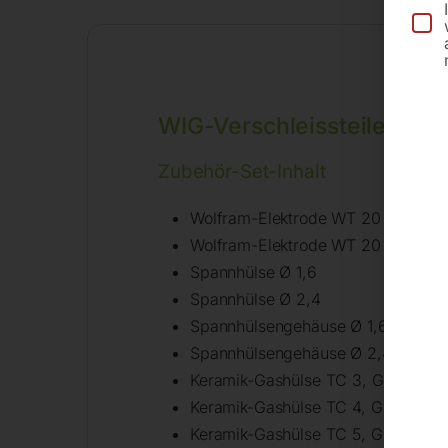
WIG-Verschleissteile-Set 1
Zubehör-Set-Inhalt
Wolfram-Elektrode WT 20 rot Ø 1,6
Wolfram-Elektrode WT 20 rot Ø 2,
Spannhülse Ø 1,6
Spannhülse Ø 2,4
Spannhülsengehäuse Ø 1,6 für SR 
Spannhülsengehäuse Ø 2,4 für SR
Keramik-Gashülse TC 3, Größe 5, 
Keramik-Gashülse TC 4, Größe 6, 
Keramik-Gashülse TC 5, Größe 7, Ø