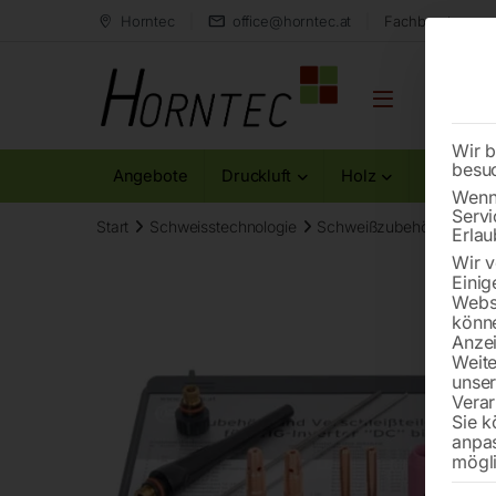
Horntec
office@horntec.at
Fachberatung au
Wir b
besu
Angebote
Druckluft
Holz
Metall
Wenn 
Servi
Start
Schweisstechnologie
Schweißzubehör und Versc
Erlau
Wir v
Einig
Websi
könne
Anzei
Weite
unse
Verar
Sie k
anpa
mögli