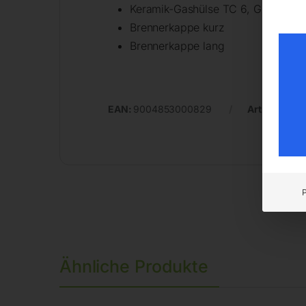
Keramik-Gashülse TC 6, Größe 8, Ø
Brennerkappe kurz
Brennerkappe lang
EAN:
9004853000829
Artikelnumm
Ähnliche Produkte