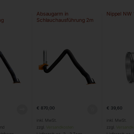
Absaugarm in
Nippel NW
ng
Schlauchausführung 2m
€
870,00
€
39,60
inkl. MwSt.
inkl. MwSt.
and
zzgl.
Versandkosten
zzgl.
Versandk
chfrage
Lieferzeit:
ca. 2 - 3 Tage
Lieferzeit:
ca. 