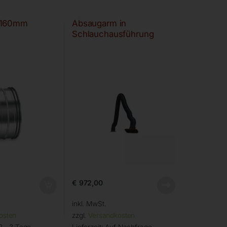
 160mm
Absaugarm in
Schlauchausführung
€
972,00
inkl. MwSt.
osten
zzgl.
Versandkosten
2 - 3 Tage
Lieferzeit:
Auf Nachfrage