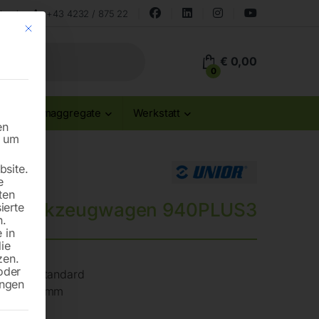
land
+43 4232 / 875 22
Mit diesem Button wird der Dialog geschlossen. Seine Funktionalität ist id
€
0,00
0
Stromaggregate
Werkstatt
en
n um
site.
e
ten
Werkzeugwagen 940PLUS3
ierte
n.
 in
die
zen.
oder
ualitätsstandard
ungen
blech – 1 mm