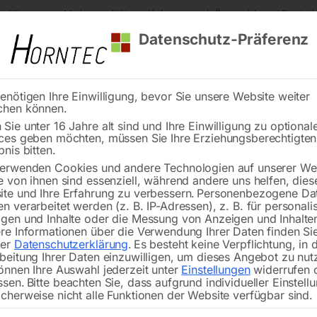
s Kärnten
Markenqualität
Lieferung nach Österreich und Deutsch
Datenschutz-Präferenz
enötigen Ihre Einwilligung, bevor Sie unsere Website weiter
chen können.
Reinigung
Schweißen
Stadtmobiliar
Stein
Sie unter 16 Jahre alt sind und Ihre Einwilligung zu optional
ces geben möchten, müssen Sie Ihre Erziehungsberechtigte
zeugwagen 940PLUS3
bnis bitten.
erwenden Cookies und andere Technologien auf unserer Web
🔍
e von ihnen sind essenziell, während andere uns helfen, dies
te und Ihre Erfahrung zu verbessern.
Personenbezogene Da
n verarbeitet werden (z. B. IP-Adressen), z. B. für personalis
gen und Inhalte oder die Messung von Anzeigen und Inhalte
re Informationen über die Verwendung Ihrer Daten finden Sie
rer
Datenschutzerklärung
.
Es besteht keine Verpflichtung, in 
beitung Ihrer Daten einzuwilligen, um dieses Angebot zu nut
önnen Ihre Auswahl jederzeit unter
Einstellungen
widerrufen 
Lackierung mit ÖKO-Lack nach Q
ssen.
Bitte beachten Sie, dass aufgrund individueller Einstell
Wagen aus Premium Plus Metall
cherweise nicht alle Funktionen der Website verfügbar sind.
Soft-Schließungssystem