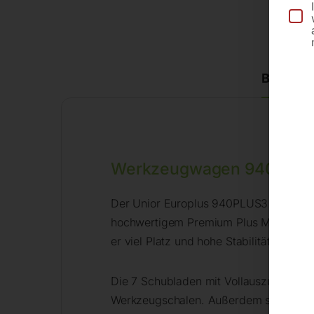
Beschre
Werkzeugwagen 940PLU
Der Unior Europlus 940PLUS3 Werkzeugw
hochwertigem Premium Plus Metallblech
er viel Platz und hohe Stabilität.
Die 7 Schubladen mit Vollauszug biete
Werkzeugschalen. Außerdem sorgen ergo