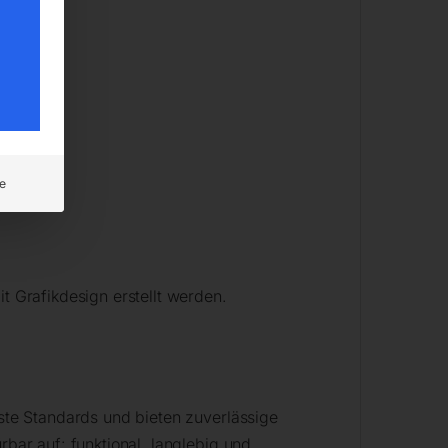
e
t Grafikdesign erstellt werden.
hste Standards und bieten zuverlässige
rbar auf: funktional, langlebig und