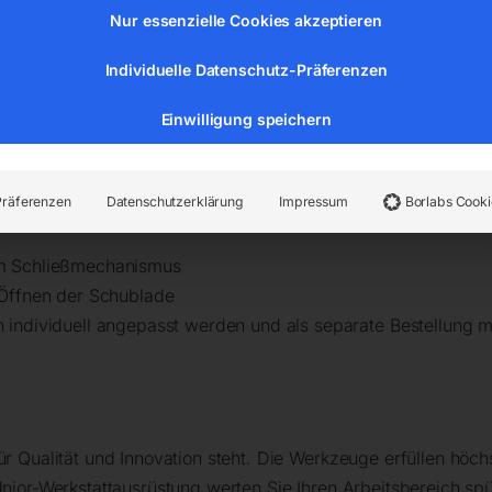
: 500 kg
Nur essenzielle Cookies akzeptieren
 45 kg
Individuelle Datenschutz-Präferenzen
ätsstandard „Qualicoat“
3 Liter
Einwilligung speichern
duleinsätzen 1/3, 2/3, 3/3
m Zubehör möglich
Präferenzen
Datenschutzerklärung
Impressum
Borlabs Cooki
em Schließmechanismus
 Öffnen der Schublade
individuell angepasst werden und als separate Bestellung mi
ür Qualität und Innovation steht. Die Werkzeuge erfüllen höc
Unior-Werkstattausrüstung werten Sie Ihren Arbeitsbereich spü