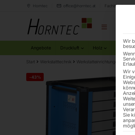
Horntec
office@horntec.at
Fachberatung au
Wir b
besu
Angebote
Druckluft
Holz
Metall
Wenn 
Servi
Start
Werkstatttechnik
Werkstatteinrichtungen
Werk
Erlau
Wir v
Einig
-
43%
Websi
könne
Anzei
Weite
unse
Verar
Sie k
anpa
mögli