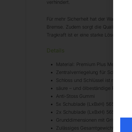
verhindert.
Für mehr Sicherheit hat der Wagen eine
Bremse. Zudem sorgt die Qualicoat-Bes
Tragkraft ist er eine starke Lösung für j
Details
Material: Premium Plus Metallblec
Zentralverriegelung für Schublade
Schloss und Schlüssel ist mit Schlü
säure – und ölbeständige Räder 1
Anti-Stoss Gummi
5x Schublade (LxBxH) 565 x 365 
2x Schublade (LxBxH) 565 x 365 
Grunddimensionen mit Griff und R
Zulässiges Gesamtgewicht ohne R