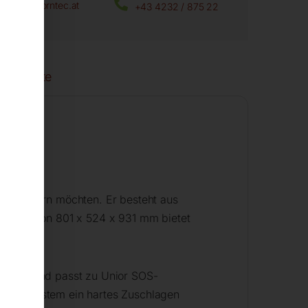
office@horntec.at
+43 4232 / 875 22
Datenliste
ich lagern möchten. Er besteht aus
 Maßen von 801 x 524 x 931 mm bietet
 45 kg und passt zu Unior SOS-
chließsystem ein hartes Zuschlagen