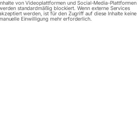
Inhalte von Videoplattformen und Social-Media-Plattformen
Anfrageformular
werden standardmäßig blockiert. Wenn externe Services
akzeptiert werden, ist für den Zugriff auf diese Inhalte keine
manuelle Einwilligung mehr erforderlich.
ibung
Produktsicherheit
Produktvideo
S3
agen ist ideal für Profis, die Werkzeuge sicher und ordentl
 und ist für den harten Werkstattalltag gemacht. Mit seinen
n zusammen 137 Liter Stauraum. Jede Schublade trägt bis zu
nomische Griffe für leichtes Öffnen, während das sanfte S