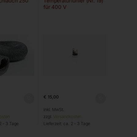
chlauch 250
Temperaturfühler (Nr. 19)
für 400 V
€
15,00
inkl. MwSt.
osten
zzgl.
Versandkosten
2 - 3 Tage
Lieferzeit:
ca. 2 - 3 Tage