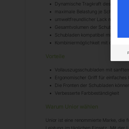
Dynamische Tragkraft des Wagens
maximale Belastung je Schublade:
umweltfreundlicher Lack mit Qualit
Gesamtvolumen der Schubladen: 13
Schubladen kompatibel mit SOS-Mo
Kombiniermöglichkeit mit diverse
Vorteile
Vollauszugsschubladen mit sanft
Ergonomischer Griff für einfaches
Die Fronten der Schubladen können 
Verbesserte Farbbeständigkeit
Warum Unior wählen
Unior ist eine renommierte Marke, die f
Leistung im täglichen Einsatz. Mit der 