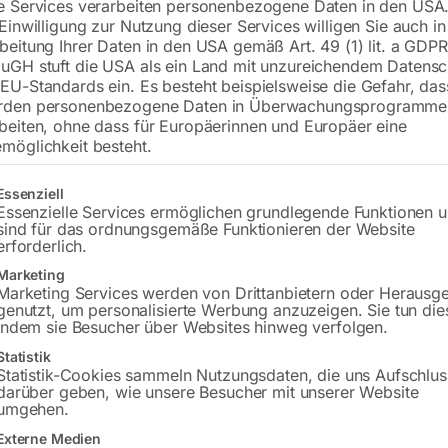
e Services verarbeiten personenbezogene Daten in den USA.
Größe (LxBxH) 801 x 524 x 931
 Einwilligung zur Nutzung dieser Services willigen Sie auch in
beitung Ihrer Daten in den USA gemäß Art. 49 (1) lit. a GDPR
uGH stuft die USA als ein Land mit unzureichendem Datensc
€
1.164,00
EU-Standards ein. Es besteht beispielsweise die Gefahr, da
€
2.038,80
rden personenbezogene Daten in Überwachungsprogramme
beiten, ohne dass für Europäerinnen und Europäer eine
inkl. MwSt.
Kostenloser Versand
möglichkeit besteht.
Lieferzeit:
ca. 4 - 6 Werktage
gt eine Liste der Service-Gruppen, für die eine Einwilligung erteilt w
Essenziell
Versandkosten Standard (Österreich):
€
Essenzielle Services ermöglichen grundlegende Funktionen 
Bitte beachten Sie: Die Versandkosten g
sind für das ordnungsgemäße Funktionieren der Website
erforderlich.
In den 
Marketing
Marketing Services werden von Drittanbietern oder Herausg
genutzt, um personalisierte Werbung anzuzeigen. Sie tun die
indem sie Besucher über Websites hinweg verfolgen.
Statistik
Sie haben Frag
Statistik-Cookies sammeln Nutzungsdaten, die uns Aufschlus
darüber geben, wie unsere Besucher mit unserer Website
umgehen.
Gerne hel
Externe Medien