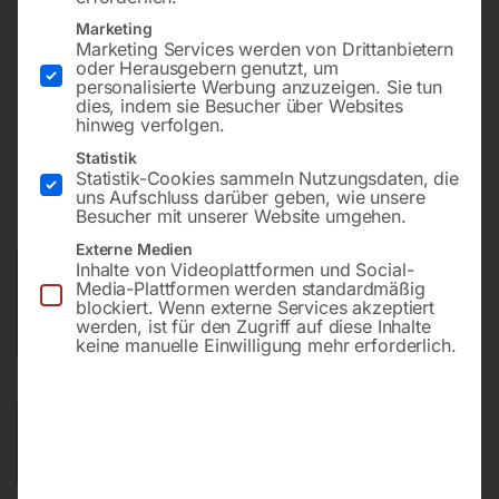
In 3 verschiedenen Farbkombinationen lieferbar
Marketing
8 Schubladen (Höhe – 4x 50 mm, 3x 70 mm, 1x 100
Marketing Services werden von Drittanbietern
mm)
oder Herausgebern genutzt, um
personalisierte Werbung anzuzeigen. Sie tun
dies, indem sie Besucher über Websites
hinweg verfolgen.
€
540,00
Statistik
Statistik-Cookies sammeln Nutzungsdaten, die
uns Aufschluss darüber geben, wie unsere
inkl. MwSt.
Kostenloser Versand
Besucher mit unserer Website umgehen.
Lieferzeit:
ca. 4 - 6 Werktage
Externe Medien
Inhalte von Videoplattformen und Social-
Versandkosten Standard (Österreich):
€
20,00
Media-Plattformen werden standardmäßig
Bitte beachten Sie: Die Versandkosten gelten für Österreich.
blockiert. Wenn externe Services akzeptiert
werden, ist für den Zugriff auf diese Inhalte
Andere Länder können abweichen.
keine manuelle Einwilligung mehr erforderlich.
Farbe