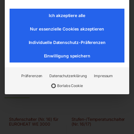
Ich akzeptiere alle
Artikelnummer:
n. v.
Kategorien:
Nur essenzielle Cookies akzeptieren
Werkstatteinrichtungen
,
Werkstatttechnik
Individuelle Datenschutz-Präferenzen
Einwilligung speichern
Präferenzen
Datenschutzerklärung
Impressum
Borlabs Cookie
Ähnliche Produkte
Stufenschalter (Nr. 16) für
Stufen-/Temperaturschalter
EUROHEAT WE 3000
(Nr. 16/17)