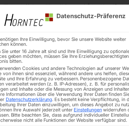
s Kärnten
Markenqualität
Lieferung nach Österreich und Deutsch
Datenschutz-Präferenz
enötigen Ihre Einwilligung, bevor Sie unsere Website weiter
chen können.
Reinigung
Schweißen
Stadtmobiliar
Stein
Sie unter 16 Jahre alt sind und Ihre Einwilligung zu optional
ces geben möchten, müssen Sie Ihre Erziehungsberechtigte
n WK 1000
bnis bitten.
erwenden Cookies und andere Technologien auf unserer Web
🔍
e von ihnen sind essenziell, während andere uns helfen, dies
te und Ihre Erfahrung zu verbessern.
Personenbezogene Da
n verarbeitet werden (z. B. IP-Adressen), z. B. für personalis
gen und Inhalte oder die Messung von Anzeigen und Inhalte
re Informationen über die Verwendung Ihrer Daten finden Sie
rer
Datenschutzerklärung
.
Es besteht keine Verpflichtung, in 
beitung Ihrer Daten einzuwilligen, um dieses Angebot zu nut
önnen Ihre Auswahl jederzeit unter
Einstellungen
widerrufen 
Paralleles Fahrwerk zum Umfahren v
ssen.
Bitte beachten Sie, dass aufgrund individueller Einstell
cherweise nicht alle Funktionen der Website verfügbar sind.