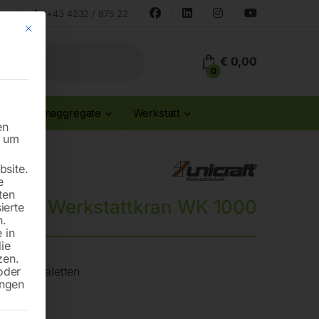
land
+43 4232 / 875 22
Mit diesem Button wird der Dialog geschlossen. Seine Funktionalität ist id
€
0,00
0
Stromaggregate
Werkstatt
en
n um
site.
e
ten
Werkstattkran WK 1000
ierte
n.
 in
die
zen.
oder
on Europaletten
ungen