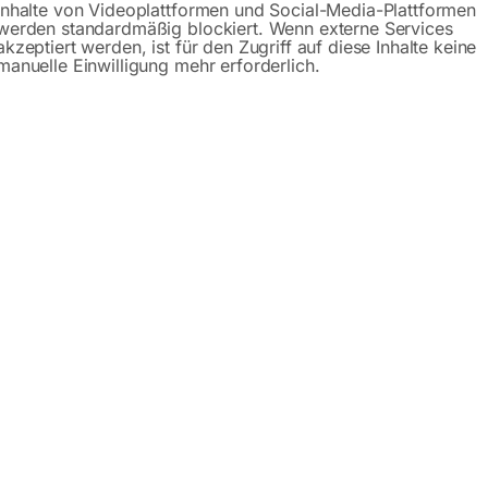
Inhalte von Videoplattformen und Social-Media-Plattformen
werden standardmäßig blockiert. Wenn externe Services
akzeptiert werden, ist für den Zugriff auf diese Inhalte keine
Beschreibung
Produktsicherheit
manuelle Einwilligung mehr erforderlich.
 Traglast je nach Ausladung
schnelleres Anheben der Last
t
llen aus Nylon
len Grip