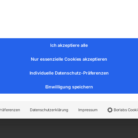
 1360 mm
Ich akzeptiere alle
Nur essenzielle Cookies akzeptieren
Individuelle Datenschutz-Präferenzen
Einwilligung speichern
er:
6201430
Kategorien:
Werkstatttechnik
,
Montagehilfen
Präferenzen
Datenschutzerklärung
Impressum
Borlabs Cooki