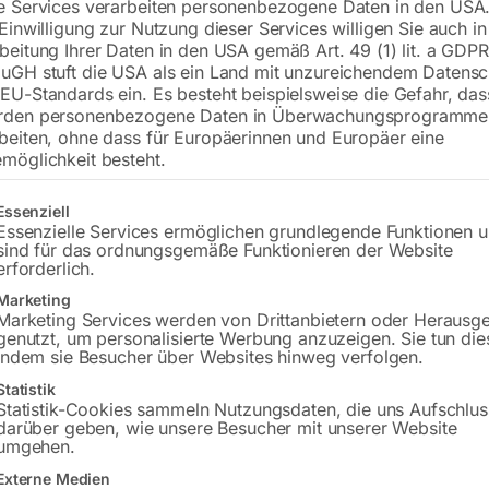
e Services verarbeiten personenbezogene Daten in den USA.
€
810,00
 Einwilligung zur Nutzung dieser Services willigen Sie auch in
beitung Ihrer Daten in den USA gemäß Art. 49 (1) lit. a GDPR
inkl. MwSt.
zzgl.
Versandkosten
uGH stuft die USA als ein Land mit unzureichendem Datensc
Lieferzeit:
ca. 5 - 10 Werktage
EU-Standards ein. Es besteht beispielsweise die Gefahr, da
rden personenbezogene Daten in Überwachungsprogramme
Versandkosten Standard (Österreich):
€
beiten, ohne dass für Europäerinnen und Europäer eine
möglichkeit besteht.
Bitte beachten Sie: Die Versandkosten g
gt eine Liste der Service-Gruppen, für die eine Einwilligung erteilt w
Essenziell
In den 
Essenzielle Services ermöglichen grundlegende Funktionen 
sind für das ordnungsgemäße Funktionieren der Website
erforderlich.
Marketing
Sie haben Frag
Marketing Services werden von Drittanbietern oder Herausg
genutzt, um personalisierte Werbung anzuzeigen. Sie tun die
indem sie Besucher über Websites hinweg verfolgen.
Gerne hel
Statistik
Statistik-Cookies sammeln Nutzungsdaten, die uns Aufschlus
Anfrageformular
darüber geben, wie unsere Besucher mit unserer Website
umgehen.
Externe Medien