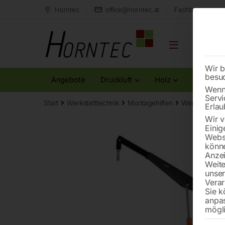
Horntec
office@horntec.at
Fachberatung au
Wir b
besu
Angebote
Druckluft
Holz
Metall
Wenn 
Servi
Start
Werkstatttechnik
Montagehilfen
Werkstattkra
Erlau
Wir v
Einig
Websi
könne
Anzei
Weite
unse
Verar
Sie k
anpa
mögli