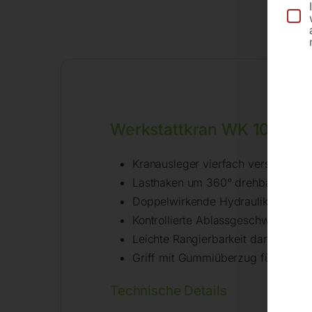
Werkstattkran WK 1000
Kranausleger vierfach verstellbar,
Lasthaken um 360° drehbar
Doppelwirkende Hydraulik für ein 
Kontrollierte Ablassgeschwindigkei
Leichte Rangierbarkeit dank Lenkro
Griff mit Gummiüberzug für optima
Technische Details