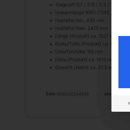
Tragkraft 0,7 / 0,8 / 0,9 / 1 t
Hubarmlänge 1060 / 1160 / 1260 /
Hubhöhe min. 430 mm
Hubhöhe max. 2475 mm
Länge (Produkt) ca. 1527 mm
Breite/Tiefe (Produkt) ca. 992 mm
Unterfahrhöhe 155 mm
Höhe (Produkt) ca. 1613 mm
Gewicht (Netto) ca. 87,5 kg
EAN:
4036351344940
Artikelnumm