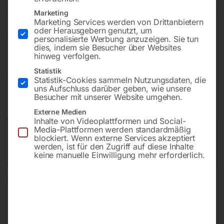
Marketing
Marketing Services werden von Drittanbietern
oder Herausgebern genutzt, um
WAD, 4 x IG 1/2′
personalisierte Werbung anzuzeigen. Sie tun
dies, indem sie Besucher über Websites
hinweg verfolgen.
Statistik
€
44,40
Statistik-Cookies sammeln Nutzungsdaten, die
uns Aufschluss darüber geben, wie unsere
inkl. MwSt.
zzgl.
Versandkosten
Besucher mit unserer Website umgehen.
Lieferzeit:
ca. 2 - 3 Tage
Externe Medien
Inhalte von Videoplattformen und Social-
Media-Plattformen werden standardmäßig
Versandkosten Standard (Österreich):
€
10,00
blockiert. Wenn externe Services akzeptiert
Bitte beachten Sie: Die Versandkosten gelten für Österreich.
werden, ist für den Zugriff auf diese Inhalte
Andere Länder können abweichen.
keine manuelle Einwilligung mehr erforderlich.
In den Warenkorb