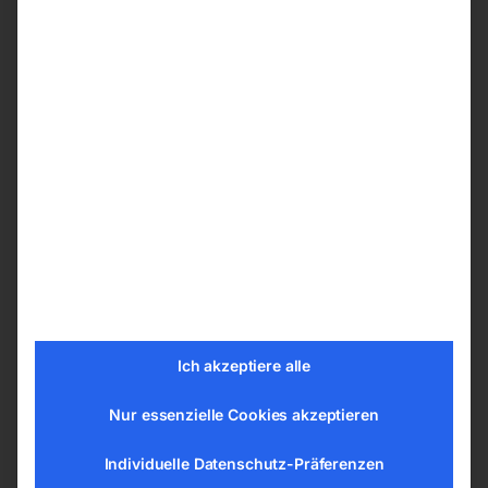
Nie war es einfacher, eine professionelle
Druckluftversorgung systematisch aufzubauen.
Plug-and-Play Systemerweiterung durch
einfaches Zusammenstecken: Rohr ablängen –
Entgraten – Zusammenstecken – Fertig.
Effiziente Montage- und Dichtungstechnik
Reduzierung der Montagezeit um bis zu 80
% durch einfache und wirkungsvolle
Befestigungs- und Dichtungstechnik
Mehrfaches Lösen und Befestigen ohne
Dichtungsverlust möglich
Ich akzeptiere alle
Wartungsfrei
Nur essenzielle Cookies akzeptieren
4 Anschlüsse, Innengewinde 1/2′
Individuelle Datenschutz-Präferenzen