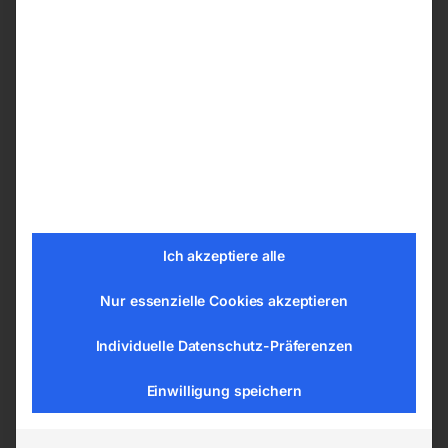
Merkmale der Verkehrszeichen nach der
StVO
Aus 2,5 mm Aluminium-Speziallegierung
Retroreflektierend und witterungsbeständig
Folientyp 2
Haltbarkeit bis 10 Jahre
EN12899-Zertifizierung / CE-Kennzeichen
Ich akzeptiere alle
Technische Daten
Nur essenzielle Cookies akzeptieren
Schildtyp § 50 Gefahrenzeichen
Kurzzeichen § 50/15
Individuelle Datenschutz-Präferenzen
Bezeichnung Vorankündigung eines
Einwilligung speichern
Lichtzeichens
Material Aluminium