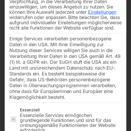
Verpflichtung, in die Verarbeitung Ihrer Daten
einzuwilligen, um dieses Angebot zu nutzen.
Sie
können Ihre Auswahl jederzeit unter
Einstellungen
widerrufen oder anpassen.
Bitte beachten Sie, dass
aufgrund individueller Einstellungen möglicherweise
nicht alle Funktionen der Website verfügbar sind.
Einige Services verarbeiten personenbezogene
Daten in den USA. Mit Ihrer Einwilligung zur
Nutzung dieser Services willigen Sie auch in die
Verarbeitung Ihrer Daten in den USA gemäß Art. 49
(1) lit. a GDPR ein. Der EuGH stuft die USA als ein
Land mit unzureichendem Datenschutz nach EU-
Standards ein. Es besteht beispielsweise die
Gefahr, dass US-Behörden personenbezogene
Daten in Überwachungsprogrammen verarbeiten,
ohne dass für Europäerinnen und Europäer eine
Vorankündigung eines
Klagemöglichkeit besteht.
Lichtzeichens
Es folgt eine Liste der Service-Gruppen, für die eine Einwilligun
Essenziell
Essenzielle Services ermöglichen
grundlegende Funktionen und sind für das
ordnungsgemäße Funktionieren der Website
Verkehrszeichen flach, Folientyp 2
erforderlich.