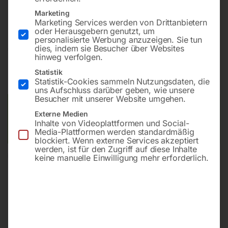
Seitenlänge – 1000 mm
Marketing
Marketing Services werden von Drittanbietern
oder Herausgebern genutzt, um
personalisierte Werbung anzuzeigen. Sie tun
€
153,60
dies, indem sie Besucher über Websites
hinweg verfolgen.
inkl. MwSt.
zzgl.
Versandkosten
Statistik
Statistik-Cookies sammeln Nutzungsdaten, die
Lieferzeit:
ca. 3 – 5 Werktage
uns Aufschluss darüber geben, wie unsere
Besucher mit unserer Website umgehen.
Versandkosten Standard (Österreich):
€
15,00
Externe Medien
Bitte beachten Sie: Die Versandkosten gelten für Österreich.
Inhalte von Videoplattformen und Social-
Andere Länder können abweichen.
Media-Plattformen werden standardmäßig
blockiert. Wenn externe Services akzeptiert
werden, ist für den Zugriff auf diese Inhalte
In den Warenkorb
keine manuelle Einwilligung mehr erforderlich.
Sie haben Fragen zu diesem
Artikel?