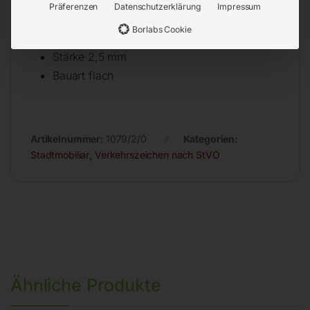
Oberfläche reflektierend
Präferenzen
Datenschutzerklärung
Impressum
Farbe rot/weiß/gelb/grün
Borlabs Cookie
Seitenlänge 1000 mm
Stärke 2,5 mm
Bauart flach
Artikelnummer:
1079/2/0
Kategorien:
Stadtmobiliar
,
Verkehrszeichen nach StVO
Ähnliche Produkte