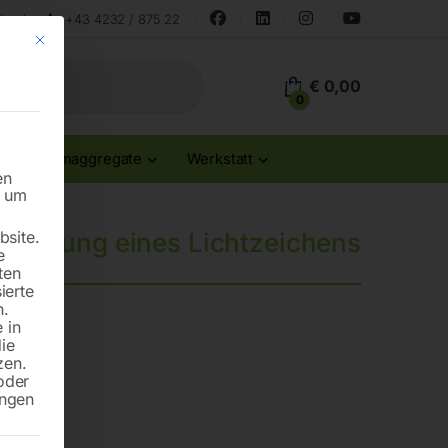
land
+43 4232 / 875 22
Mit diesem Button wird der Dialog geschlossen. Seine Funktionalität ist id
€
0,00
0
Stromaggregate
Werkstatt
en
n um
site.
ndigung eines Lichtzeichens
e
ten
ierte
n.
 in
die
zen.
oder
ungen