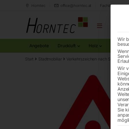
Horntec
office@horntec.at
Fachberatung au
Wir b
besu
Angebote
Druckluft
Holz
Metall
Wenn 
Servi
Start
Stadtmobiliar
Verkehrszeichen nach StVO
Vor
Erlau
Wir v
Einig
Websi
könne
Anzei
Weite
unse
Verar
Sie k
anpa
mögli