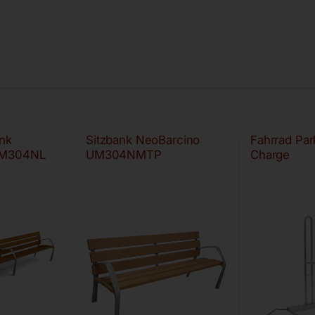
nk
Sitzbank NeoBarcino
Fahrrad Pa
UM304NL
UM304NMTP
Charge