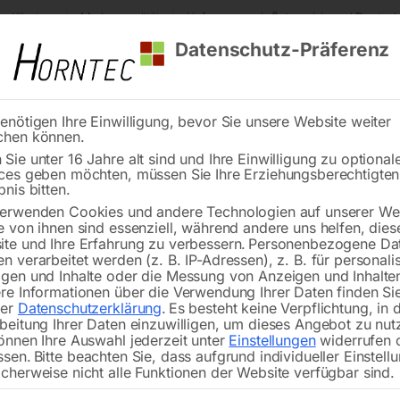
s Kärnten
Markenqualität
Lieferung nach Österreich und Deutsch
Datenschutz-Präferenz
enötigen Ihre Einwilligung, bevor Sie unsere Website weiter
chen können.
Reinigung
Schweißen
Stadtmobiliar
Stein
Sie unter 16 Jahre alt sind und Ihre Einwilligung zu optional
ces geben möchten, müssen Sie Ihre Erziehungsberechtigte
ankündigung eines Lichtzeichens
bnis bitten.
erwenden Cookies und andere Technologien auf unserer Web
Vorankü
🔍
e von ihnen sind essenziell, während andere uns helfen, dies
te und Ihre Erfahrung zu verbessern.
Personenbezogene Da
n verarbeitet werden (z. B. IP-Adressen), z. B. für personalis
gen und Inhalte oder die Messung von Anzeigen und Inhalte
re Informationen über die Verwendung Ihrer Daten finden Sie
Verkehrszeichen flach, Folientyp 3
rer
Datenschutzerklärung
.
Es besteht keine Verpflichtung, in 
Seitenlänge – 700 mm
beitung Ihrer Daten einzuwilligen, um dieses Angebot zu nut
önnen Ihre Auswahl jederzeit unter
Einstellungen
widerrufen 
ssen.
Bitte beachten Sie, dass aufgrund individueller Einstell
cherweise nicht alle Funktionen der Website verfügbar sind.
€
85,20