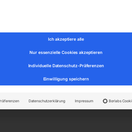
 Lichtzeichens
Ich akzeptiere alle
Nur essenzielle Cookies akzeptieren
Individuelle Datenschutz-Präferenzen
Einwilligung speichern
n:
Stadtmobiliar
,
Verkehrszeichen nach StVO
Präferenzen
Datenschutzerklärung
Impressum
Borlabs Cooki