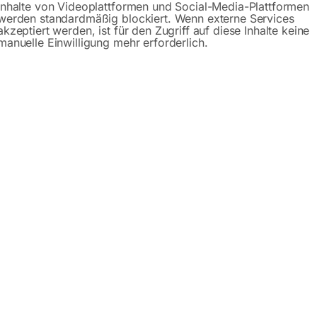
Inhalte von Videoplattformen und Social-Media-Plattformen
Beschreibung
Produktsicherheit
werden standardmäßig blockiert. Wenn externe Services
akzeptiert werden, ist für den Zugriff auf diese Inhalte keine
manuelle Einwilligung mehr erforderlich.
en Straßenverkehr nach der StVO in Österreich erlaubt.
d betrieblichen Bereich angewendet werden.
ach der StVO
ung
eständig
zeichen