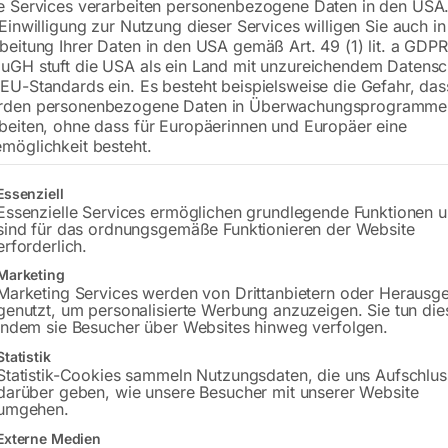
e Services verarbeiten personenbezogene Daten in den USA.
 Einwilligung zur Nutzung dieser Services willigen Sie auch in
inkl. MwSt.
zzgl.
Versandkosten
beitung Ihrer Daten in den USA gemäß Art. 49 (1) lit. a GDPR
Lieferzeit:
ca. 3 – 5 Werktage
uGH stuft die USA als ein Land mit unzureichendem Datensc
EU-Standards ein. Es besteht beispielsweise die Gefahr, da
Versandkosten Standard (Österreich):
€
rden personenbezogene Daten in Überwachungsprogramme
Bitte beachten Sie: Die Versandkosten g
beiten, ohne dass für Europäerinnen und Europäer eine
möglichkeit besteht.
In den 
gt eine Liste der Service-Gruppen, für die eine Einwilligung erteilt w
Essenziell
Essenzielle Services ermöglichen grundlegende Funktionen 
sind für das ordnungsgemäße Funktionieren der Website
erforderlich.
Sie haben Frag
Marketing
Marketing Services werden von Drittanbietern oder Herausg
Gerne hel
genutzt, um personalisierte Werbung anzuzeigen. Sie tun die
indem sie Besucher über Websites hinweg verfolgen.
Anfrageformular
Statistik
Statistik-Cookies sammeln Nutzungsdaten, die uns Aufschlus
darüber geben, wie unsere Besucher mit unserer Website
umgehen.
Externe Medien