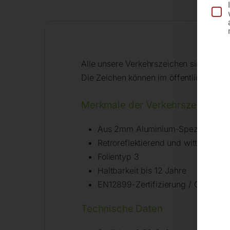
Alle unsere Verkehrszeichen sind für d
Die Zeichen können im öffentlichen un
Merkmale der Verkehrszeichen n
Aus 2mm Aluminium-Speziallegier
Retroreflektierend und witterungsb
Folientyp 3
Haltbarkeit bis 12 Jahre
EN12899-Zertifizierung / CE-Kenn
Technische Daten