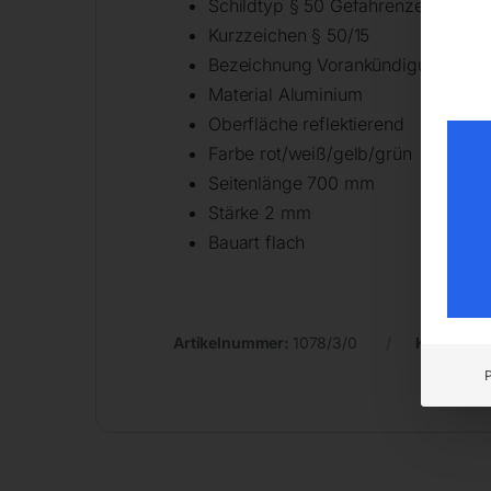
Schildtyp § 50 Gefahrenzeichen
Kurzzeichen § 50/15
Bezeichnung Vorankündigung eines
Material Aluminium
Oberfläche reflektierend
Farbe rot/weiß/gelb/grün
Seitenlänge 700 mm
Stärke 2 mm
Bauart flach
Artikelnummer:
1078/3/0
Kategorie