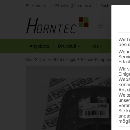
Horntec
office@horntec.at
Fachberatung au
Wir b
besu
Angebote
Druckluft
Holz
Metall
Wenn 
Servi
Start
Drucklufttechnologie
Kolben-Kompressoren
Ve
Erlau
Wir v
Einig
Websi
könne
Anzei
Weite
unse
Verar
Sie k
anpa
mögli