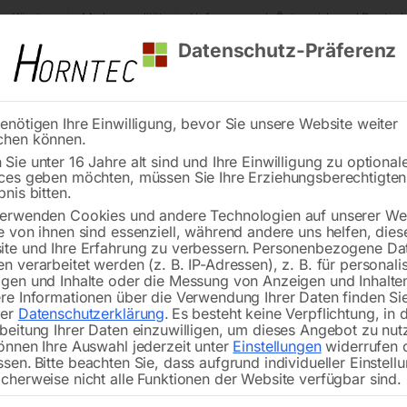
s Kärnten
Markenqualität
Lieferung nach Österreich und Deutsch
Datenschutz-Präferenz
enötigen Ihre Einwilligung, bevor Sie unsere Website weiter
chen können.
Reinigung
Schweißen
Stadtmobiliar
Stein
Sie unter 16 Jahre alt sind und Ihre Einwilligung zu optional
ces geben möchten, müssen Sie Ihre Erziehungsberechtigte
ntilplättchensatz inkl. Dichtungen ‘KIT H’
bnis bitten.
erwenden Cookies und andere Technologien auf unserer Web
🔍
e von ihnen sind essenziell, während andere uns helfen, dies
te und Ihre Erfahrung zu verbessern.
Personenbezogene Da
n verarbeitet werden (z. B. IP-Adressen), z. B. für personalis
gen und Inhalte oder die Messung von Anzeigen und Inhalte
re Informationen über die Verwendung Ihrer Daten finden Sie
rer
Datenschutzerklärung
.
Es besteht keine Verpflichtung, in 
Ventilplättche
beitung Ihrer Daten einzuwilligen, um dieses Angebot zu nut
önnen Ihre Auswahl jederzeit unter
Einstellungen
widerrufen 
ssen.
Bitte beachten Sie, dass aufgrund individueller Einstell
cherweise nicht alle Funktionen der Website verfügbar sind.
PL (H) 840 (800), PLS 750/850 (Agg