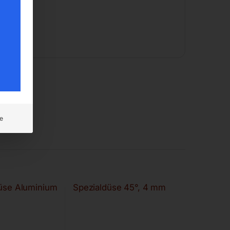
e
düse Aluminium
Spezialdüse 45°, 4 mm