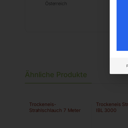
Österreich
Ähnliche Produkte
Trockeneis-
Trockeneis St
Strahlschlauch 7 Meter
IBL 3000