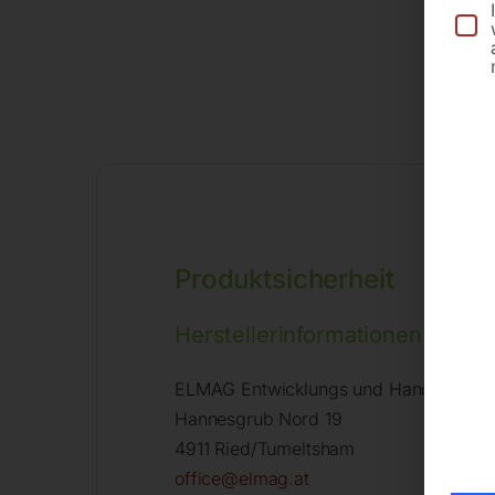
Produktsicherheit
Herstellerinformationen
ELMAG Entwicklungs und Handels Gm
Hannesgrub Nord 19
4911 Ried/Tumeltsham
office@elmag.at