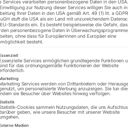
e Services verarbeiten personenbezogene Daten in den USA.
notwendig, da 4-Zylinder
 Einwilligung zur Nutzung dieser Services willigen Sie auch in
beitung Ihrer Daten in den USA gemäß Art. 49 (1) lit. a GDPR
uGH stuft die USA als ein Land mit unzureichendem Datensc
EU-Standards ein. Es besteht beispielsweise die Gefahr, da
€
126,00
rden personenbezogene Daten in Überwachungsprogramme
beiten, ohne dass für Europäerinnen und Europäer eine
inkl. MwSt.
zzgl.
Versandkosten
möglichkeit besteht.
Lieferzeit:
ca. 2 - 3 Tage
gt eine Liste der Service-Gruppen, für die eine Einwilligung erteilt w
Essenziell
Versandkosten Standard (Österreich):
€
Essenzielle Services ermöglichen grundlegende Funktionen 
sind für das ordnungsgemäße Funktionieren der Website
Bitte beachten Sie: Die Versandkosten g
erforderlich.
Marketing
In den 
Marketing Services werden von Drittanbietern oder Herausg
genutzt, um personalisierte Werbung anzuzeigen. Sie tun die
indem sie Besucher über Websites hinweg verfolgen.
Statistik
Statistik-Cookies sammeln Nutzungsdaten, die uns Aufschlus
Sie haben Frag
darüber geben, wie unsere Besucher mit unserer Website
umgehen.
Gerne hel
Externe Medien