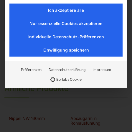
Hannesgrub Nord 19
Ich akzeptiere alle
4911 Ried/Tumeltsham
office@elmag.at
Nur essenzielle Cookies akzeptieren
Österreich
Individuelle Datenschutz-Präferenzen
Einwilligung speichern
Präferenzen
Datenschutzerklärung
Impressum
Borlabs Cookie
Ähnliche Produkte
Nippel NW 160mm
Absaugarm in
Rohrausführung