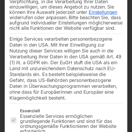
Verpflichtung, in die Verarbeitung Ihrer Daten
einzuwilligen, um dieses Angebot zu nutzen.
Sie
können Ihre Auswahl jederzeit unter
Einstellungen
widerrufen oder anpassen.
Bitte beachten Sie, dass
aufgrund individueller Einstellungen möglicherweise
nicht alle Funktionen der Website verfügbar sind.
Einige Services verarbeiten personenbezogene
Daten in den USA. Mit Ihrer Einwilligung zur
Nutzung dieser Services willigen Sie auch in die
Verarbeitung Ihrer Daten in den USA gemäß Art. 49
(1) lit. a GDPR ein. Der EuGH stuft die USA als ein
Land mit unzureichendem Datenschutz nach EU-
Standards ein. Es besteht beispielsweise die
Gefahr, dass US-Behörden personenbezogene
Daten in Überwachungsprogrammen verarbeiten,
Ventilator 92x92mm für PUMA S
ohne dass für Europäerinnen und Europäer eine
2000 POWER &
Klagemöglichkeit besteht.
Es folgt eine Liste der Service-Gruppen, für die eine Einwilligun
Essenziell
Essenzielle Services ermöglichen
grundlegende Funktionen und sind für das
DIGI-TIG 2235 DC (W000376266 / alt:W000273037)
ordnungsgemäße Funktionieren der Website
erforderlich.