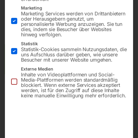
Marketing
Marketing Services werden von Drittanbietern
€
162,00
oder Herausgebern genutzt, um
personalisierte Werbung anzuzeigen. Sie tun
dies, indem sie Besucher über Websites
inkl. MwSt.
zzgl.
Versandkosten
hinweg verfolgen.
Lieferzeit:
ca. 2 - 3 Tage
Statistik
Statistik-Cookies sammeln Nutzungsdaten, die
Versandkosten Standard (Österreich):
€
10,00
uns Aufschluss darüber geben, wie unsere
Besucher mit unserer Website umgehen.
Bitte beachten Sie: Die Versandkosten gelten für Österreich.
Andere Länder können abweichen.
Externe Medien
Inhalte von Videoplattformen und Social-
Media-Plattformen werden standardmäßig
In den Warenkorb
blockiert. Wenn externe Services akzeptiert
werden, ist für den Zugriff auf diese Inhalte
keine manuelle Einwilligung mehr erforderlich.
Sie haben Fragen zu diesem
Artikel?
Gerne helfen wir Ihnen weiter.